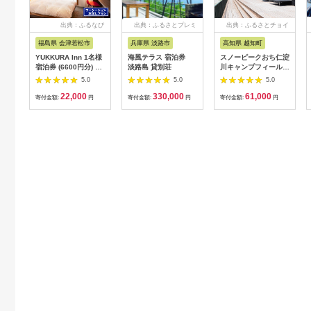
出典：ふるなび
出典：ふるさとプレミ
出典：ふるさとチョイ
アム
ス
福島県 会津若松市
兵庫県 淡路市
高知県 越知町
YUKKURA Inn 1名様
海風テラス 宿泊券
スノーピークおち仁淀
宿泊券 (6600円分) ワ
淡路島 貸別荘
川キャンプフィールド
ーケーションお試しプ
「住箱-jyubako-」ペ
5.0
5.0
5.0
ラン｜東北 福島県 会
ア宿泊チケット
22,000
330,000
61,000
津若松市 東山温泉 旅
寄付金額:
円
寄付金額:
円
寄付金額:
円
行 クーポン 利用券
[0800]