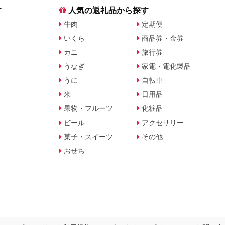
す
人気の返礼品から探す
牛肉
定期便
いくら
商品券・金券
カニ
旅行券
うなぎ
家電・電化製品
うに
自転車
米
日用品
果物・フルーツ
化粧品
ビール
アクセサリー
菓子・スイーツ
その他
おせち