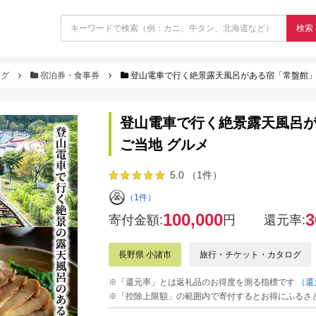
検索
ログ
宿泊券・食事券
登山電車で行く絶景露天風呂がある宿「常盤館」宿泊
登山電車で行く絶景露天風呂があ
ご当地 グルメ
5.0 （1件）
（1件）
100,000
3
寄付金額:
円
還元率:
長野県 小諸市
旅行・チケット・カタログ
※「還元率」とは返礼品のお得度を測る指標です
（還
※「控除上限額」の範囲内で寄付するとお得にふるさ