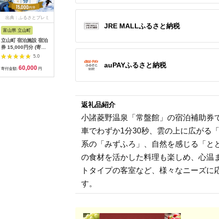
出典：ふるさとプレミ
出典：ふるなび
出典：ふるさとチョイ
出典：ふ
JRE MALLふるさと納税
アム
ス
富山県 立山町
岐阜県 土岐市
京都 府京都市
石川県 金
立山町 宿泊施設 宿泊
うなぎ横綱 名物 ひつ
【御池クリニック】が
FABRIC 
券 15,000円分 (寄附
まぶし ペア お食事券
んドック PETベーシ
ダーセッ
額 60,000円) 宿泊チ
/ 鰻 ご飯 チケット 旅
ックコース受診チケッ
立て券 95
5.0
5.0
5.0
ケット 宿泊 宿 山小屋
行 お出かけ うなぎ 食
ト
石川 金沢
auPAYふるさと納税
60,000
28,000
320,000
3
山荘 ホテル 旅 旅行
事 ランチ ディナー ペ
加賀 百万
寄付金額:
円
寄付金額:
円
寄付金額:
円
寄付金額:
観光 レジャー チケッ
ア 夫婦 カップル 送料
復興 北陸
ト 登山 トレッキング
無料[MFA002]
アルペンルート 山岳
観光 立山観光 立山黒
部観光 F6T-778
返礼品紹介
小諸菱野温泉「常盤館」の宿泊補助券
車でわずか1分30秒、雲の上に広がる
系の「みずふろ」、自然を感じる「と
の食材を活かした料理も楽しめ、心温
トタイプの客室など、様々なニーズに
す。