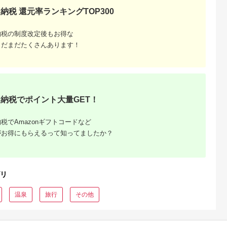
納税 還元率ランキングTOP300
納税の制度改定後もお得な
まだまだたくさんあります！
納税でポイント大量GET！
税でAmazonギフトコードなど
がお得にもらえるって知ってましたか？
リ
温泉
旅行
その他