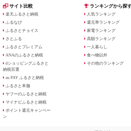
サイト比較
ランキングから探
楽天ふるさと納税
人気ランキング
ふるなび
還元率ランキング
ふるさとチョイス
家電ランキング
さとふる
高額ランキング
ふるさとプレミアム
一人暮らし
ANAのふるさと納税
食べ物以外
dショッピングふるさと
その他のランキング
納税百選
au PAY ふるさと納税
ふるさと本舗
ヤフーのふるさと納税
マイナビふるさと納税
ポイント還元キャンペー
ン