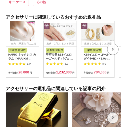
キーケース
その他
アクセサリーに関連しているおすすめの返礼品
出典：JRE MALLふる
出典：JALふるさと納税
出典：JALふるさと納税
出
さと納税
茨城県 古河市
山梨県 甲府市
山梨県 甲府市
三
HARIO ネックレス カ
甲府市発 k18イエロ
K18イエローゴールド
10
ラム［HAA-KM-
ーゴールド パヴェ ダ
ダイヤモンド1.0ctピ
本真
004N］ ※離島への配
イヤモンドリング 1ct
アス ［43-1382］
ャイ
5.0
5.0
5.0
送不可 ｜ 耐熱 ガラス
[WR-5052YG]
イト
アクセサリー ハリオ
こや
20,000
1,232,000
704,000
寄付金額:
円
寄付金額:
円
寄付金額:
円
寄付
ランプワークファクト
伊勢
リー 職人 繊細 フォー
ー 
マル カジュアル きれ
マル
いめ おしゃれ 20代
ト 
アクセサリーの返礼品に関連している記事の紹介
30代 40代 _FM14