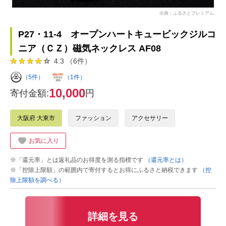
出典：ふるさとプレミアム
P27・11-4 オープンハートキュービックジルコ
ニア（ＣＺ）磁気ネックレス AF08
4.3 （6件）
（5件）
（1件）
10,000
寄付金額:
円
大阪府 大東市
ファッション
アクセサリー
お気に入り
※「還元率」とは返礼品のお得度を測る指標です
（還元率とは）
※「控除上限額」の範囲内で寄付するとお得にふるさと納税できます
（控
除上限額を調べる）
詳細を見る