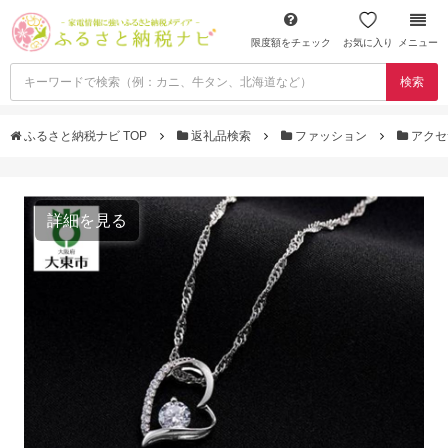
限度額をチェック
お気に入り
メニュー
検索
ふるさと納税ナビ TOP
返礼品検索
ファッション
アクセ
詳細を見る