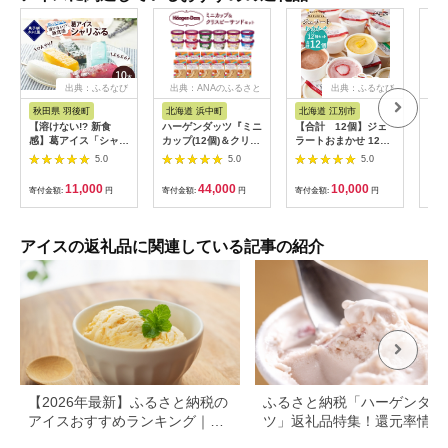
出典：ふるなび
出典：ANAのふるさと
出典：ふるなび
出
納税
秋田県 羽後町
北海道 浜中町
北海道 江別市
秋
【溶けない!? 新食
ハーゲンダッツ『ミニ
【合計 12個】ジェ
さく
感】葛アイス「シャリ
カップ(12個)＆クリス
ラートおまかせ 12個
種類
ぷる」10本セット ひ
ピーサンド(12個)セッ
セット EB8-0291
ぇら
5.0
5.0
5.0
んやり、ぷるぷる、夏
ト』アイスクリーム
味 
のデザート ［菓子舗
アイス スイーツ デザ
11,000
44,000
10,000
寄付金額:
円
寄付金額:
円
寄付金額:
円
寄付
木村屋］【 お菓子 ス
ート_H0016-135
イーツ ぷるぷる いち
ご みかん 桃 しろくま
ラムネ 宇治 抹茶 チョ
アイスの返礼品に関連している記事の紹介
コ ぶどう 夏 秋田 羽
後 】
【2026年最新】ふるさと納税の
ふるさと納税「ハーゲンダッ
アイスおすすめランキング｜還
ツ」返礼品特集！還元率情報
元率・タイプ別で比較