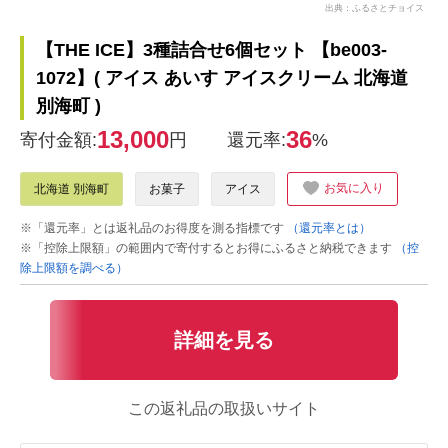
出典：ふるさとチョイス
【THE ICE】3種詰合せ6個セット 【be003-
1072】( アイス あいす アイスクリーム 北海道
別海町 )
13,000
36
寄付金額:
円
還元率:
%
お気に入り
北海道 別海町
お菓子
アイス
※「還元率」とは返礼品のお得度を測る指標です
（還元率とは）
※「控除上限額」の範囲内で寄付するとお得にふるさと納税できます
（控
除上限額を調べる）
詳細を見る
この返礼品の取扱いサイト