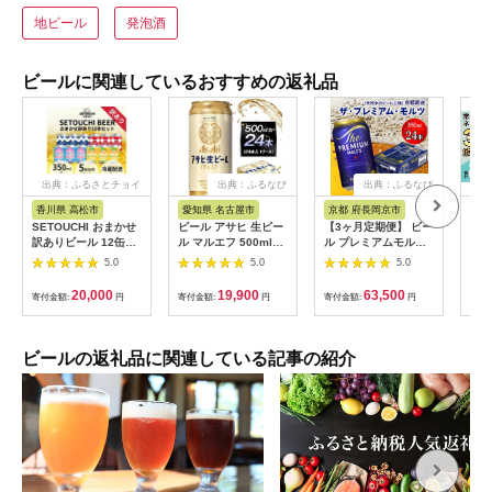
地ビール
発泡酒
ビールに関連しているおすすめの返礼品
出典：ふるさとチョイ
出典：ふるなび
出典：ふるなび
ス
香川県 高松市
愛知県 名古屋市
京都 府長岡京市
茨
SETOUCHI おまかせ
ビール アサヒ 生ビー
【3ヶ月定期便】 ビー
常陸
訳ありビール 12缶セ
ル マルエフ 500ml
ル プレミアムモルツ
ハニ
ット
24本 1ケース
350ml×24本
入り
5.0
5.0
5.0
［1515］
本セ
月中
20,000
19,900
63,500
寄付金額:
円
寄付金額:
円
寄付金額:
円
寄付
フト
ール
べ 
[CJ
ビールの返礼品に関連している記事の紹介