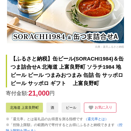
出典：楽天ふるさと納税
【ふるさと納税】缶ビール(SORACHI1984)＆缶
つま詰合せA 北海道 上富良野町 ソラチ1984 地
ビール ビール つまみおつまみ 缶詰 缶 サッポロ
ビール サッポロ ギフト 上富良野町
21,000
寄付金額:
円
お気に入り
北海道 上富良野町
酒
ビール
※「還元率」とは返礼品のお得度を測る指標です
（還元率とは）
※「控除上限額」の範囲内で寄付するとお得にふるさと納税できます
（控
除上限額を調べる）