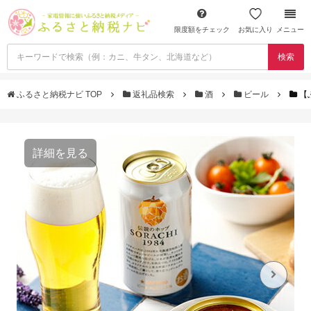
限度額をチェック
お気に入り
メニュー
検索
ふるさと納税ナビ TOP
返礼品検索
酒
ビール
【
詳細を見る