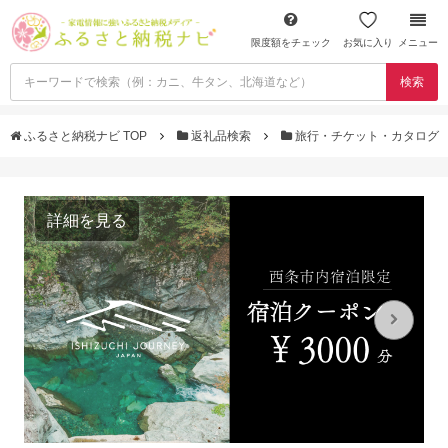
限度額をチェック
お気に入り
メニュー
検索
ふるさと納税ナビ TOP
返礼品検索
旅行・チケット・カタログ
詳細を見る