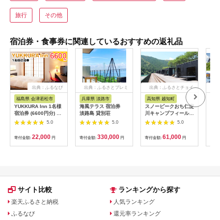
旅行
その他
宿泊券・食事券に関連しているおすすめの返礼品
出典：ふるなび
出典：ふるさとプレミ
出典：ふるさとチョイ
出
アム
ス
福島県 会津若松市
兵庫県 淡路市
高知県 越知町
富
YUKKURA Inn 1名様
海風テラス 宿泊券
スノーピークおち仁淀
立山
宿泊券 (6600円分) ワ
淡路島 貸別荘
川キャンプフィールド
券 1
ーケーションお試しプ
「住箱-jyubako-」ペ
額 6
5.0
5.0
5.0
ラン｜東北 福島県 会
ア宿泊チケット
ケッ
津若松市 東山温泉 旅
山荘
22,000
330,000
61,000
寄付金額:
円
寄付金額:
円
寄付金額:
円
寄付
行 クーポン 利用券
観光
[0800]
ト 
アル
観光
部観光
サイト比較
ランキングから探す
楽天ふるさと納税
人気ランキング
ふるなび
還元率ランキング