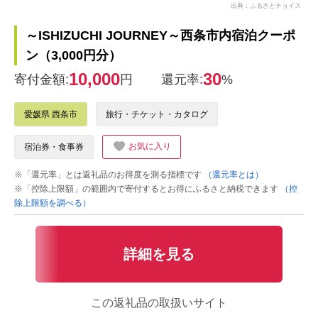
出典：ふるさとチョイス
～ISHIZUCHI JOURNEY～西条市内宿泊クーポ
ン（3,000円分）
10,000
30
寄付金額:
円
還元率:
%
愛媛県 西条市
旅行・チケット・カタログ
お気に入り
宿泊券・食事券
※「還元率」とは返礼品のお得度を測る指標です
（還元率とは）
※「控除上限額」の範囲内で寄付するとお得にふるさと納税できます
（控
除上限額を調べる）
詳細を見る
この返礼品の取扱いサイト