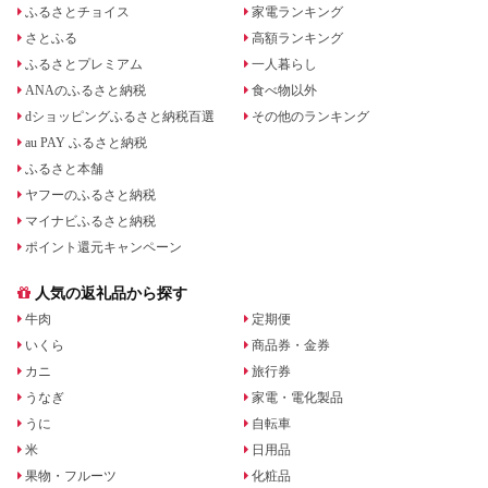
ふるさとチョイス
家電ランキング
さとふる
高額ランキング
ふるさとプレミアム
一人暮らし
ANAのふるさと納税
食べ物以外
dショッピングふるさと納税百選
その他のランキング
au PAY ふるさと納税
ふるさと本舗
ヤフーのふるさと納税
マイナビふるさと納税
ポイント還元キャンペーン
人気の返礼品から探す
牛肉
定期便
いくら
商品券・金券
カニ
旅行券
うなぎ
家電・電化製品
うに
自転車
米
日用品
果物・フルーツ
化粧品