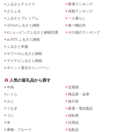
ふるさとチョイス
家電ランキング
さとふる
高額ランキング
ふるさとプレミアム
一人暮らし
ANAのふるさと納税
食べ物以外
dショッピングふるさと納税百選
その他のランキング
au PAY ふるさと納税
ふるさと本舗
ヤフーのふるさと納税
マイナビふるさと納税
ポイント還元キャンペーン
人気の返礼品から探す
牛肉
定期便
いくら
商品券・金券
カニ
旅行券
うなぎ
家電・電化製品
うに
自転車
米
日用品
果物・フルーツ
化粧品