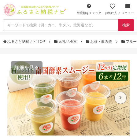
限度額をチェック
お気に入り
メニュー
検索
ふるさと納税ナビ TOP
返礼品検索
お茶・飲み物
フルー
詳細を見る