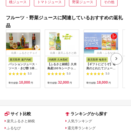
桃ジュース
トマトジュース
野菜ジュース
その他
フルーツ・野菜ジュースに関連しているおすすめの返礼
品
出典：ふるさとチョイ
出典：楽天ふるさと納
出典：ふるなび
ス
税
鹿児島県 瀬戸内町
沖縄県 久米島町
鹿児島県 奄美市
岩
パッションジュース・
【ふるさと納税】久米
【ギフトにどうぞ】奄
飲む
ソース・きび酢 3本セ
島産100％シークヮー
美のとれたてジュース
ドリ
ット
サージュース（原液）
アソート3本セット
液
5.0
5.0
5.0
5本セット
（パッション・グァ
バ・たんかん）
10,000
32,000
18,000
寄付金額:
円
寄付金額:
円
寄付金額:
円
寄付
A015-005
サイト比較
ランキングから探す
楽天ふるさと納税
人気ランキング
ふるなび
還元率ランキング