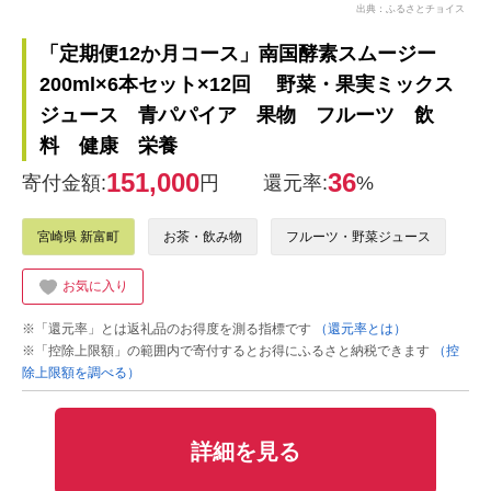
出典：ふるさとチョイス
「定期便12か月コース」南国酵素スムージー
200ml×6本セット×12回 野菜・果実ミックス
ジュース 青パパイア 果物 フルーツ 飲
料 健康 栄養
151,000
36
寄付金額:
円
還元率:
%
宮崎県 新富町
お茶・飲み物
フルーツ・野菜ジュース
お気に入り
※「還元率」とは返礼品のお得度を測る指標です
（還元率とは）
※「控除上限額」の範囲内で寄付するとお得にふるさと納税できます
（控
除上限額を調べる）
詳細を見る