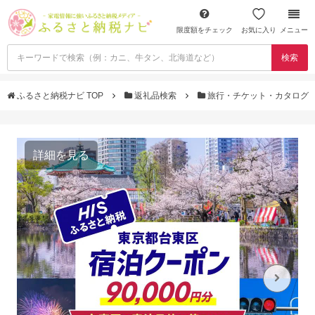
限度額をチェック
お気に入り
メニュー
検索
ふるさと納税ナビ TOP
返礼品検索
旅行・チケット・カタログ
詳細を見る