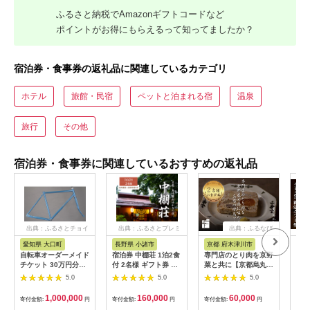
ふるさと納税でAmazonギフトコードなど
ポイントがお得にもらえるって知ってましたか？
宿泊券・食事券の返礼品に関連しているカテゴリ
ホテル
旅館・民宿
ペットと泊まれる宿
温泉
旅行
その他
宿泊券・食事券に関連しているおすすめの返礼品
出典：ふるさとチョイ
出典：ふるさとプレミ
出典：ふるなび
ス
アム
愛知県 大口町
長野県 小諸市
京都 府木津川市
長
自転車オーダーメイド
宿泊券 中棚荘 1泊2食
専門店のとり肉を京野
界 
チケット 30万円分
付 2名様 ギフト券 チ
菜と共に【京都烏丸御
税宿
【1360365】
ケット 券 宿泊 旅行
池】で味わう2名様焼
（1
5.0
5.0
5.0
温泉 食事
鳥コースお食事券
リゾ
064-15
1,000,000
160,000
60,000
寄付金額:
円
寄付金額:
円
寄付金額:
円
寄付