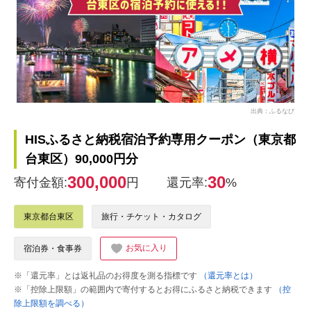
出典：ふるなび
HISふるさと納税宿泊予約専用クーポン（東京都
台東区）90,000円分
300,000
30
寄付金額:
円
還元率:
%
東京都台東区
旅行・チケット・カタログ
お気に入り
宿泊券・食事券
※「還元率」とは返礼品のお得度を測る指標です
（還元率とは）
※「控除上限額」の範囲内で寄付するとお得にふるさと納税できます
（控
除上限額を調べる）