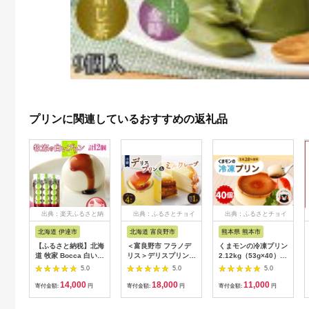
プリンに関連しているおすすめの返礼品
出典：楽天ふるさと納
出典：ふるさとチョイ
出典：ふるさとチョイ
税
ス
ス
北海道 伊達市
北海道 富良野市
熊本県 熊本市
【ふるさと納税】北海
＜富良野市 フラノデ
くまモンの冷凍プリン
道 牧家 Bocca 白いプ
リス＞デリスプリン&
2.12kg（53g×40）卵
リン 4個入 3本 計12
ミルクレープ ケーキ
不使用 スイーツ デザ
5.0
5.0
5.0
個 プリン カラメルソ
セット_ プリン スイ
ート おやつ
14,000
18,000
11,000
ース カラメル もちも
ーツ ケーキ デザート
寄付金額:
円
寄付金額:
円
寄付金額:
円
ち 生乳 ミルク 卵不使
お菓子 おやつ 人気 美
用 風船プリン スイー
味しい 北海道 富良野