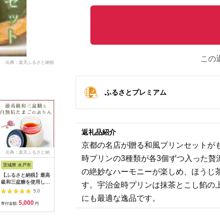
この
出典：楽天ふるさと納税
ふるさとプレミアム
返礼品紹介
京都の名店が贈る和風プリンセットが
出典：楽天ふるさと納
出典：ふるさとチョイ
出典：ふるさとチョイ
出典：ふ
時プリンの3種類が各3個ずつ入った
税
ス
ス
茨城県 水戸市
愛知県 長久手市
宮城県 栗原市
栃木県 那
の絶妙なハーモニーが楽しめ、ほうじ
【ふるさと納税】最高
なめらかぷりん6個
奥州陸前 もちぷりん
那須高原 
級和三盆糖を使用した
【T6☆プレーン2・い
(プレーン・ずんだ・
プリン 6
す。宇治金時プリンは抹茶とこし餡の
無添加・オーガニック
ちご2・抹茶2】
苺) 各4個 計12個入り
ン ぷりん
5.0
5.0
5.0
の優しいプリン3個
プリン 大福 冷凍 新食
ーツ デザ
にも最適な逸品です。
5,000
12,000
19,500
1
「茨城おしゃらぐプリ
感 デザート
おかし 菓
寄付金額:
円
寄付金額:
円
寄付金額:
円
寄付金額:
ン」※北海道・沖縄本
県 那須町〔
島・離島配送不可【洋
北海道・