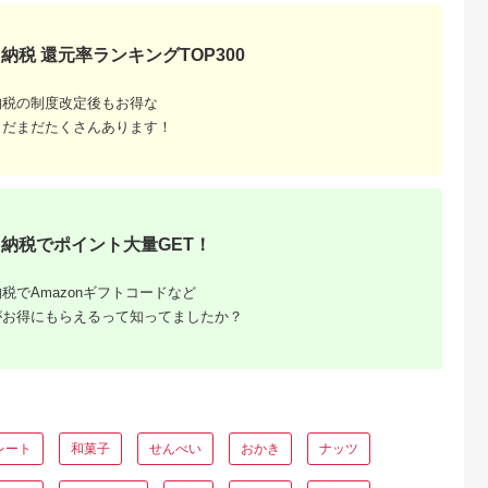
可
テンフリー ジャージ
ー乳 お取り寄せ 贈答
品 送料無料 神奈川県
納税 還元率ランキングTOP300
平塚市
納税の制度改定後もお得な
まだまだたくさんあります！
ふるさと
納税でポイント大量GET！
返礼品は
・チケッ
税でAmazonギフトコードなど
徹底解説
がお得にもらえるって知ってましたか？
レート
和菓子
せんべい
おかき
ナッツ