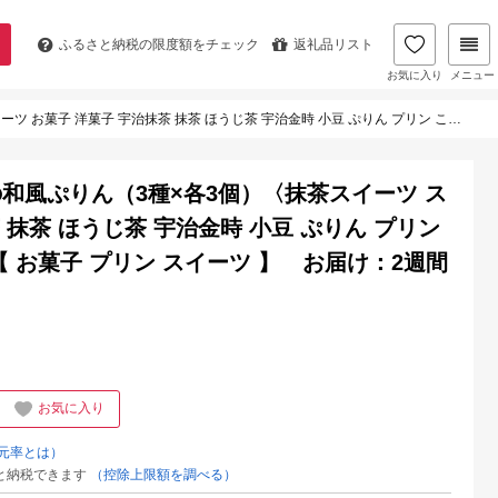
ふるさと納税の
限度額をチェック
返礼品リスト
お気に入り
メニュー
茶 宇治金時 小豆 ぷりん プリン こしあん ギフト 贈り物〉 【 お菓子 プリン スイーツ 】 お届け：2週間程度
和風ぷりん（3種×各3個）〈抹茶スイーツ ス
 抹茶 ほうじ茶 宇治金時 小豆 ぷりん プリン
 お菓子 プリン スイーツ 】 お届け：2週間
お気に入り
元率とは）
と納税できます
（控除上限額を調べる）