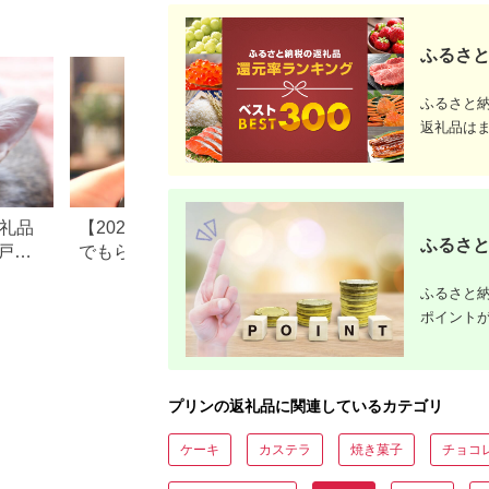
食屋花きゃべつ 安心
の配送不
水戸市 茨城県】（EP-
1）
ふるさと
ふるさと
返礼品は
返礼品
【2026年版】ふるさと納税
【2026年最新版】
ふるさと
戸町
でもらえる人気「アニメ」
納税でディズニー
の返礼品
もらえる？ホテル
ふるさと納
ト・公式グッズを
ポイント
プリンの返礼品に関連しているカテゴリ
ケーキ
カステラ
焼き菓子
チョコ