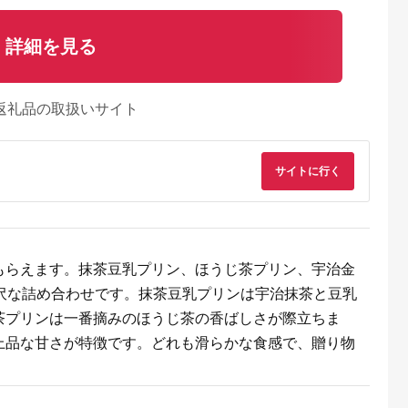
詳細を見る
返礼品の取扱いサイト
サイトに行く
もらえます。抹茶豆乳プリン、ほうじ茶プリン、宇治金
るさとチョイ
出典：楽天ふるさと納
出典：ふるさとチョイ
出典：ふるさとチョ
贅沢な詰め合わせです。抹茶豆乳プリンは宇治抹茶と豆乳
ス
税
ス
須町
北海道 紋別市
三重県 大紀町
神奈川県 平塚市
茶プリンは一番摘みのほうじ茶の香ばしさが際立ちま
カスタード
【ふるさと納税】11-
（冷蔵） 大内山やわ
ドミネジョワ 湘南ジ
個入り｜プリ
150 喜多牧場の手作
らかプリン＆大内山バ
ャージープリン 5個
上品な甘さが特徴です。どれも滑らかな食感で、贈り物
 瓶入り スイ
りプリン6個
ター セット ／ 大内山
プリン プレーン ジャ
5.0
5.0
5.0
5.0
ート お菓子
ミルク村 乳製品 プリ
ージープリン デザー
0,000
11,000
13,000
12,000
子 冷蔵 栃木
ン バター 乳製品 大紀
ト スイーツ 卵プリン
円
寄付金額:
円
寄付金額:
円
寄付金額:
円
B-94〕 ※
ブランド 三重県 大紀
バニラビーンズ不使
沖縄・離島へ
町
瓶詰め 冷蔵菓子 グル