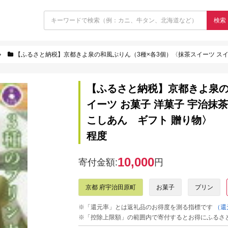
検索
【ふるさと納税】京都きよ泉の和風ぷりん（3種×各3個）〈抹茶スイーツ スイーツ お菓子 洋菓子 宇治抹茶 抹茶 ほうじ
【ふるさと納税】京都きよ泉の
イーツ お菓子 洋菓子 宇治抹茶
こしあん ギフト 贈り物〉 【
程度
10,000
寄付金額:
円
京都 府宇治田原町
お菓子
プリン
※「還元率」とは返礼品のお得度を測る指標です
（還
※「控除上限額」の範囲内で寄付するとお得にふるさ