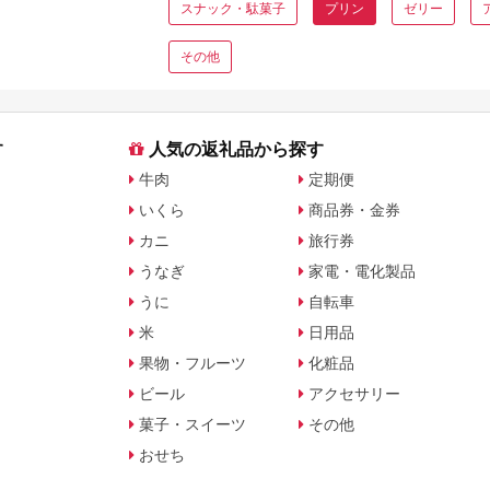
スナック・駄菓子
プリン
ゼリー
その他
す
人気の返礼品から探す
牛肉
定期便
いくら
商品券・金券
カニ
旅行券
うなぎ
家電・電化製品
うに
自転車
米
日用品
果物・フルーツ
化粧品
ビール
アクセサリー
菓子・スイーツ
その他
おせち