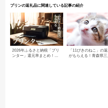
ツ デザート ギフト 送
富良野市 ギフト
プリンの返礼品に関連している記事の紹介
料無料 【 伊達市 】
【1392227】
2026年ふるさと納税「プリ
「11ぴきのねこ」の
ンター」還元率まとめ！エ
がもらえる！青森県三
プソン・ブラザーも
のふるさと納税