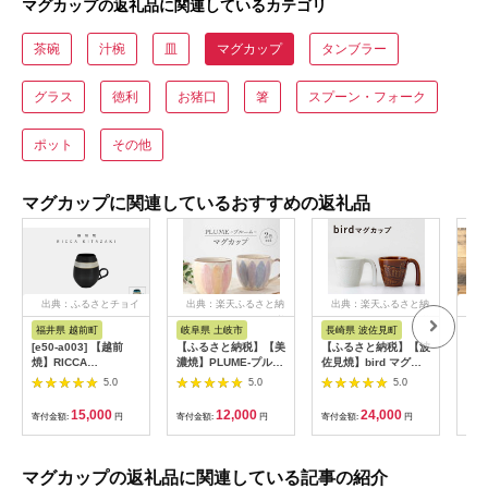
マグカップの返礼品に関連しているカテゴリ
茶碗
汁椀
皿
マグカップ
タンブラー
グラス
徳利
お猪口
箸
スプーン・フォーク
ポット
その他
マグカップに関連しているおすすめの返礼品
出典：ふるさとチョイ
出典：楽天ふるさと納
出典：楽天ふるさと納
出
ス
税
税
福井県 越前町
岐阜県 土岐市
長崎県 波佐見町
京
[e50-a003] 【越前
【ふるさと納税】【美
【ふるさと納税】【波
龍善
焼】RICCA
濃焼】PLUME-プルー
佐見焼】bird マグカ
プ 
KITAZAKI「バルーン
ム- マグカップ ペア 2
ップ 2点セット（茶×
5.0
5.0
5.0
マグ・ボーダー 1個」
色 セット【丹山窯】
ホワイト）【アイユ
（ターコイズブルー
食器 コーヒーカップ
ー】[UA40]
15,000
12,000
24,000
寄付金額:
円
寄付金額:
円
寄付金額:
円
寄付
or スチールグレー）
ティーカップ
【福井県 伝統工芸品
[MEH011]
陶器 陶磁器 マグカッ
プ コーヒーカップ お
マグカップの返礼品に関連している記事の紹介
しゃれ】【選べる2