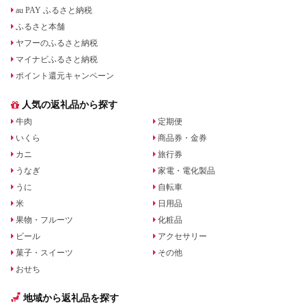
au PAY ふるさと納税
ふるさと本舗
ヤフーのふるさと納税
マイナビふるさと納税
ポイント還元キャンペーン
人気の返礼品から探す
牛肉
定期便
いくら
商品券・金券
カニ
旅行券
うなぎ
家電・電化製品
うに
自転車
米
日用品
果物・フルーツ
化粧品
ビール
アクセサリー
菓子・スイーツ
その他
おせち
地域から返礼品を探す