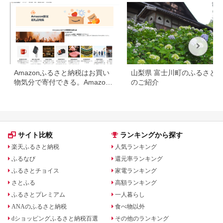
色】
Amazonふるさと納税はお買い
山梨県 富士川町のふるさと
物気分で寄付できる。Amazon
のご紹介
ふるさと納税限定の返礼品も登
場
サイト比較
ランキングから探す
楽天ふるさと納税
人気ランキング
ふるなび
還元率ランキング
ふるさとチョイス
家電ランキング
さとふる
高額ランキング
ふるさとプレミアム
一人暮らし
ANAのふるさと納税
食べ物以外
dショッピングふるさと納税百選
その他のランキング