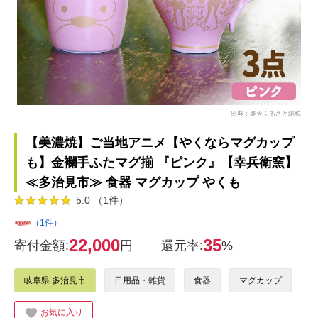
出典：楽天ふるさと納税
【美濃焼】ご当地アニメ【やくならマグカップ
も】金襴手ふたマグ揃 『ピンク』【幸兵衛窯】
≪多治見市≫ 食器 マグカップ やくも
5.0 （1件）
（1件）
22,000
35
寄付金額:
円
還元率:
%
岐阜県 多治見市
日用品・雑貨
食器
マグカップ
お気に入り