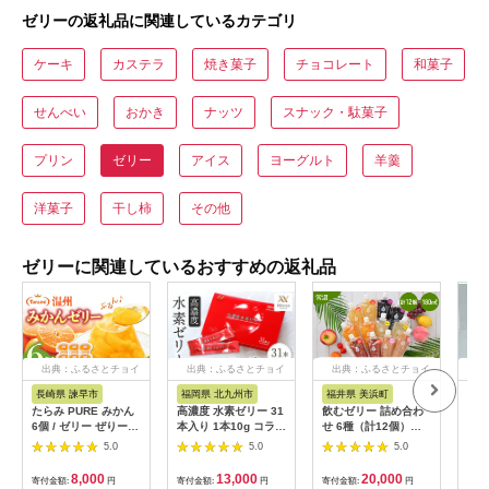
ゼリーの返礼品に関連しているカテゴリ
ケーキ
カステラ
焼き菓子
チョコレート
和菓子
せんべい
おかき
ナッツ
スナック・駄菓子
プリン
ゼリー
アイス
ヨーグルト
羊羹
洋菓子
干し柿
その他
ゼリーに関連しているおすすめの返礼品
出典：ふるさとチョイ
出典：ふるさとチョイ
出典：ふるさとチョイ
出
ス
ス
ス
長崎県 諫早市
福岡県 北九州市
福井県 美浜町
愛
たらみ PURE みかん
高濃度 水素ゼリー 31
飲むゼリー 詰め合わ
本格
6個 / ゼリー ぜりー
本入り 1本10g コラー
せ 6種（計12個）
「い
フルーツゼリー 果物
ゲン エラスチン アス
【みかん りんご ぶど
り（
5.0
5.0
5.0
フルーツ くだもの /
タキサンチン ローズ
う いちご ピーチ レモ
諫早市 / 株式会社たら
ヒップ 水素 美容 美肌
ン】 着色料 保存料 香
8,000
13,000
20,000
寄付金額:
円
寄付金額:
円
寄付金額:
円
寄付
み [AHBR006]
ダイエット
料 不使用 【ギフト 母