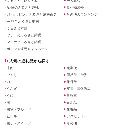
ふるさとプレミアム
一人暮らし
ANAのふるさと納税
食べ物以外
dショッピングふるさと納税百選
その他のランキング
au PAY ふるさと納税
ふるさと本舗
ヤフーのふるさと納税
マイナビふるさと納税
ポイント還元キャンペーン
人気の返礼品から探す
牛肉
定期便
いくら
商品券・金券
カニ
旅行券
うなぎ
家電・電化製品
うに
自転車
米
日用品
果物・フルーツ
化粧品
ビール
アクセサリー
菓子・スイーツ
その他