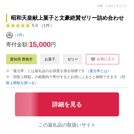
出典：ふるさとチョイス
昭和天皇献上菓子と文豪絶賛ゼリー詰め合わせ
5.0 （1件）
（1件）
15,000
寄付金額:
円
お気に入り
愛知県 豊橋市
お菓子
ゼリー
※「還元率」とは返礼品のお得度を測る指標です
（還元率とは）
※「控除上限額」の範囲内で寄付するとお得にふるさと納税できます
（控
除上限額を調べる）
詳細を見る
この返礼品の取扱いサイト