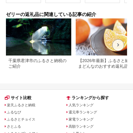
の日 父の日 こどもの
日 敬老の日】[m01-
a024]
ゼリーの返礼品に関連している記事の紹介
千葉県君津市のふるさと納税の
【2026年最新】ふるさと納税
ご紹介
まどんなのおすすめ返礼品ラ
キング
サイト比較
ランキングから探す
楽天ふるさと納税
人気ランキング
ふるなび
還元率ランキング
ふるさとチョイス
家電ランキング
さとふる
高額ランキング