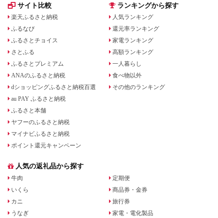
サイト比較
ランキングから探す
楽天ふるさと納税
人気ランキング
ふるなび
還元率ランキング
ふるさとチョイス
家電ランキング
さとふる
高額ランキング
ふるさとプレミアム
一人暮らし
ANAのふるさと納税
食べ物以外
dショッピングふるさと納税百選
その他のランキング
au PAY ふるさと納税
ふるさと本舗
ヤフーのふるさと納税
マイナビふるさと納税
ポイント還元キャンペーン
人気の返礼品から探す
牛肉
定期便
いくら
商品券・金券
カニ
旅行券
うなぎ
家電・電化製品