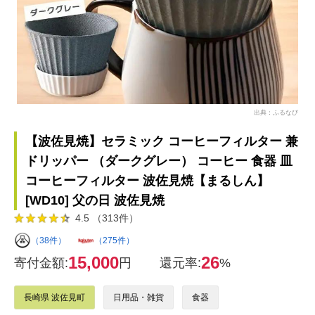
出典：ふるなび
【波佐見焼】セラミック コーヒーフィルター 兼
ドリッパー （ダークグレー） コーヒー 食器 皿
コーヒーフィルター 波佐見焼【まるしん】
[WD10] 父の日 波佐見焼
4.5 （313件）
（38件）
（275件）
15,000
26
寄付金額:
円
還元率:
%
長崎県 波佐見町
日用品・雑貨
食器