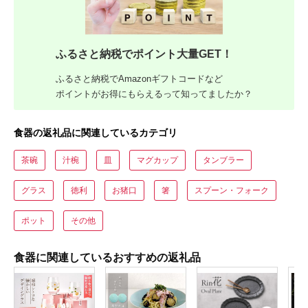
ふるさと納税でポイント大量GET！
ふるさと納税でAmazonギフトコードなど
ポイントがお得にもらえるって知ってましたか？
食器の返礼品に関連しているカテゴリ
茶碗
汁椀
皿
マグカップ
タンブラー
グラス
徳利
お猪口
箸
スプーン・フォーク
ポット
その他
食器に関連しているおすすめの返礼品