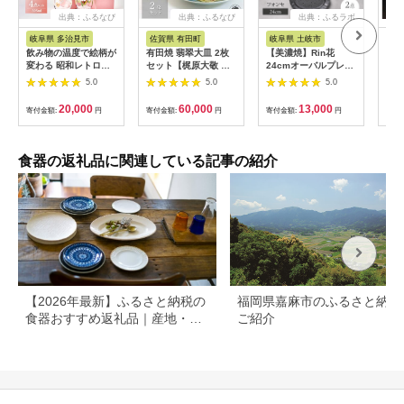
出典：ふるなび
出典：ふるなび
出典：ふるラボ
岐阜県 多治見市
佐賀県 有田町
岐阜県 土岐市
佐
飲み物の温度で絵柄が
有田焼 翡翠大皿 2枚
【美濃焼】Rin花
有田
変わる 昭和レトロな
セット【梶原大敬 茂
24cmオーバルプレー
銘々
懐かしいデザイン グ
正工房】 器 うつわ 食
ト2点セット（ﾌｫﾝｾ）
兄商
5.0
5.0
5.0
ラス 4点 セット【昭
器 皿 大皿 パスタ皿
【Felice-フェリーチ
わ 
和転写】[TCF001]
カレー皿 ワンプレー
ェ-藤田陶器】
ツル
20,000
60,000
13,000
寄付金額:
円
寄付金額:
円
寄付金額:
円
寄付
ト 2枚 セット ペア 青
[MBX067]
せち
磁 翡翠 青 ブルー グ
円 3
リーン 作家 手仕事 ろ
くろ シンプル 電子レ
食器の返礼品に関連している記事の紹介
ンジ対応 60000円 6
万円 ak044
【2026年最新】ふるさと納税の
福岡県嘉麻市のふるさと納税
食器おすすめ返礼品｜産地・寄
ご紹介
付額別に選び方も解説