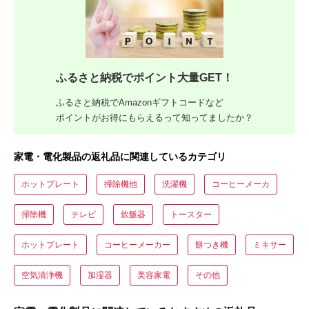
ふるさと納税でポイント大量GET！
ふるさと納税でAmazonギフトコードなど
ポイントがお得にもらえるって知ってましたか？
家電・電化製品の返礼品に関連しているカテゴリ
ホットプレート
掃除機他
洗濯機
コーヒーメーカ
掃除機
テレビ
炊飯器
トースター
ホットプレート
コーヒーメーカー
餅つき機
ミキサー
空気清浄機
加湿器
美容家電
その他