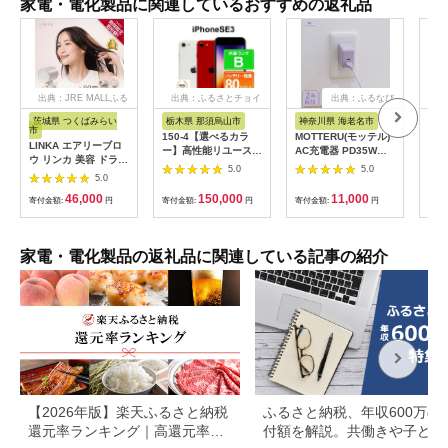
家電・電化製品に関連しているおすすめの返礼品
出典：JRE MALLふる
出典：ふるさとチョイ
出典：ふるなび
出
さと納税
ス
茨城県 つくばみらい
栃木県 那須烏山市
神奈川県 海老名市
埼
市
150-4【選べるカラ
MOTTERU(モッテル)
ドリ
LINKA エアリーブロ
ー】高性能リユース
AC充電器 PD35W
ー 
ウ リンカ 美容 ドライ
スマホ Apple
USB-C 1ポートUSB-
ブラ
5.0
5.0
ヤー ヘアケア 髪 エス
5.0
iPhoneSE 3 128GB
A 1ポート 折りたたみ
21
テ ギフト ラッピング
SIMロック解除済 本
式プラグ 急速充電
46,000
150,000
11,000
贈呈品 プレゼント 母
寄付金額:
円
寄付金額:
円
寄付金額:
円
寄付
体のみ ｜ 中古 再生品
PSE適合製品 2年保証
の日 母の日準備 母の
本体 端末
(MOT-
日ギフト [EV08-NT]
ACPD35WU1) ペー
ルアイリス【 神奈川
家電・電化製品の返礼品に関連している記事の紹介
県 海老名市 】
【2026年版】楽天ふるさと納税
ふるさと納税、年収600万の
還元率ランキング｜高還元率返
付額を解説。共働きや子ども