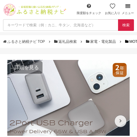
限度額をチェック
お気に入り
メニュー
検索
ふるさと納税ナビ TOP
返礼品検索
家電・電化製品
MO
詳細を見る