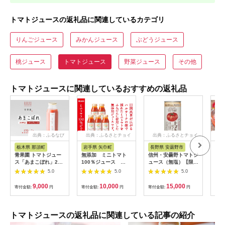
トマトジュースの返礼品に関連しているカテゴリ
りんごジュース
みかんジュース
ぶどうジュース
桃ジュース
トマトジュース
野菜ジュース
その他
トマトジュースに関連しているおすすめの返礼品
出典：ふるなび
出典：ふるさとチョイ
出典：ふるさとチョイ
出
ス
ス
栃木県 那須町
岩手県 矢巾町
長野県 安曇野市
北
青果圃 トマトジュー
無添加 ミニトマト
信州・安曇野トマトジ
ミニ
ス「あまこぼれ」2本
100％ジュース
ュース（無塩）【限定
ら）
セット｜ミニトマト
180ml×5本/岩手県矢
150セット】
濃厚
5.0
5.0
5.0
フルーツトマト 高糖
巾町産 トマトジュー
度トマト トマトジュ
ス ミニトマト 自然の
9,000
10,000
15,000
寄付金額:
円
寄付金額:
円
寄付金額:
円
寄付
ース スイーツ 果物 手
恵み 無添加 甘い あま
土産 贈り物 ギフト 那
い 美味い健康志向 フ
須高原 ソフトドリン
ルーツ 自家栽培 野菜
ク 高級 甘い リコピン
料理 人気 お取り寄せ
トマトジュースの返礼品に関連している記事の紹介
健康 国産 那須 栃木県