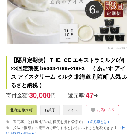
出典：ふるなび
【隔月定期便】 THE ICE エキストラミルク6個
×3回定期便 be003-1065-200-3 （ あいす アイ
ス アイスクリーム ミルク 北海道 別海町 人気 ふ
るさと納税 ）
30,000
47
寄付金額:
円
還元率:
%
お気に入り
北海道 別海町
お菓子
アイス
※「還元率」とは返礼品のお得度を測る指標です
（還元率とは）
※「控除上限額」の範囲内で寄付するとお得にふるさと納税できます
（控
除上限額を調べる）