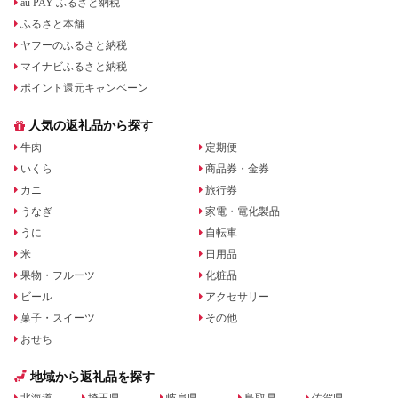
au PAY ふるさと納税
ふるさと本舗
ヤフーのふるさと納税
マイナビふるさと納税
ポイント還元キャンペーン
人気の返礼品から探す
牛肉
定期便
いくら
商品券・金券
カニ
旅行券
うなぎ
家電・電化製品
うに
自転車
米
日用品
果物・フルーツ
化粧品
ビール
アクセサリー
菓子・スイーツ
その他
おせち
地域から返礼品を探す