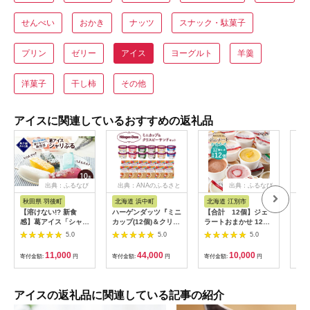
せんべい
おかき
ナッツ
スナック・駄菓子
プリン
ゼリー
アイス
ヨーグルト
羊羹
洋菓子
干し柿
その他
アイスに関連しているおすすめの返礼品
出典：ふるなび
出典：ANAのふるさと
出典：ふるなび
出
納税
秋田県 羽後町
北海道 浜中町
北海道 江別市
秋
【溶けない!? 新食
ハーゲンダッツ『ミニ
【合計 12個】ジェ
さく
感】葛アイス「シャリ
カップ(12個)＆クリス
ラートおまかせ 12個
種類
ぷる」10本セット ひ
ピーサンド(12個)セッ
セット EB8-0291
ぇら
5.0
5.0
5.0
んやり、ぷるぷる、夏
ト』アイスクリーム
味 
のデザート ［菓子舗
アイス スイーツ デザ
11,000
44,000
10,000
寄付金額:
円
寄付金額:
円
寄付金額:
円
寄付
木村屋］【 お菓子 ス
ート_H0016-135
イーツ ぷるぷる いち
ご みかん 桃 しろくま
ラムネ 宇治 抹茶 チョ
アイスの返礼品に関連している記事の紹介
コ ぶどう 夏 秋田 羽
後 】