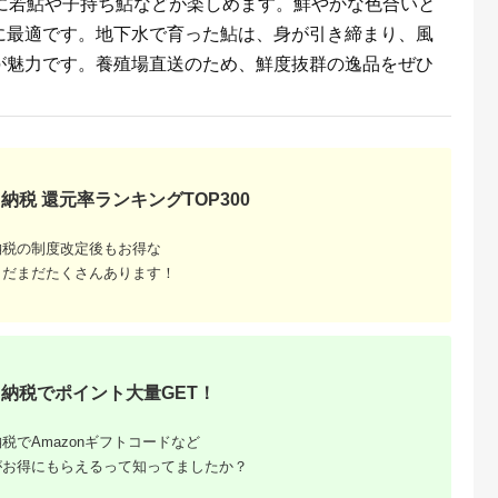
とに若鮎や子持ち鮎などが楽しめます。鮮やかな色合いと
はんのお供 惣菜 魚介
くだもの ドラフルー
海産物 岩手県 宮古市
ツ 800グラム 自然の
に最適です。地下水で育った鮎は、身が引き締まり、風
産地直送 冷凍 贈答 ギ
甘さ 手作り てづくり
フト 送料無料 【配送
最勝柿 ふるさと納税
が魅力です。養殖場直送のため、鮮度抜群の逸品をぜひ
不可地域：離島】
【G1335814】
納税 還元率ランキングTOP300
納税の制度改定後もお得な
まだまだたくさんあります！
納税でポイント大量GET！
税でAmazonギフトコードなど
がお得にもらえるって知ってましたか？