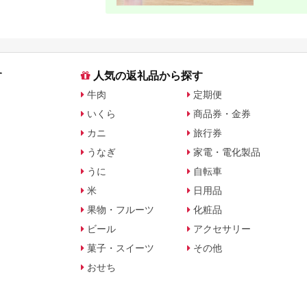
す
人気の返礼品から探す
牛肉
定期便
いくら
商品券・金券
カニ
旅行券
うなぎ
家電・電化製品
うに
自転車
米
日用品
果物・フルーツ
化粧品
ビール
アクセサリー
菓子・スイーツ
その他
おせち