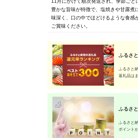
11月にかけて順次発送され、季節ご
ま市 果報バンタ
豊かな旨味が特徴で、塩焼きや甘露煮
味深く、口の中でほどけるような食感
ご賞味ください。
ふるさと
ふるさと
返礼品は
ふるさと
ふるさと納
ポイント