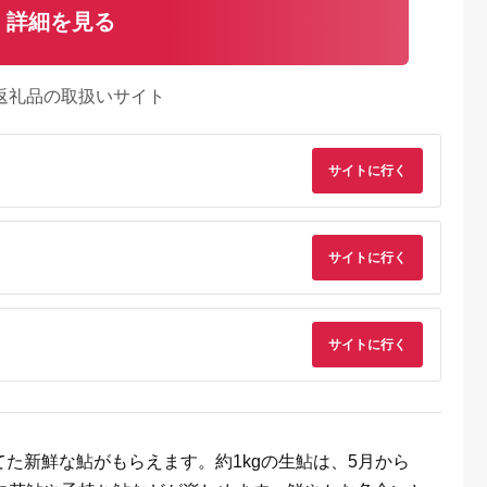
詳細を見る
返礼品の取扱いサイト
サイトに行く
サイトに行く
天ふるさと納
出典：楽天ふるさと納
出典：楽天ふるさと納
出典：ANAのふるさ
サイトに行く
税
税
税
納
向市
岩手県 宮古市
石川県 志賀町
香川県 多度津町
納税】 海
【ふるさと納税】【三
【ふるさと納税】
個性アスパラ（L-2L
ま 大漁 セ
陸宮古重茂産】無添加
【ご自宅用】 ふぞろ
混合）さぬきのめざ
の駅 ほそしま
焼きうに 80g×2、5、
い ころ柿 約800g
1kg (訳あり)【L-14
5.0
5.0
5.0
5.0
向市
10、30個セット_ 焼
【期間限定発送】 [米
4,000
24,000
18,000
9,000
79] 冷凍 ア
きうに うに ウニ 雲丹
吉農園 石川県 志賀町
円
寄付金額:
円
寄付金額:
円
寄付金額:
円
た新鮮な鮎がもらえます。約1kgの生鮎は、5月から
魚 フライ す
焼きウニ 無添加 おか
BA4132] 干柿 干し柿
合わせ
ず おつまみ 酒の肴 ご
柿 かき 枯露柿 果物