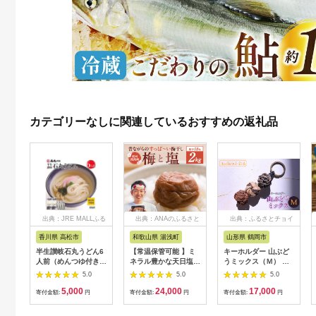
カテゴリーなしに関連しているおすすめの返礼品
出典：JRE MALLふる
出典：ANAのふるさと
出典：ふるさとチョイ
さと納税
納税
ス
香川県 高松市
和歌山県 湯浅町
山形県 鶴岡市
半生讃岐石丸うどん6
【常温保管可能 】ミ
キーホルダー 山ぶど
人前（めんつゆ付き）
ネラル豊かな天日塩だ
うミックス（Ｍ） 山
麺300g×2袋
けで漬けた無添加梅干
形県鶴岡市 アトリエ
5.0
5.0
5.0
し2kg 梅ボーイズ｜
かおる | 山葡萄 雑貨
5,000
24,000
17,000
南高梅
キーホルダー ギフト
寄付金額:
円
寄付金額:
円
寄付金額:
円
B201_EP6024
贈り物 お取り寄せ 返
礼品