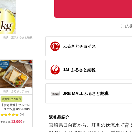
この
出典：楽天ふるさと納税
ふるさとチョイス
JALふるさと納税
出典：ふるさとチョイ
出典：楽天ふるさと納
出典：楽天ふるさと納
出典：楽
JRE MALLふるさと納税
ス
税
税
佐賀県 伊万里市
沖縄県 うるま市
岩手県 二戸市
宮崎県 日
【伊万里焼】ブルーレ
【ふるさと納税】［沖
【ふるさと納税】 い
【ふるさと
ースパン皿 035-H389
縄の海塩］ぬちまーす
わて短角和牛 ハンバ
の駅ほそし
顆粒（250g）×2袋セ
ーグセット 150g×8個
ット [海
5.0
5.0
5.0
返礼品紹介
ット 【ぬちまーす】
計1.2kg 027-0407
宮崎県 日
13,000
12,000
14,000
1
食塩 塩 調味料 食卓塩
4520600
寄付金額:
円
寄付金額:
円
寄付金額:
円
寄付金額:
宮崎県日向市から、耳川の伏流水で育て
顆粒 シーソルト 人気
オリイカ 
返礼品 海塩 沖縄 うる
り身 詰め