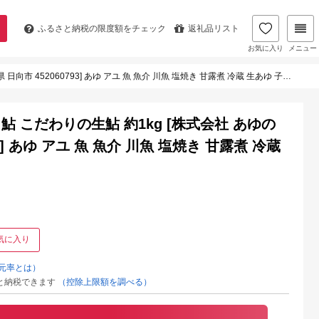
ふるさと納税の
限度額をチェック
返礼品リスト
お気に入り
メニュー
452060793] あゆ アユ 魚 魚介 川魚 塩焼き 甘露煮 冷蔵 生あゆ 子持ち鮎
 こだわりの生鮎 約1kg [株式会社 あゆの
3] あゆ アユ 魚 魚介 川魚 塩焼き 甘露煮 冷蔵
気に入り
元率とは）
と納税できます
（控除上限額を調べる）