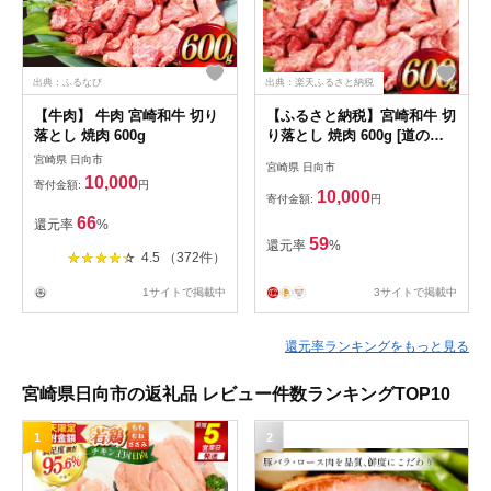
出典：ふるなび
出典：楽天ふるさと納税
【牛肉】 牛肉 宮崎和牛 切り
【ふるさと納税】宮崎和牛 切
落とし 焼肉 600g
り落とし 焼肉 600g [道の駅
「日向」物産館 宮崎県 日向
宮崎県 日向市
宮崎県 日向市
市 452060795] 切落し きりお
10,000
寄付金額:
円
とし 牛肉 黒毛和牛 宮崎県産
10,000
寄付金額:
円
焼き肉
66
還元率
%
59
還元率
%
4.5 （372件）
1サイトで掲載中
3サイトで掲載中
還元率ランキングをもっと見る
宮崎県日向市の返礼品 レビュー件数ランキングTOP10
1
2