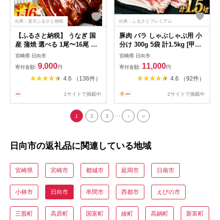
出典：楽天ふるさと納税
出典：ふるさとプレミアム
【ふるさと納税】 うなぎ 国
豚肉 バラ しゃぶしゃぶ用 小
産 蒲焼 選べる 1尾〜16尾 中
分け 300g 5袋 計1.5kg [甲斐
大サイズ 単発 定期便 日向う
精肉店 宮崎県 日向市
宮崎県 日向市
宮崎県 日向市
なぎ [日向サンパーク 宮崎県
452060535] 豚 肉 しゃぶしゃ
9,000
11,000
寄付金額:
円
寄付金額:
円
日向市 452061646] ふるさと
ぶ 切り落とし 豚バラ スライ
4.6 （136件）
4.6 （92件）
納税 土用 丑の日 土用の丑の
ス 冷凍 国産 バラ肉 真空 ふ
日 蒲焼き 長焼き ウナギ 鰻
るさと納税 10000 10000円 1
1サイトで掲載中
2サイトで掲載中
冷凍 化粧箱入り ギフト鰻楽
万円
unagi
...
1
2
3
›
››
日向市の返礼品に関連している地域
宮崎県
宮崎市
都城市
延岡市
日南市
小林市
日向市
串間市
西都市
えびの市
三股町
高原町
国富町
綾町
高鍋町
新富町