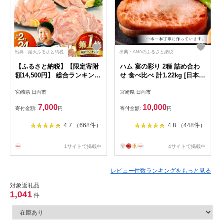
出典：楽天ふるさと納税
出典：ANAのふるさと納税
【ふるさと納税】【限定寄附
ハム 宴の彩り 2種 詰め合わ
額14,500円】 総合ランキング
せ 食べ比べ 計1.22kg [日本ハ
1位獲得 鶏肉 小分け 部位
ムマーケティング 宮崎県 日
宮崎県 日向市
宮崎県 日向市
2kg 〜 24kg 定期便 選べる
向市 452060590] ニッポンハ
宮崎県産 若鶏 [エム・ティ・
ム はむ 豚 肉 ロースハム ス
7,000
10,000
寄付金額:
円
寄付金額:
円
シー 日向市 452061066] 冷凍
テーキ ギフト 真空 冷蔵
鶏肉 国産 もも肉 モモ肉 むね
4.7 （668件）
4.8 （448件）
肉 ムネ肉 ささみ ササミ 個包
装 3回 6回 12回 セット ★
1サイトで掲載中
4サイトで掲載中
レビュー件数ランキングをもっと見る
対象返礼品
1,041
件