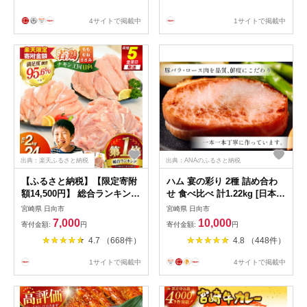
帰り アウトドア
4サイトで掲載中
1サイトで掲載中
出典：楽天ふるさと納税
出典：ANAのふるさと納税
【ふるさと納税】【限定寄附
ハム 宴の彩り 2種 詰め合わ
額14,500円】 総合ランキング
せ 食べ比べ 計1.22kg [日本ハ
1位獲得 鶏肉 小分け 部位
ムマーケティング 宮崎県 日
宮崎県 日向市
宮崎県 日向市
2kg 〜 24kg 定期便 選べる
向市 452060590] ニッポンハ
7,000
10,000
寄付金額:
円
寄付金額:
円
宮崎県産 若鶏 [エム・ティ・
ム はむ 豚 肉 ロースハム ス
4.7 （668件）
4.8 （448件）
シー 日向市 452061066] 冷凍
テーキ ギフト 真空 冷蔵
鶏肉 国産 もも肉 モモ肉 むね
1サイトで掲載中
4サイトで掲載中
肉 ムネ肉 ささみ ササミ 個包
装 3回 6回 12回 セット ★