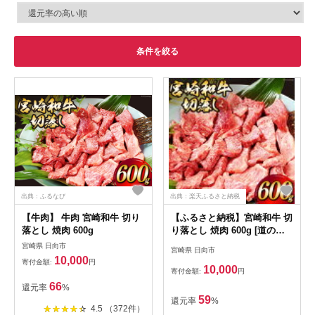
条件を絞る
出典：ふるなび
出典：楽天ふるさと納税
【牛肉】 牛肉 宮崎和牛 切り
【ふるさと納税】宮崎和牛 切
落とし 焼肉 600g
り落とし 焼肉 600g [道の駅
「日向」物産館 宮崎県 日向
宮崎県 日向市
宮崎県 日向市
市 452060795] 切落し きりお
10,000
寄付金額:
円
とし 牛肉 黒毛和牛 宮崎県産
10,000
寄付金額:
円
焼き肉
66
還元率
%
59
還元率
%
4.5 （372件）