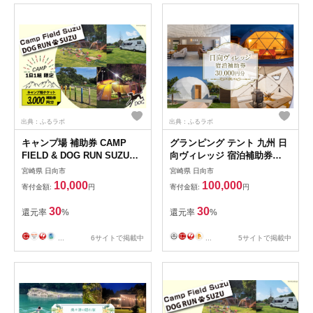
出典：ふるラボ
出典：ふるラボ
キャンプ場 補助券 CAMP
グランピング テント 九州 日
FIELD & DOG RUN SUZU
向ヴィレッジ 宿泊補助券
3,000円分 [鈴建 宮崎県 日向
30000円分 [日向ヴイレッジ
宮崎県 日向市
宮崎県 日向市
市 452061071-b] 施設利用券
宮崎県 日向市 452061070] ア
10,000
100,000
寄付金額:
円
寄付金額:
円
利用補助券 宿泊補助券 宿泊
ウトドア キャンプ ドッグラ
キャンプ 貸切 ドッグラン 日
ン 宿泊 サウナ レジャー
30
30
還元率
%
還元率
%
帰り アウトドア
...
6サイトで掲載中
...
5サイトで掲載中