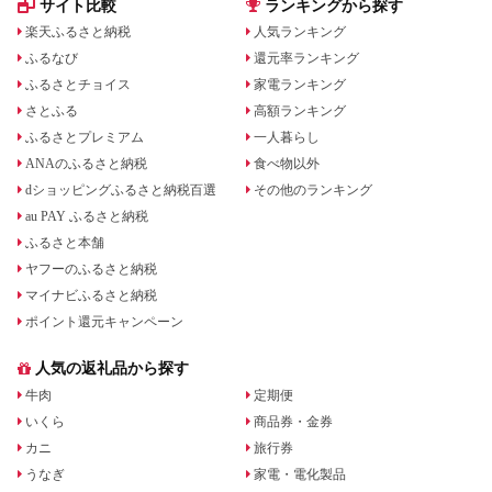
サイト比較
ランキングから探す
楽天ふるさと納税
人気ランキング
ふるなび
還元率ランキング
ふるさとチョイス
家電ランキング
さとふる
高額ランキング
ふるさとプレミアム
一人暮らし
ANAのふるさと納税
食べ物以外
dショッピングふるさと納税百選
その他のランキング
au PAY ふるさと納税
ふるさと本舗
ヤフーのふるさと納税
マイナビふるさと納税
ポイント還元キャンペーン
人気の返礼品から探す
牛肉
定期便
いくら
商品券・金券
カニ
旅行券
うなぎ
家電・電化製品