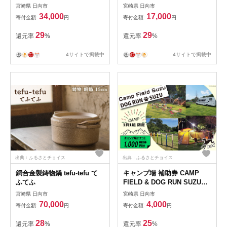
10,000円分 [鈴建 宮崎県 日向
宿泊補助券 5,000円分 1枚
宮崎県 日向市
宮崎県 日向市
市 452061071-d] 施設利用券
[COAST GROUP 宮崎県 日向
34,000
17,000
寄付金額:
円
寄付金額:
円
利用補助券 宿泊補助券 宿泊
市 452061481] 体験 アクティ
キャンプ 貸切 ドッグラン 日
ビティ 川遊び サーフィン サ
29
29
還元率
%
還元率
%
帰り アウトドア
ウナ BBQ 自然 メール便 メー
ル便対応
4サイトで掲載中
4サイトで掲載中
出典：ふるさとチョイス
出典：ふるさとチョイス
銅合金製鋳物鍋 tefu-tefu て
キャンプ場 補助券 CAMP
ふてふ
FIELD & DOG RUN SUZU
1,000円分 [鈴建 宮崎県 日向
宮崎県 日向市
宮崎県 日向市
市 452061071-a] 施設利用券
70,000
4,000
寄付金額:
円
寄付金額:
円
利用補助券 宿泊補助券 宿泊
キャンプ 貸切 ドッグラン 日
28
25
還元率
%
還元率
%