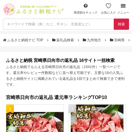
限度額をチェック
お気に入り
メニュー
検索
ふるさと納税ナビ TOP
返礼品検索
九州地方
宮崎県
ふるさと納税 宮崎県日向市の返礼品 16サイト一括検索
ふるさと納税でもらえる宮崎県日向市の返礼品（1041件）一覧ページで
す。還元率やレビュー件数順などに並べ替え可能です。主要な16の人気ふ
るさと納税サイトに掲載されている返礼品を1回でまとめて検索できて便利
です。
宮崎県日向市の返礼品 還元率ランキングTOP10
1
2