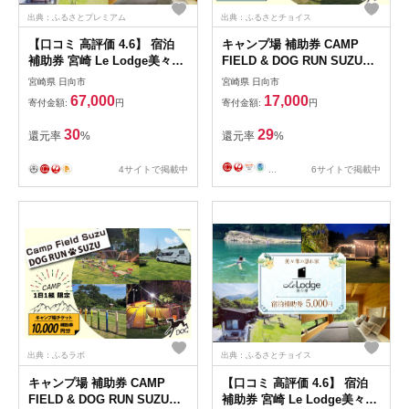
出典：ふるさとプレミアム
出典：ふるさとチョイス
【口コミ 高評価 4.6】 宿泊
キャンプ場 補助券 CAMP
補助券 宮崎 Le Lodge美々津
FIELD & DOG RUN SUZU
宿泊補助券 20,000円分 1枚
5,000円分 [鈴建 宮崎県 日向
宮崎県 日向市
宮崎県 日向市
[COAST GROUP 宮崎県 日向
市 452061071-c] 施設利用券
67,000
17,000
寄付金額:
円
寄付金額:
円
市 452061480] 体験 アクティ
利用補助券 宿泊補助券 宿泊
ビティ 川遊び サーフィン サ
キャンプ 貸切 ドッグラン 日
30
29
還元率
%
還元率
%
ウナ BBQ 自然 メール便 メー
帰り アウトドア
ル便対応
4サイトで掲載中
...
6サイトで掲載中
出典：ふるラボ
出典：ふるさとチョイス
キャンプ場 補助券 CAMP
【口コミ 高評価 4.6】 宿泊
FIELD & DOG RUN SUZU
補助券 宮崎 Le Lodge美々津