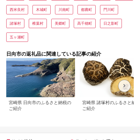
西米良村
木城町
川南町
都農町
門川町
諸塚村
椎葉村
美郷町
高千穂町
日之影町
五ヶ瀬町
日向市の返礼品に関連している記事の紹介
宮崎県 日向市のふるさと納税の
宮崎県 諸塚村のふるさと納
ご紹介
ご紹介