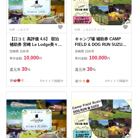
出典：ふるラボ
出典：ふるさとチョイス
【口コミ 高評価 4.6】 宿泊
キャンプ場 補助券 CAMP
補助券 宮崎 Le Lodge美々津
FIELD & DOG RUN SUZU
宿泊補助券 3,000円分 1枚
30,000円分 [鈴建 宮崎県 日向
宮崎県 日向市
宮崎県 日向市
[COAST GROUP 宮崎県 日向
市 452061071-e] 施設利用券
10,000
100,000
寄付金額:
円
寄付金額:
円
市 452061482] 体験 アクティ
利用補助券 宿泊補助券 宿泊
ビティ 川遊び サーフィン サ
キャンプ 貸切 ドッグラン 日
30
30
還元率
%
還元率
%
ウナ BBQ 自然 メール便 メー
帰り アウトドア
ル便対応
...
5サイトで掲載中
4サイトで掲載中