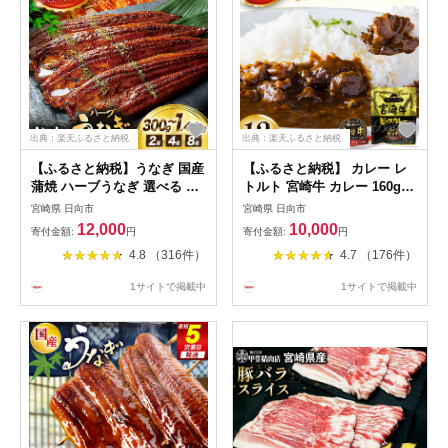
出典：楽天ふるさと納税
出典：楽天ふるさと納税
【ふるさと納税】うなぎ 国産
【ふるさと納税】 カレー レ
蒲焼 ハーブうなぎ 選べる 2
トルト 宮崎牛 カレー 160g
尾～8尾 [鰻楽 宮崎県 日向市
12袋 【選べる1回〜12回発
宮崎県 日向市
宮崎県 日向市
452061578] 小分け 個包装 鰻
送】 [九州産商 宮崎県 日向市
12,000
10,000
寄付金額:
円
寄付金額:
円
ウナギ 蒲焼き うなぎ蒲焼き
452061185] ふるさと納税 レ
4.8 （316件）
4.7 （176件）
鰻蒲焼き 化粧箱 贈答 unagi
トルトカレー レンジ 簡単調
簡単調理 湯煎 レンジ 便利 惣
理 ビーフ 牛肉 宮崎牛 ビーフ
1サイトで掲載中
1サイトで掲載中
菜 タレ 山椒 ハーブ鰻
カレー 常備食 保存食 防災 備
蓄 中辛 常温保存