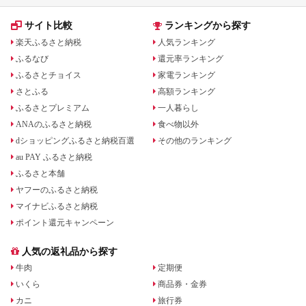
サイト比較
ランキングから探す
楽天ふるさと納税
人気ランキング
ふるなび
還元率ランキング
ふるさとチョイス
家電ランキング
さとふる
高額ランキング
ふるさとプレミアム
一人暮らし
ANAのふるさと納税
食べ物以外
dショッピングふるさと納税百選
その他のランキング
au PAY ふるさと納税
ふるさと本舗
ヤフーのふるさと納税
マイナビふるさと納税
ポイント還元キャンペーン
人気の返礼品から探す
牛肉
定期便
いくら
商品券・金券
カニ
旅行券