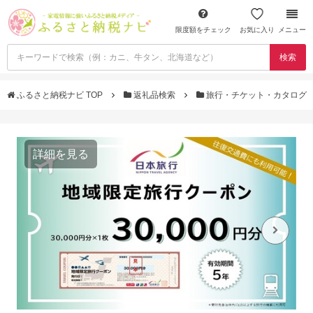
限度額をチェック
お気に入り
メニュー
検索
ふるさと納税ナビ TOP
返礼品検索
旅行・チケット・カタログ
詳細を見る