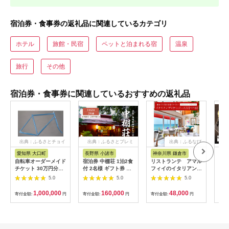
宿泊券・食事券の返礼品に関連しているカテゴリ
ホテル
旅館・民宿
ペットと泊まれる宿
温泉
旅行
その他
宿泊券・食事券に関連しているおすすめの返礼品
出典：ふるさとチョイ
出典：ふるさとプレミ
出典：ふるなび
ス
アム
愛知県 大口町
長野県 小諸市
神奈川県 鎌倉市
京
自転車オーダーメイド
宿泊券 中棚荘 1泊2食
リストランテ アマル
専門
チケット 30万円分
付 2名様 ギフト券 チ
フィイのイタリアンデ
菜と
【1360365】
ケット 券 宿泊 旅行
ィナーコースA ペア
池】
5.0
5.0
5.0
温泉 食事
券
鳥コ
064
1,000,000
160,000
48,000
寄付金額:
円
寄付金額:
円
寄付金額:
円
寄付