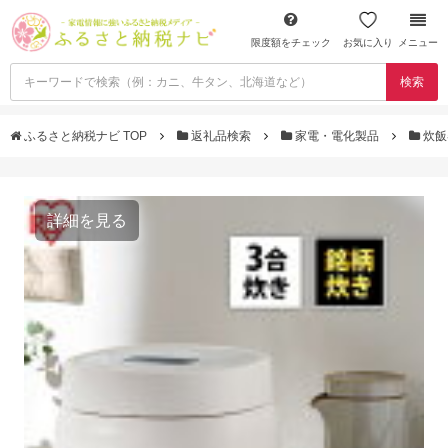
限度額をチェック
お気に入り
メニュー
検索
ふるさと納税ナビ TOP
返礼品検索
家電・電化製品
炊飯
詳細を見る