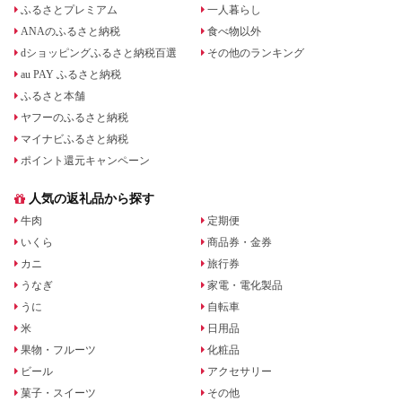
ふるさとプレミアム
一人暮らし
ANAのふるさと納税
食べ物以外
dショッピングふるさと納税百選
その他のランキング
au PAY ふるさと納税
ふるさと本舗
ヤフーのふるさと納税
マイナビふるさと納税
ポイント還元キャンペーン
人気の返礼品から探す
牛肉
定期便
いくら
商品券・金券
カニ
旅行券
うなぎ
家電・電化製品
うに
自転車
米
日用品
果物・フルーツ
化粧品
ビール
アクセサリー
菓子・スイーツ
その他