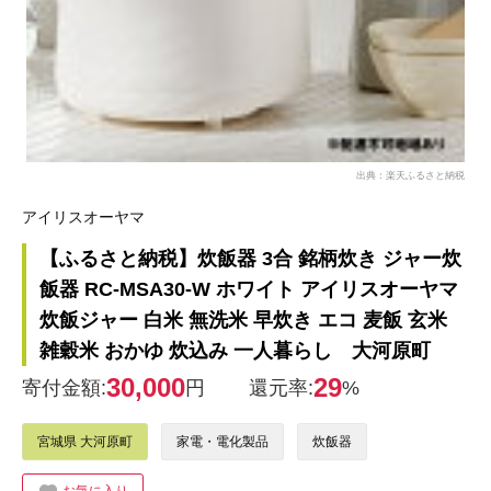
出典：楽天ふるさと納税
アイリスオーヤマ
【ふるさと納税】炊飯器 3合 銘柄炊き ジャー炊
飯器 RC-MSA30-W ホワイト アイリスオーヤマ
炊飯ジャー 白米 無洗米 早炊き エコ 麦飯 玄米
雑穀米 おかゆ 炊込み 一人暮らし 大河原町
30,000
29
寄付金額:
円
還元率:
%
宮城県 大河原町
家電・電化製品
炊飯器