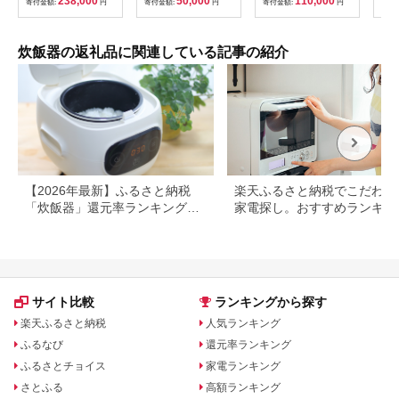
238,000
50,000
110,000
寄付金額:
円
寄付金額:
円
寄付金額:
円
寄付
【11218-0941】＃三
菱電機 炊飯器 3.5合
一人暮らし 新生活 埼
玉県 深谷市
炊飯器の返礼品に関連している記事の紹介
【2026年最新】ふるさと納税
楽天ふるさと納税でこだわり
「炊飯器」還元率ランキング！
家電探し。おすすめランキン
パナソニック、タイガー、象印
まとめ
など人気機種も
サイト比較
ランキングから探す
楽天ふるさと納税
人気ランキング
ふるなび
還元率ランキング
ふるさとチョイス
家電ランキング
さとふる
高額ランキング