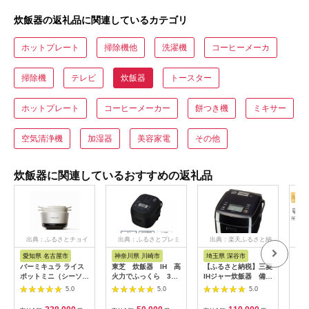
炊飯器の返礼品に関連しているカテゴリ
ホットプレート
掃除機他
洗濯機
コーヒーメーカ
掃除機
テレビ
炊飯器
トースター
ホットプレート
コーヒーメーカー
餅つき機
ミキサー
空気清浄機
加湿器
美容家電
その他
炊飯器に関連しているおすすめの返礼品
出典：ふるさとチョイ
出典：ふるさとプレミ
出典：楽天ふるさと納
出
ス
アム
税
愛知県 名古屋市
神奈川県 川崎市
埼玉県 深谷市
鳥
バーミキュラ ライス
東芝 炊飯器 IH 高
【ふるさと納税】三菱
【2
ポットミニ（シーソル
火力でふっくら 3
IHジャー炊飯器 備長
イガ
トホワイト）【スマー
合 RC-5XW(K)
炭 炭炊釜（小容量タ
炊飯器
5.0
5.0
5.0
トパッケージ】
141305_KV49
イプ） NJ-SE06H-B
3.
＜カラー：黒曜＞
ク