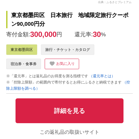
出典：ふるさとプレミアム
東京都墨田区 日本旅行 地域限定旅行クーポ
ン90,000円分
300,000
30
寄付金額:
円
還元率:
%
東京都墨田区
旅行・チケット・カタログ
お気に入り
宿泊券・食事券
※「還元率」とは返礼品のお得度を測る指標です
（還元率とは）
※「控除上限額」の範囲内で寄付するとお得にふるさと納税できます
（控
除上限額を調べる）
詳細を見る
この返礼品の取扱いサイト