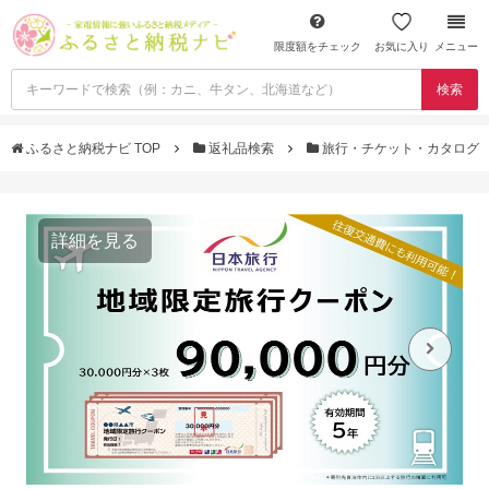
限度額をチェック
お気に入り
メニュー
検索
ふるさと納税ナビ TOP
返礼品検索
旅行・チケット・カタログ
詳細を見る