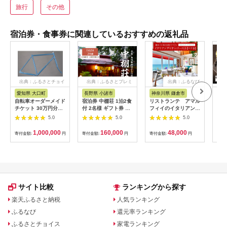
旅行
その他
宿泊券・食事券に関連しているおすすめの返礼品
出典：ふるさとチョイ
出典：ふるさとプレミ
出典：ふるなび
ス
アム
愛知県 大口町
長野県 小諸市
神奈川県 鎌倉市
京
自転車オーダーメイド
宿泊券 中棚荘 1泊2食
リストランテ アマル
専門
チケット 30万円分
付 2名様 ギフト券 チ
フィイのイタリアンデ
菜と
【1360365】
ケット 券 宿泊 旅行
ィナーコースA ペア
池】
5.0
5.0
5.0
温泉 食事
券
鳥コ
064
1,000,000
160,000
48,000
寄付金額:
円
寄付金額:
円
寄付金額:
円
寄付
サイト比較
ランキングから探す
楽天ふるさと納税
人気ランキング
ふるなび
還元率ランキング
ふるさとチョイス
家電ランキング