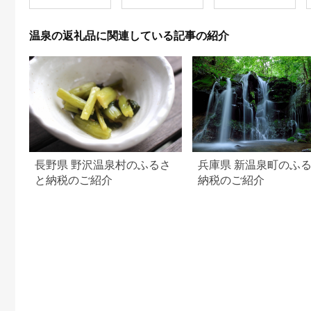
ォーム ホテル 動物園
海鮮 みかん 金目鯛 稲
取 熱川 ギフト 土産
温泉の返礼品に関連している記事の紹介
長野県 野沢温泉村のふるさ
兵庫県 新温泉町のふ
と納税のご紹介
納税のご紹介