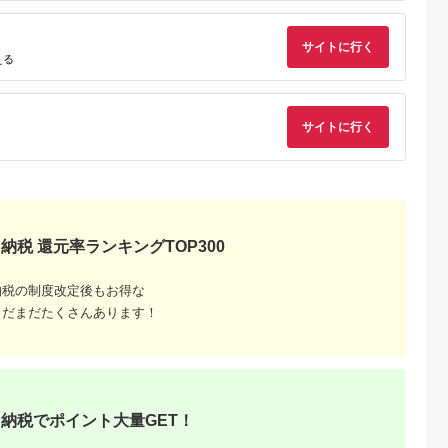
ォーム ホテル 動物園
海鮮 みかん 金目鯛 
取 熱川 ギフト 土産
サイトに行く
える
サイトに行く
るさと納
納税 還元率ランキングTOP300
納税の制度改定後もお得な
まだまだたくさんあります！
納税でポイント大量GET！