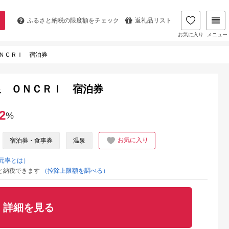
ふるさと納税の
限度額をチェック
返礼品リスト
お気に入り
メニュー
ＮＣＲＩ 宿泊券
泉 ＯＮＣＲＩ 宿泊券
2
%
お気に入り
宿泊券・食事券
温泉
元率とは）
と納税できます
（控除上限額を調べる）
詳細を見る