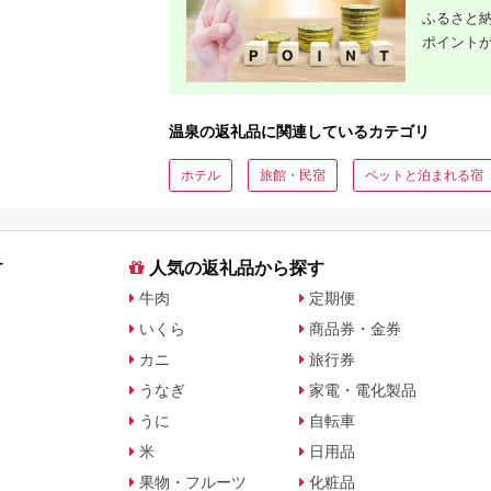
ふるさと納
ポイント
温泉の返礼品に関連しているカテゴリ
ホテル
旅館・民宿
ペットと泊まれる宿
す
人気の返礼品から探す
牛肉
定期便
いくら
商品券・金券
カニ
旅行券
うなぎ
家電・電化製品
うに
自転車
米
日用品
果物・フルーツ
化粧品