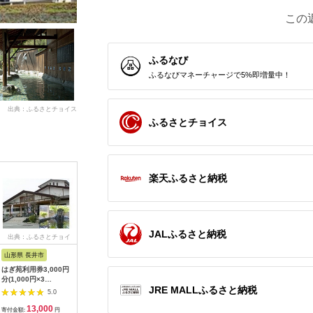
この
ふるなび
ふるなびマネーチャージで5%即増量中！
出典：ふるさとチョイス
ふるさとチョイス
楽天ふるさと納税
JALふるさと納税
出典：ふるさとチョイ
出典：ふるさとチョイ
出典：ふるさとチョイ
出典：JA
ス
ス
ス
山形県 長井市
新潟県 村
山口県 長門市
新潟県 阿
はぎ苑利用券3,000円
瀬波温泉利用券
(1031)ながと共通宿泊
五頭温泉
分(1,000円×3
券3,000円分
ン (45,0
5.0
JRE MALLふるさと納税
枚)_F063
1A08150
5.0
5.0
13,000
50,000
10,000
1
寄付金額:
円
寄付金額:
円
寄付金額:
円
寄付金額: