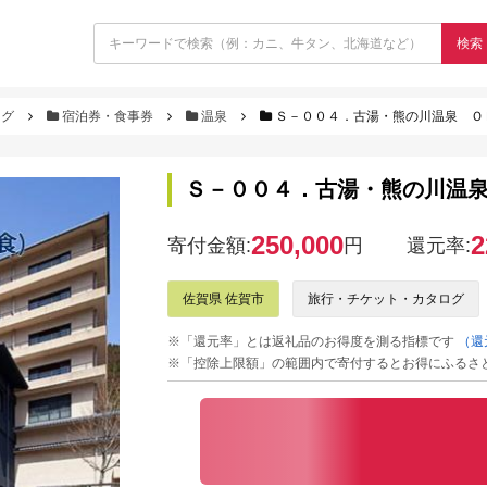
検索
ログ
宿泊券・食事券
温泉
Ｓ－００４．古湯・熊の川温泉 Ｏ
Ｓ－００４．古湯・熊の川温
250,000
2
寄付金額:
円
還元率:
佐賀県 佐賀市
旅行・チケット・カタログ
※「還元率」とは返礼品のお得度を測る指標です
（還
※「控除上限額」の範囲内で寄付するとお得にふるさ