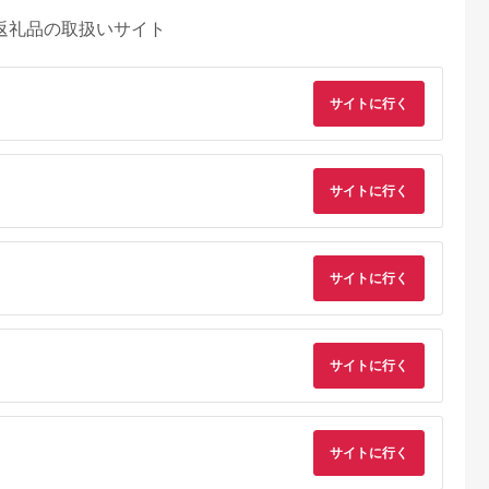
返礼品の取扱いサイト
サイトに行く
サイトに行く
サイトに行く
サイトに行く
Lふるさと納税
出典：ふるさとチョイ
出典：ふるさとチョイ
出典：ふるさとチョ
ス
ス
賀野市
長野県 諏訪市
山梨県 笛吹市
静岡県 東伊豆町
郷割引クーポ
44-06 諏訪湖・上諏
ふるさと納税石和温泉
東伊豆町 ふるさと納
00円分)
訪温泉宿泊クーポン
利用券＜利用券
税 感謝券 18000円
サイトに行く
（20,000点分）／諏
30,000円分＞
1071 ／ 静岡県 旅行
5.0
5.0
5.0
5.0
訪湖温泉旅館協同組合
宿泊 食事 観光 チケ
50,000
80,000
100,000
60,000
ト クーポン 補助 リ
円
寄付金額:
円
寄付金額:
円
寄付金額:
円