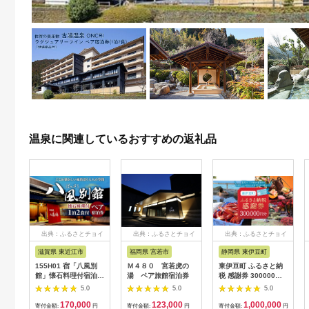
温泉に関連しているおすすめの返礼品
出典：ふるさとチョイ
出典：ふるさとチョイ
出典：ふるさとチョイ
ス
ス
ス
滋賀県 東近江市
福岡県 宮若市
静岡県 東伊豆町
155H01 宿「八風別
Ｍ４８０ 宮若虎の
東伊豆町 ふるさと納
館」懐石料理付宿泊ペ
湯 ペア旅館宿泊券
税 感謝券 300000円
アチケット[髙島屋選
1080 ／ 静岡県 旅行
5.0
5.0
5.0
定品］
宿泊 食事 観光 チケッ
170,000
123,000
1,000,000
ト クーポン 補助 リフ
寄付金額:
円
寄付金額:
円
寄付金額:
円