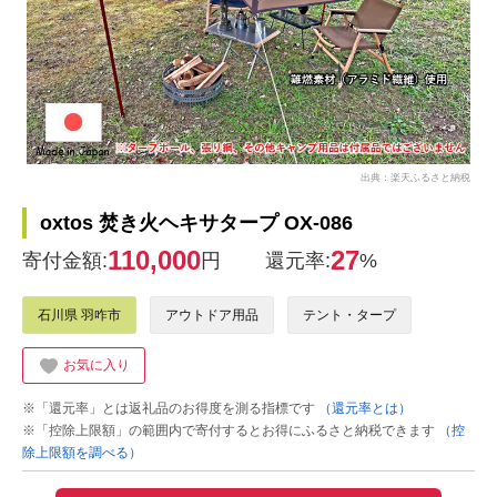
出典：楽天ふるさと納税
oxtos 焚き火ヘキサタープ OX-086
110,000
27
寄付金額:
円
還元率:
%
石川県 羽咋市
アウトドア用品
テント・タープ
お気に入り
※「還元率」とは返礼品のお得度を測る指標です
（還元率とは）
※「控除上限額」の範囲内で寄付するとお得にふるさと納税できます
（控
除上限額を調べる）