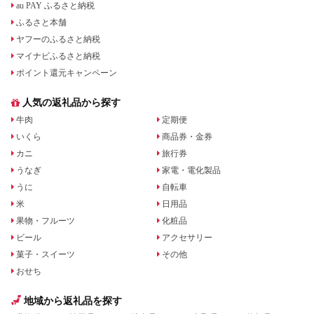
au PAY ふるさと納税
ふるさと本舗
ヤフーのふるさと納税
マイナビふるさと納税
ポイント還元キャンペーン
人気の返礼品から探す
牛肉
定期便
いくら
商品券・金券
カニ
旅行券
うなぎ
家電・電化製品
うに
自転車
米
日用品
果物・フルーツ
化粧品
ビール
アクセサリー
菓子・スイーツ
その他
おせち
地域から返礼品を探す