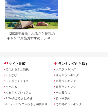
グ イベント
【2026年最新】ふるさと納税の
キャンプ用品おすすめランキン
グ｜テント・焚き火台・ランタ
ンも紹介
サイト比較
ランキングから探す
楽天ふるさと納税
人気ランキング
ふるなび
還元率ランキング
ふるさとチョイス
家電ランキング
さとふる
高額ランキング
ふるさとプレミアム
一人暮らし
ANAのふるさと納税
食べ物以外
dショッピングふるさと納税百選
その他のランキング