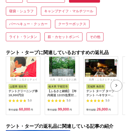
寝袋・シュラフ
キャンプナイフ・マルチツール
バーべキュー・クッカー
クーラーボックス
ライト・ランタン
薪・カセットボンベ
その他
テント・タープに関連しているおすすめの返礼品
出典：ふるさとチョイ
出典：楽天ふるさと納
出典：ふるさとチョイ
出
ス
税
ス
山梨県 笛吹市
栃木県 宇都宮市
宮城県 角田市
大
テントクリーニング券
【ふるさと納税】【年
テント タープ タープ
【ふ
18,000円分
内発送 12/25迄受付】
テント ヘキサタープ
IW
陣幕ミニコットン 源
カーキ キャンプ アウ
ト
5.0
5.0
5.0
流カモ | tent-Mark
トドア バーベキュー
DESIGNS テンマクデ
おしゃれ レジャー タ
60,000
99,000
26,000
寄付金額:
円
寄付金額:
円
寄付金額:
円
寄付
ザイン WILD-1 ワイル
ープ 簡易テント 日よ
ドワン キャンプ アウ
け UVカット 紫外線
トドアギア テント バ
ヘキサゴン型 六角形
ーベキュー BBQ ソロ
コンパクト 収納 アイ
テント・タープの返礼品に関連している記事の紹介
キャンプ グランピン
リスオーヤマ HT-440