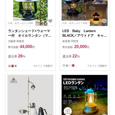
出典：楽天ふるさと納税
出典：楽天ふるさと納税
ランタンシェード+ウォーマ
LED Baby Lantern
ー付 オイルランタン（マッ
BLACK／アウトドア キャン
トブラック）（FA015-SJ）
プ ランタン USB 充電
大阪府 和泉市
奈良県 宇陀市
式 防滴 調光 奈良県 宇
44,000
20,000
寄付金額:
円
寄付金額:
円
陀市
26
22
還元率
%
還元率
%
3サイトで掲載中
...
7サイトで掲載中