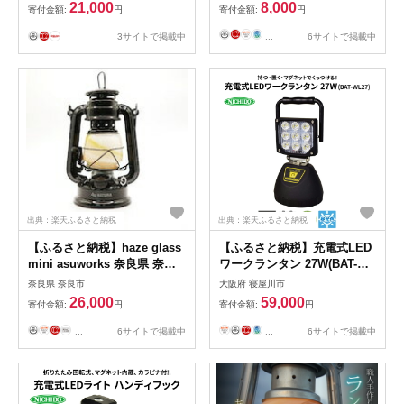
ャンプ用品 タナクロ さいた
業 充電式 LED ハンディライ
21,000
8,000
寄付金額:
円
寄付金額:
円
ま市 ふるさと納税 送料無料
ト ライト [1280]
ギフト プレゼント
3サイトで掲載中
...
6サイトで掲載中
出典：楽天ふるさと納税
出典：楽天ふるさと納税
【ふるさと納税】haze glass
【ふるさと納税】充電式LED
mini asuworks 奈良県 奈良
ワークランタン 27W(BAT-
市 なら 26-005
WL27)｜NICHIDO 日動工業
奈良県 奈良市
大阪府 寝屋川市
充電式 LED ランタン [1281]
26,000
59,000
寄付金額:
円
寄付金額:
円
...
6サイトで掲載中
...
6サイトで掲載中