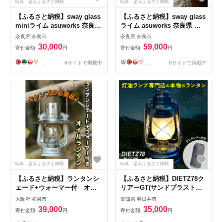
出典：楽天ふるさと納税
出典：楽天ふるさと納税
【ふるさと納税】sway glass
【ふるさと納税】sway glass
miniライム asuworks 奈良県
ライム asuworks 奈良県 奈
奈良市 なら 30-049
良市 なら 59-001
奈良県 奈良市
奈良県 奈良市
30,000
59,000
寄付金額:
円
寄付金額:
円
...
6サイトで掲載中
...
6サイトで掲載中
出典：楽天ふるさと納税
出典：楽天ふるさと納税
【ふるさと納税】ランタンシ
【ふるさと納税】DIETZ78ク
ェード+ウォーマー付 オイ
リアーGT(サンドブラストホ
ルランタン(シルバー)
ヤ)とランタンバックセット
大阪府 和泉市
愛知県 春日井市
【1477902】
キャンプ アウトドア キャ
39,000
35,000
寄付金額:
円
寄付金額:
円
ンプ用品 ランプ ライト