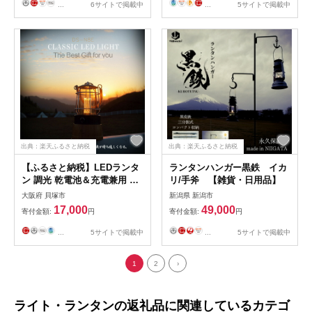
おしゃれ かっこいい
...
6サイトで掲載中
...
5サイトで掲載中
DIETZ デイツ 灯油 明る
い 本格 持ち運びやすい
オリジナルカラー
出典：楽天ふるさと納税
出典：楽天ふるさと納税
【ふるさと納税】LEDランタ
ランタンハンガー黒鉄 イカ
ン 調光 乾電池＆充電兼用 最
リ/手斧 【雑貨・日用品】
長80H点灯 電球色 明るさ調節
大阪府 貝塚市
新潟県 新潟市
無段階調整 充電式ランタン
17,000
49,000
寄付金額:
円
寄付金額:
円
DS-N8E | キャンプ 防災 アウ
トドア 調光 充電式 モバイル
...
5サイトで掲載中
...
5サイトで掲載中
バッテリー 避難 停電 ベラン
ディング グランピング 電球
1
2
›
色 乾電池 人気 おすすめ 送料
無料
ライト・ランタンの返礼品に関連しているカテゴ