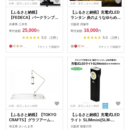
出典：楽天ふるさと納税
出典：楽天ふるさと納税
【ふるさと納税】
【ふるさと納税】充電式LED
【FEDECA】バークランプラ
ランタン 炎のようなゆらめき
ンタンスタンド 000892
発光付 無段階調光式 LED ラ
兵庫県 三木市
大阪府 貝塚市
ンタン 充電式 電球色 ゆらめ
25,000
16,000
寄付金額:
円
寄付金額:
円
き点灯 調光 USB レトロ プレ
5.0 （1件）
5.0 （1件）
ゼント おしゃれ インテリア
ライト テーブルライト アウ
...
7サイトで掲載中
...
5サイトで掲載中
トドア 停電対策 キャンプ
BBQ アンティーク ギフト
DS-H9E
出典：楽天ふるさと納税
出典：楽天ふるさと納税
【ふるさと納税】【TOKYO
【ふるさと納税】充電式LED
CRAFTS】グラフアーム
ライト SLIMmini(SLM-
【11100-1578】 | キャンプ キ
B5W80CH)｜NICHIDO 日動工
埼玉県 さいたま市
大阪府 寝屋川市