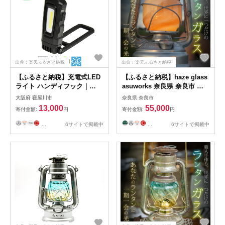
出典：楽天ふるさと納税
出典：楽天ふるさと納税
【ふるさと納税】充電式LED
【ふるさと納税】haze glass
ライト ハンディフック｜
asuworks 奈良県 奈良市 な
NICHIDO 日動工業 充電式
ら 55-002
大阪府 寝屋川市
奈良県 奈良市
LED ハンディライト ライト
13,000
55,000
寄付金額:
円
寄付金額:
円
[1279]
...
6サイトで掲載中
...
6サイトで掲載中