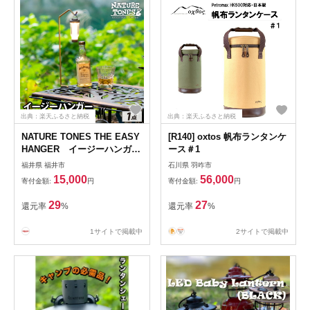
出典：楽天ふるさと納税
出典：楽天ふるさと納税
NATURE TONES THE EASY
[R140] oxtos 帆布ランタンケ
HANGER イージーハンガ
ース＃1
ー Shortタイプ+アダプター
福井県 福井市
石川県 羽咋市
[A-024038] / ネイチャートー
15,000
56,000
寄付金額:
円
寄付金額:
円
ンズ アウトドア キャンプ レ
ジャー アダプタ ライト LED
29
27
還元率
%
還元率
%
国内生産 送料無料
1サイトで掲載中
2サイトで掲載中