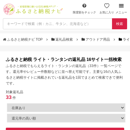
限度額をチェック
お気に入り
メニュー
検索
ふるさと納税ナビ TOP
返礼品検索
アウトドア用品
ライ
ふるさと納税 ライト・ランタンの返礼品 16サイト一括検索
ふるさと納税でもらえるライト・ランタンの返礼品（33件）一覧ページで
す。還元率やレビュー件数順などに並べ替え可能です。主要な16の人気ふ
るさと納税サイトに掲載されている返礼品を1回でまとめて検索できて便利
です。
対象返礼品
33
件