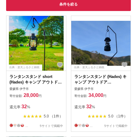
条件を絞る
出典：楽天ふるさと納税
出典：楽天ふるさと納税
ランタンスタンド short
ランタンスタンド (Hades) キ
(Hades) キャンプ アウトドア
ャンプ アウトドア
181welding
181welding
愛媛県 伊予市
愛媛県 伊予市
28,000
34,000
寄付金額:
円
寄付金額:
円
32
32
還元率
%
還元率
%
5.0 （1件）
5.0 （1件）
...
5サイトで掲載中
...
5サイトで掲載中