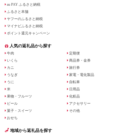
au PAY ふるさと納税
ふるさと本舗
ヤフーのふるさと納税
マイナビふるさと納税
ポイント還元キャンペーン
人気の返礼品から探す
牛肉
定期便
いくら
商品券・金券
カニ
旅行券
うなぎ
家電・電化製品
うに
自転車
米
日用品
果物・フルーツ
化粧品
ビール
アクセサリー
菓子・スイーツ
その他
おせち
地域から返礼品を探す