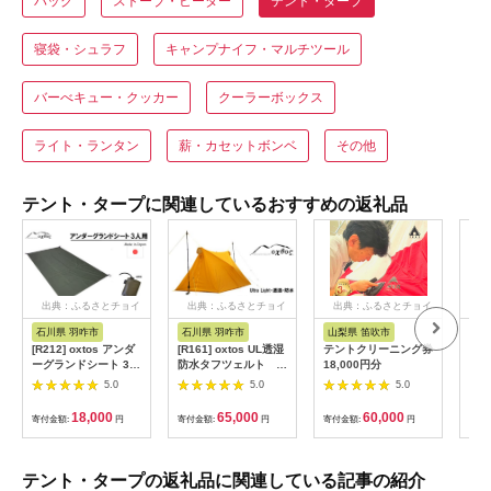
バッグ
ストーブ・ヒーター
テント・タープ
寝袋・シュラフ
キャンプナイフ・マルチツール
バーべキュー・クッカー
クーラーボックス
ライト・ランタン
薪・カセットボンベ
その他
テント・タープに関連しているおすすめの返礼品
出典：ふるさとチョイ
出典：ふるさとチョイ
出典：ふるさとチョイ
出
ス
ス
ス
石川県 羽咋市
石川県 羽咋市
山梨県 笛吹市
大
[R212] oxtos アンダ
[R161] oxtos UL透湿
テントクリーニング券
【ふ
ーグランドシート 3人
防水タフツェルト レ
18,000円分
IW
用
ギュラー
ト
5.0
5.0
5.0
18,000
65,000
60,000
寄付金額:
円
寄付金額:
円
寄付金額:
円
寄付
テント・タープの返礼品に関連している記事の紹介