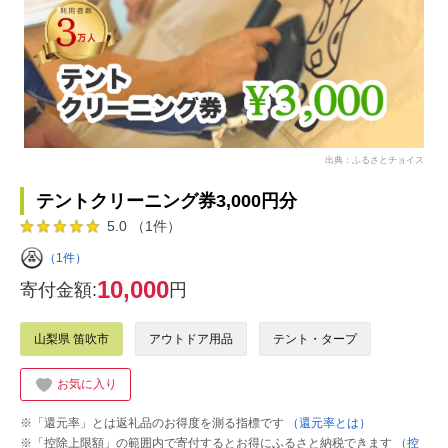
出典：ふるさとチョイス
テントクリーニング券3,000円分
5.0 （1件）
（1件）
10,000
寄付金額:
円
山梨県 笛吹市
アウトドア用品
テント・タープ
お気に入り
※「還元率」とは返礼品のお得度を測る指標です
（還元率とは）
※「控除上限額」の範囲内で寄付するとお得にふるさと納税できます
（控