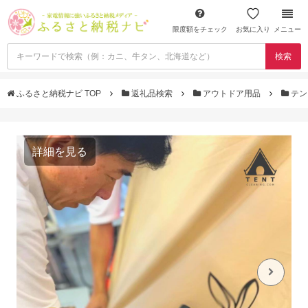
限度額をチェック
お気に入り
メニュー
検索
ふるさと納税ナビ TOP
返礼品検索
アウトドア用品
テン
詳細を見る