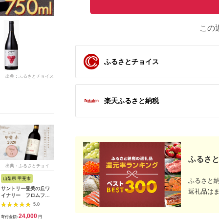
この
ふるさとチョイス
出典：ふるさとチョイス
楽天ふるさと納税
ふるさと
出典：ふるさとチョイ
出典：ふるさとチョイ
出典：ふるさとチョイ
出典：ふ
ス
ス
ス
山梨県 甲斐市
新潟県
岩手県 花巻市
山梨県 甲
ふるさと
サントリー登美の丘ワ
カベルネ・フラン
エーデルワイン コン
大和葡萄
返礼品は
イナリー フロムファ
750ml×1本 新潟
ツェルト 辛口２本セ
4本満喫
ーム 甲斐 赤
県 新潟 ワイン 樽
ット（赤 ・白）
（MG）C8
5.0
5.0
5.0
2020 [ワイン 赤ワ
熟成
【389】
24,000
32,000
13,000
3
イン オリジナルワイ
寄付金額:
円
寄付金額:
円
寄付金額:
円
寄付金額: