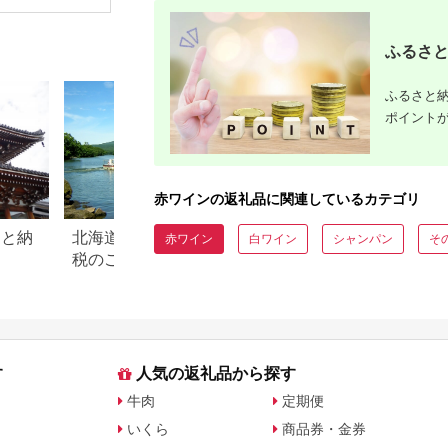
ン 甲斐市 辛口 山梨]
ふるさと
ふるさと納
ポイント
赤ワインの返礼品に関連しているカテゴリ
さと納
北海道 七飯町のふるさと納
山梨県韮崎市のふ
赤ワイン
白ワイン
シャンパン
そ
税のご紹介
税のご紹介
す
人気の返礼品から探す
牛肉
定期便
いくら
商品券・金券