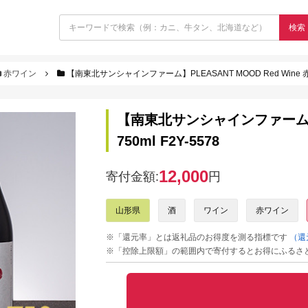
検索
赤ワイン
【南東北サンシャインファーム】PLEASANT MOOD Red Wine 赤ワイ
【南東北サンシャインファーム】PL
750ml F2Y-5578
12,000
寄付金額:
円
山形県
酒
ワイン
赤ワイン
※「還元率」とは返礼品のお得度を測る指標です
（還
※「控除上限額」の範囲内で寄付するとお得にふるさ