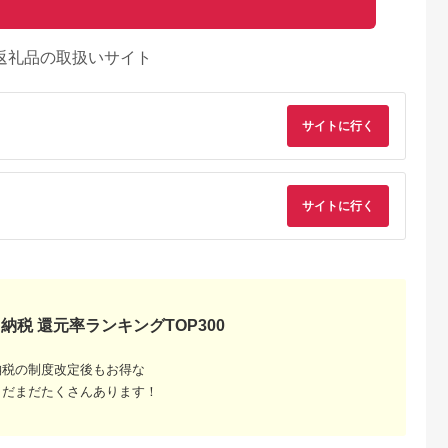
返礼品の取扱いサイト
サイトに行く
サイトに行く
納税 還元率ランキングTOP300
るさとチョイ
出典：ふるさとチョイ
出典：楽天ふるさと納
出典：ふるさとチョ
ス
ス
税
州市
山梨県 笛吹市
埼玉県 入間市
北海道 北見市
納税の制度改定後もお得な
酒が贈る赤白
勝沼醸造 甲州ワイン
【ふるさと納税】
北見産ぶどう100％
まだまだたくさんあります！
セット
4本セット 167-034
2023 赤ワイン ピ
ワイン 桜夢雫 緋色 
-651
ノ・ノワール100%
( ワイン 国産 ブドウ
5.0
5.0
5.0
5.0
1本 貫井園のワイン
辛口 )【075-0005】
5,000
40,000
15,000
16,000
【1563823】
円
寄付金額:
円
寄付金額:
円
寄付金額:
円