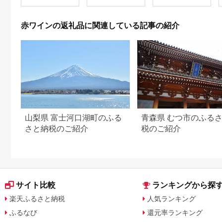
ソヨ 長野県 池田町
48110883] 赤 ワイン
わいん 赤わいん フル
赤ワインの返礼品に関連している記事の紹介
ボディ 濃厚 凝縮 お酒
酒 さけ
山梨県 富士河口湖町のふる
青森県 むつ市のふる
さと納税のご紹介
税のご紹介
サイト比較
ランキングから探
楽天ふるさと納税
人気ランキング
ふるなび
還元率ランキング