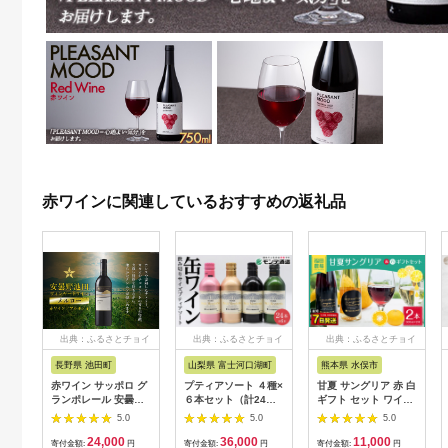
赤ワインに関連しているおすすめの返礼品
出典：ふるさとチョイ
出典：ふるさとチョイ
出典：ふるさとチョイ
ス
ス
ス
長野県 池田町
山梨県 富士河口湖町
熊本県 水俣市
赤ワイン サッポロ グ
プティアソート ４種×
甘夏 サングリア 赤 白
ランポレール 安曇野
６本セット（計24
ギフト セット ワイン
池田ヴィンヤード「メ
本）
カベルネ シャルドネ
5.0
5.0
5.0
ルロー」 750ml [ナチ
24,000
36,000
11,000
ュラルマルシェ ソヨ
寄付金額:
円
寄付金額:
円
寄付金額:
円