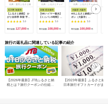
出典：楽天ふるさと納
出典：ふるさとチョイ
出典：ふるさとチョイ
出
税
ス
ス
石川県 加賀市
京都 府京都市
大阪府 大阪市
兵
【ふるさと納税】 か
【MKハイヤー観光】
HISふるさと納税クー
【ふ
がり吉祥亭 和室 平日
【ミニバン5時間】ド
ポン（大阪市）
効期
限定 ペア宿泊券 1泊2
ライバーとめぐるとっ
30,000円分_OS039-
も使
5.0
5.0
5.0
食付 2名 ペア 食事付
ておきの京都観光（3
0001-07
60
温泉 宿泊券 旅行 トラ
／21-6／20・10／1-
券 
127,000
108,000
100,000
寄付金額:
円
寄付金額:
円
寄付金額:
円
寄付
ベル 宿泊 宿泊施設 宿
11／30）
旅行
レジャー F6P-0991
カニ
行 
宿 
旅行の返礼品に関連している記事の紹介
ン 
行 
プレ
日 2
【2026年最新】JTBふるさと納
【2023年最新】ふるさと納
税とは？旅行クーポンの仕組
日本旅行ギフトカードがまだ
み・使い方をわかりやすく解説
らえる⁉