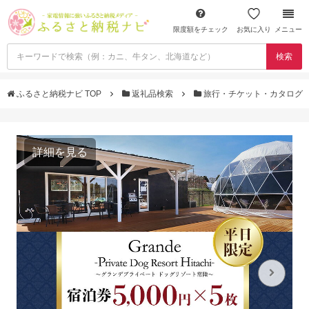
限度額をチェック
お気に入り
メニュー
検索
ふるさと納税ナビ TOP
返礼品検索
旅行・チケット・カタログ
詳細を見る