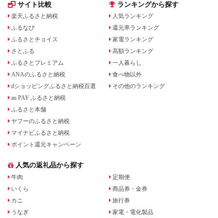
サイト比較
ランキングから探す
楽天ふるさと納税
人気ランキング
ふるなび
還元率ランキング
ふるさとチョイス
家電ランキング
さとふる
高額ランキング
ふるさとプレミアム
一人暮らし
ANAのふるさと納税
食べ物以外
dショッピングふるさと納税百選
その他のランキング
au PAY ふるさと納税
ふるさと本舗
ヤフーのふるさと納税
マイナビふるさと納税
ポイント還元キャンペーン
人気の返礼品から探す
牛肉
定期便
いくら
商品券・金券
カニ
旅行券
うなぎ
家電・電化製品