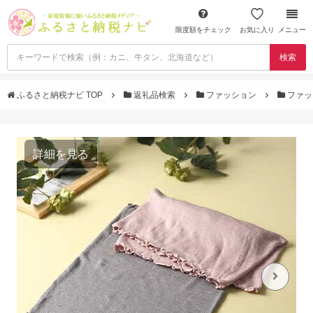
限度額をチェック
お気に入り
メニュー
検索
ふるさと納税ナビ TOP
返礼品検索
ファッション
ファッ
詳細を見る