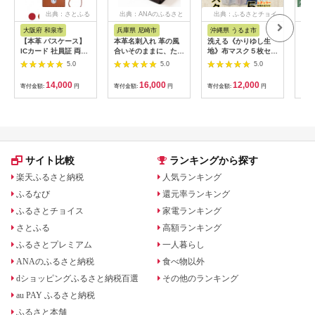
出典：さとふる
出典：ANAのふるさと
出典：ふるさとチョイ
出
納税
ス
大阪府 和泉市
兵庫県 尼崎市
沖縄県 うるま市
大
【本革 パスケース】
本革名刺入れ 革の風
洗える《かりゆし生
つげ
ICカード 社員証 両面
合いそのままに、たつ
地》布マスク５枚セッ
店』
2枚収納 ストラップ付
の市産染料染めオイル
ト（色柄おまかせ）レ
ス付
5.0
5.0
5.0
き【apo-08hn-CA】
レザー[ダークブラウ
ギュラー
つげ
ン]
14,000
16,000
12,000
寄付金額:
円
寄付金額:
円
寄付金額:
円
寄付
サイト比較
ランキングから探す
楽天ふるさと納税
人気ランキング
ふるなび
還元率ランキング
ふるさとチョイス
家電ランキング
さとふる
高額ランキング
ふるさとプレミアム
一人暮らし
ANAのふるさと納税
食べ物以外
dショッピングふるさと納税百選
その他のランキング
au PAY ふるさと納税
ふるさと本舗