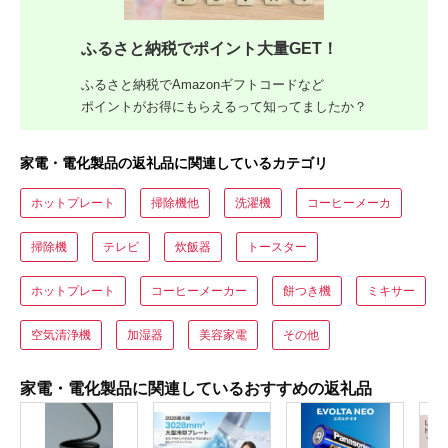
ふるさと納税でポイント大量GET！
ふるさと納税でAmazonギフトコードなど
ポイントがお得にもらえるって知ってましたか？
家電・電化製品の返礼品に関連しているカテゴリ
ホットプレート
掃除機他
洗濯機
コーヒーメーカ
掃除機
テレビ
炊飯器
トースター
ホットプレート
コーヒーメーカー
餅つき機
ミキサー
空気清浄機
加湿器
美容家電
その他
家電・電化製品に関連しているおすすめの返礼品