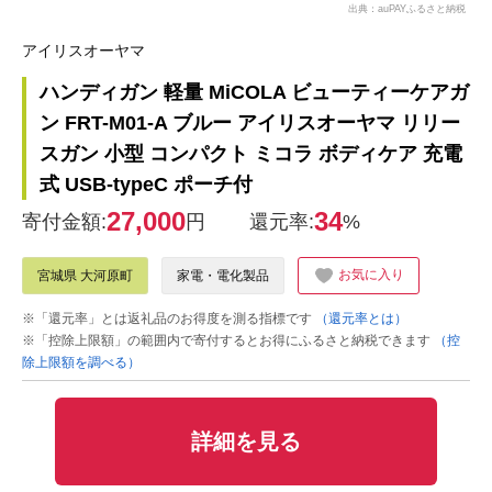
出典：auPAYふるさと納税
アイリスオーヤマ
ハンディガン 軽量 MiCOLA ビューティーケアガ
ン FRT-M01-A ブルー アイリスオーヤマ リリー
スガン 小型 コンパクト ミコラ ボディケア 充電
式 USB-typeC ポーチ付
27,000
34
寄付金額:
円
還元率:
%
お気に入り
宮城県 大河原町
家電・電化製品
※「還元率」とは返礼品のお得度を測る指標です
（還元率とは）
※「控除上限額」の範囲内で寄付するとお得にふるさと納税できます
（控
除上限額を調べる）
詳細を見る