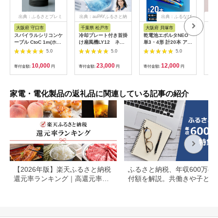
出典：ふるさとプレミ
出典：auPAYふるさと納
出典：ふるなび
出
アム
税
大阪府 守口市
千葉県 松戸市
大阪府 貝塚市
茨
市
スパイラルシリコンケ
冷却プレート付き首掛
乾電池エボルタNEO
LI
ーブル CtoC 1m(ホワ
け扇風機LY12 ネイ
単3・4形 計20本 アル
プス
イト) [2558]
ビー
カリ乾電池 パナソニ
5.0
5.0
5.0
ヘア
ック
リラ
10,000
23,000
12,000
寄付金額:
円
寄付金額:
円
寄付金額:
円
サー
寄付
ー 頭
家電・電化製品の返礼品に関連している記事の紹介
【2026年版】楽天ふるさと納税
ふるさと納税、年収600万の
還元率ランキング｜高還元率返
付額を解説。共働きや子ども
礼品をジャンル別に比較
いる場合も