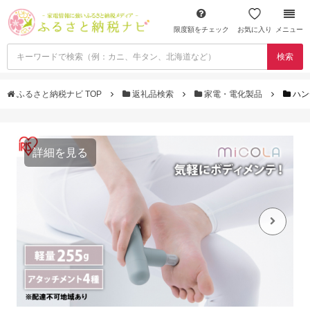
限度額をチェック
お気に入り
メニュー
検索
ふるさと納税ナビ TOP
返礼品検索
家電・電化製品
ハン
詳細を見る