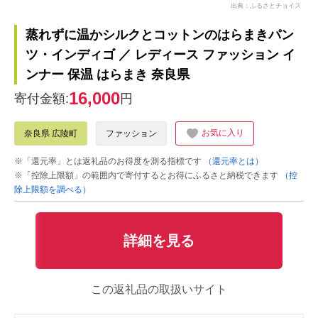
出典：ふるさとチョイス
蒸れずに温かシルクとコットンのはらまきパン
ツ・インディゴ ／ レディース ファッション イ
ンナー 保温 はらまき 奈良県
16,000
寄付金額:
円
お気に入り
奈良県 広陵町
ファッション
※「還元率」とは返礼品のお得度を測る指標です
（還元率とは）
※「控除上限額」の範囲内で寄付するとお得にふるさと納税できます
（控
除上限額を調べる）
詳細を見る
この返礼品の取扱いサイト