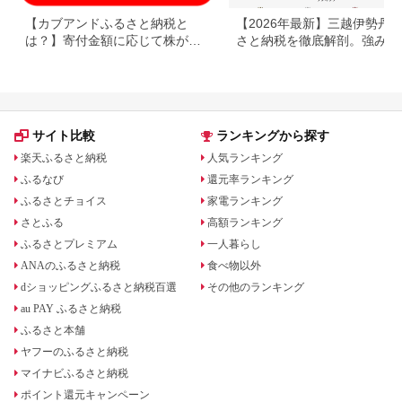
【カブアンドふるさと納税と
【2026年最新】三越伊勢丹
は？】寄付金額に応じて株がも
さと納税を徹底解剖。強みと
らえるサービス
みを解説
サイト比較
ランキングから探す
楽天ふるさと納税
人気ランキング
ふるなび
還元率ランキング
ふるさとチョイス
家電ランキング
さとふる
高額ランキング
ふるさとプレミアム
一人暮らし
ANAのふるさと納税
食べ物以外
dショッピングふるさと納税百選
その他のランキング
au PAY ふるさと納税
ふるさと本舗
ヤフーのふるさと納税
マイナビふるさと納税
ポイント還元キャンペーン