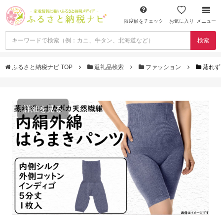
限度額をチェック
お気に入り
メニュー
検索
ふるさと納税ナビ TOP
返礼品検索
ファッション
蒸れず
詳細を見る