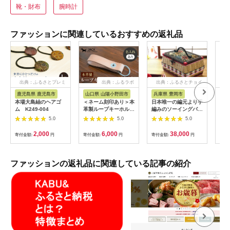
靴・財布
腕時計
ファッションに関連しているおすすめの返礼品
出典：ふるさとプレミ
出典：ふるラボ
出典：ふるさとチョイ
出
アム
ス
鹿児島県 鹿児島市
山口県 山陽小野田市
兵庫県 豊岡市
山
本場大島紬のヘアゴ
＜ネーム刻印あり＞本
日本唯一の編元より手
ふる
ム K249-004
革製ループキーホルダ
編みのソーイングバス
K1
ー キーホルダー 本革
ケット（お裁縫箱）フ
馬蹄
5.0
5.0
5.0
革製品 名入れ ネーム
タ持ち手タイプ
クレス
刻印 贈り物 ギフト
855
2,000
6,000
38,000
寄付金額:
円
寄付金額:
円
寄付金額:
円
寄付
F6L-164
ファッションの返礼品に関連している記事の紹介