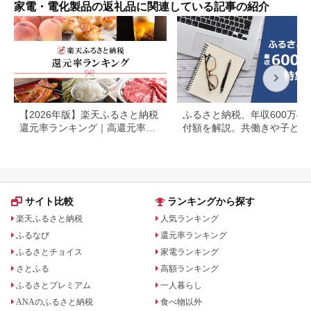
活家電 新生活 新生活
家電・電化製品の返礼品に関連している記事の紹介
応援
【2026年版】楽天ふるさと納税
ふるさと納税、年収600万の
還元率ランキング｜高還元率返
付額を解説。共働きや子ども
礼品をジャンル別に比較
いる場合も
サイト比較
ランキングから探す
楽天ふるさと納税
人気ランキング
ふるなび
還元率ランキング
ふるさとチョイス
家電ランキング
さとふる
高額ランキング
ふるさとプレミアム
一人暮らし
ANAのふるさと納税
食べ物以外