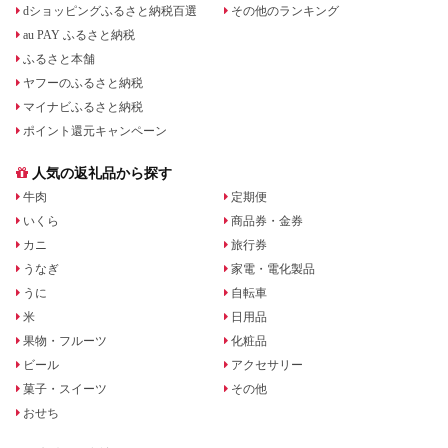
dショッピングふるさと納税百選
その他のランキング
au PAY ふるさと納税
ふるさと本舗
ヤフーのふるさと納税
マイナビふるさと納税
ポイント還元キャンペーン
人気の返礼品から探す
牛肉
定期便
いくら
商品券・金券
カニ
旅行券
うなぎ
家電・電化製品
うに
自転車
米
日用品
果物・フルーツ
化粧品
ビール
アクセサリー
菓子・スイーツ
その他
おせち