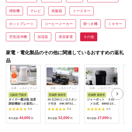
掃除機
テレビ
炊飯器
トースター
ホットプレート
コーヒーメーカー
餅つき機
ミキサー
空気清浄機
加湿器
美容家電
その他
家電・電化製品のその他に関連しているおすすめの返礼
品
出典：ふるさとチョイ
出典：ふるさとチョイ
出典：ふるさとチョイ
出
ス
ス
ス
大阪府 門真市
宮城県 角田市
宮城県 角田市
岐
タイガー魔法瓶 温度
IH 2口IHコンロスタン
ジャーポット 3.0L
温度
調節機能つき蒸気レス
ド付き IHK-WT41S-
メカ式 IMHD-230-
ケト
電気ケトル 1.2L PTV-
B
B ブラック
（12
5.0
5.0
5.0
A120【HC チェスナ
EG
ッツグレー、WG グレ
トシ
44,000
52,000
27,000
寄付金額:
円
寄付金額:
円
寄付金額:
円
寄付
イッシュホワイト】大
F4N
阪府門真市 家電 電化
製品 キッチン家電 生