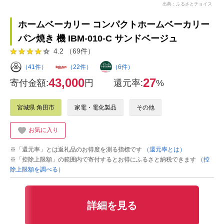
出典：ふるさとチョイス
ホームベーカリー コンパクトホームベーカリー
パン焼き 機 IBM-010-C サンドベージュ
4.2 （69件）
（41件）
（22件）
（6件）
43,000
27
寄付金額:
円
還元率:
%
宮城県 角田市
家電・電化製品
その他
お気に入り
※「還元率」とは返礼品のお得度を測る指標です
（還元率とは）
※「控除上限額」の範囲内で寄付するとお得にふるさと納税できます
（控
除上限額を調べる）
詳細を見る