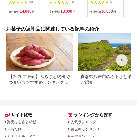
代田町 ＜ハートフル
りめんせんべい
【1
5.0
5.0
5.0
ふきあげ＞
【HKY002】
14,000
13,000
10,000
寄付金額:
円
寄付金額:
円
寄付金額:
円
寄付
お菓子の返礼品に関連している記事の紹介
【2026年最新】ふるさと納税 さ
青森県八戸市のふるさと納税
つまいもおすすめランキング｜
ご紹介
還元率・量・口コミで厳選
サイト比較
ランキングから探す
楽天ふるさと納税
人気ランキング
ふるなび
還元率ランキング
ふるさとチョイス
家電ランキング