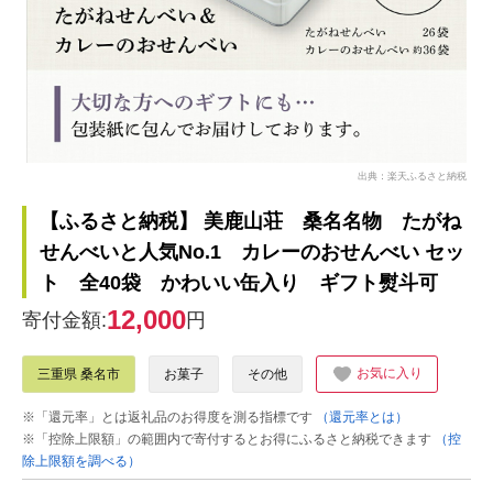
出典：楽天ふるさと納税
【ふるさと納税】 美鹿山荘 桑名名物 たがね
せんべいと人気No.1 カレーのおせんべい セッ
ト 全40袋 かわいい缶入り ギフト熨斗可
12,000
寄付金額:
円
お気に入り
三重県 桑名市
お菓子
その他
※「還元率」とは返礼品のお得度を測る指標です
（還元率とは）
※「控除上限額」の範囲内で寄付するとお得にふるさと納税できます
（控
除上限額を調べる）