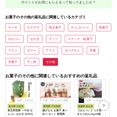
ポイントがお得にもらえるって知ってましたか？
お菓子のその他の返礼品に関連しているカテゴリ
ケーキ
カステラ
焼き菓子
チョコレート
和菓子
せんべい
おかき
ナッツ
スナック・駄菓子
プリン
ゼリー
アイス
ヨーグルト
羊羹
洋菓子
干し柿
その他
お菓子のその他に関連しているおすすめの返礼品
出典：ふるなび
出典：JALふるさと納税
出典：ふるなび
出
栃木県 日光市
群馬県 千代田町
愛媛県 松山市
富
甚五郎煎餅 一斗缶 せ
揚げもち お菓子 食べ
【せんべい 】うす焼
日の
んべい おかき [0554]
比べ セット 群馬県 千
きちりめん10g×8個ち
山3