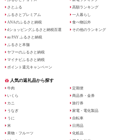
さとふる
高額ランキング
ふるさとプレミアム
一人暮らし
ANAのふるさと納税
食べ物以外
dショッピングふるさと納税百選
その他のランキング
au PAY ふるさと納税
ふるさと本舗
ヤフーのふるさと納税
マイナビふるさと納税
ポイント還元キャンペーン
人気の返礼品から探す
牛肉
定期便
いくら
商品券・金券
カニ
旅行券
うなぎ
家電・電化製品
うに
自転車
米
日用品
果物・フルーツ
化粧品