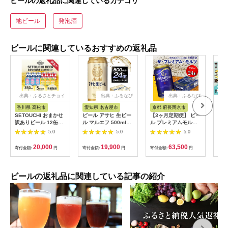
ビールの返礼品に関連しているカテゴリ
地ビール
発泡酒
ビールに関連しているおすすめの返礼品
出典：ふるさとチョイ
出典：ふるなび
出典：ふるなび
ス
香川県 高松市
愛知県 名古屋市
京都 府長岡京市
茨
SETOUCHI おまかせ
ビール アサヒ 生ビー
【3ヶ月定期便】 ビー
常陸
訳ありビール 12缶セ
ル マルエフ 500ml
ル プレミアムモルツ
ハニ
ット
24本 1ケース
350ml×24本
入り
5.0
5.0
5.0
［1515］
本セ
月中
20,000
19,900
63,500
寄付金額:
円
寄付金額:
円
寄付金額:
円
寄付
フト
ール
べ 
[CJ
ビールの返礼品に関連している記事の紹介