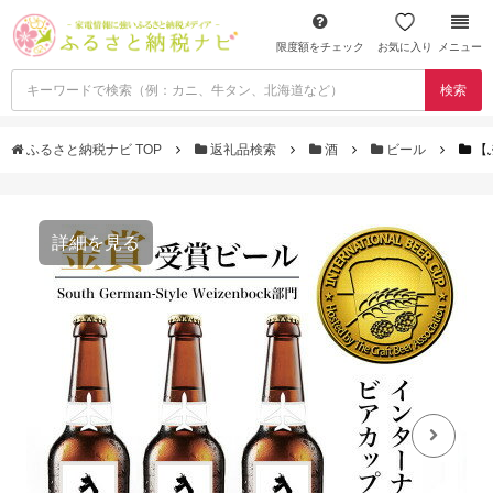
限度額をチェック
お気に入り
メニュー
検索
ふるさと納税ナビ TOP
返礼品検索
酒
ビール
【
詳細を見る