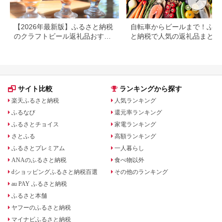
【2026年最新版】ふるさと納税
自転車からビールまで！ふる
のクラフトビール返礼品おすす
と納税で人気の返礼品まとめ
めランキング｜還元率で比較
サイト比較
ランキングから探す
楽天ふるさと納税
人気ランキング
ふるなび
還元率ランキング
ふるさとチョイス
家電ランキング
さとふる
高額ランキング
ふるさとプレミアム
一人暮らし
ANAのふるさと納税
食べ物以外
dショッピングふるさと納税百選
その他のランキング
au PAY ふるさと納税
ふるさと本舗
ヤフーのふるさと納税
マイナビふるさと納税