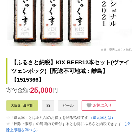
出典：楽天ふるさと納税
【ふるさと納税】KIX BEER12本セット(ヴァイ
ツェンボック)【配送不可地域：離島】
【1515366】
25,000
寄付金額:
円
お気に入り
大阪府 田尻町
酒
ビール
※「還元率」とは返礼品のお得度を測る指標です
（還元率とは）
※「控除上限額」の範囲内で寄付するとお得にふるさと納税できます
（控
除上限額を調べる）