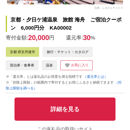
出典：ふるさとチョイス
京都・夕日ケ浦温泉 旅館 海舟 ご宿泊クーポ
ン 6,000円分 KA00002
20,000
30
寄付金額:
円
還元率:
%
京都 府京丹後市
旅行・チケット・カタログ
お気に入り
宿泊券・食事券
温泉
※「還元率」とは返礼品のお得度を測る指標です
（還元率とは）
※「控除上限額」の範囲内で寄付するとお得にふるさと納税できます
（控
除上限額を調べる）
詳細を見る
この返礼品の取扱いサイト