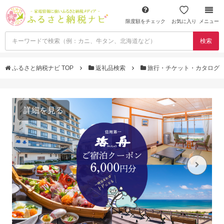
限度額をチェック
お気に入り
メニュー
検索
ふるさと納税ナビ TOP
返礼品検索
旅行・チケット・カタログ
詳細を見る