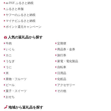
au PAY ふるさと納税
ふるさと本舗
ヤフーのふるさと納税
マイナビふるさと納税
ポイント還元キャンペーン
人気の返礼品から探す
牛肉
定期便
いくら
商品券・金券
カニ
旅行券
うなぎ
家電・電化製品
うに
自転車
米
日用品
果物・フルーツ
化粧品
ビール
アクセサリー
菓子・スイーツ
その他
おせち
地域から返礼品を探す