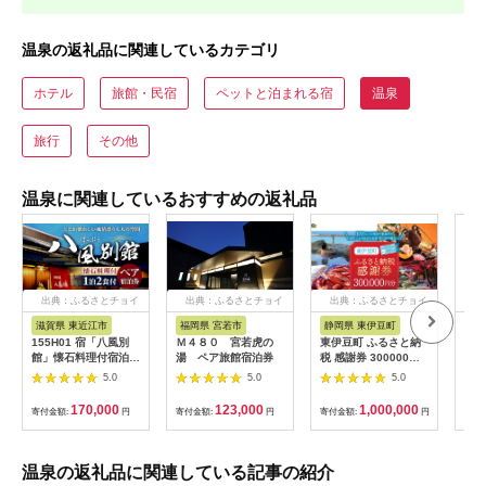
温泉の返礼品に関連しているカテゴリ
ホテル
旅館・民宿
ペットと泊まれる宿
温泉
旅行
その他
温泉に関連しているおすすめの返礼品
出典：ふるさとチョイ
出典：ふるさとチョイ
出典：ふるさとチョイ
出
ス
ス
ス
滋賀県 東近江市
福岡県 宮若市
静岡県 東伊豆町
山
155H01 宿「八風別
Ｍ４８０ 宮若虎の
東伊豆町 ふるさと納
はぎ
館」懐石料理付宿泊ペ
湯 ペア旅館宿泊券
税 感謝券 300000円
分(1
アチケット[髙島屋選
1080 ／ 静岡県 旅行
枚)_
5.0
5.0
5.0
定品］
宿泊 食事 観光 チケッ
ト クーポン 補助 リフ
170,000
123,000
1,000,000
寄付金額:
円
寄付金額:
円
寄付金額:
円
寄付
ォーム ホテル 動物園
海鮮 みかん 金目鯛 稲
取 熱川 ギフト 土産
温泉の返礼品に関連している記事の紹介