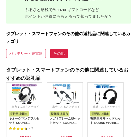
ふるさと納税でAmazonギフトコードなど
ポイントがお得にもらえるって知ってましたか？
タブレット・スマートフォンのその他の返礼品に関連しているカ
テゴリ
バッテリー・充電器
その他
タブレット・スマートフォンのその他に関連しているお
すすめの返礼品
出典：ふるさとチョイ
出典：ふるさとチョイ
出典：ふるさとチョイ
ス
ス
ス
長野県 上田市
長野県 上田市
長野県 上田市
キオークマン７フルセ
メガネフレーム型ヘッ
密閉型片耳ヘッドセッ
ット SOUND
ドセット SOUND
ト SOUND WARRIOR
WARRIOR SH-
WARRIOR SW-HW1
SW-TR1 イヤホン マ
4.5
9501AC 学習 教育機
片耳イヤホンタイプ
イク ヘッドホン 周辺
器 周辺機器 オーディ
日本製 国産 イヤホン
機器 オーディオ周辺