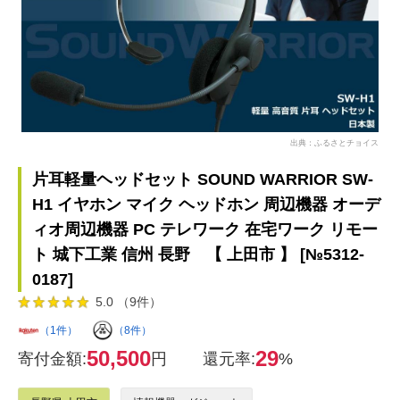
出典：ふるさとチョイス
片耳軽量ヘッドセット SOUND WARRIOR SW-
H1 イヤホン マイク ヘッドホン 周辺機器 オーデ
ィオ周辺機器 PC テレワーク 在宅ワーク リモー
ト 城下工業 信州 長野 【 上田市 】 [№5312-
0187]
5.0 （9件）
（1件）
（8件）
50,500
29
寄付金額:
円
還元率:
%