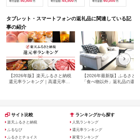
50,500
45,500
60,000
寄付金額:
円
寄付金額:
円
寄付金額:
円
オ周辺機器 PC オーデ
マイク 周辺機器 オー
機器 PC テレワーク
ィオケーブル セット
ディオ周辺機器 PC テ
在宅ワーク リモート
マイク ヘッドホン 発
レワーク 在宅ワーク
城下工業 信州 長野
音チェック カラオケ
リモート 城下工業 信
【 上田市 】 [№5312-
タブレット・スマートフォンの返礼品に関連している記
スピーチ練習 城下工
州 長野 【 上田市 】
0189]
業 信州 長野【 上田市
[№5312-0597]
事の紹介
】 [№5312-0186]
【2026年版】楽天ふるさと納税
【2026年最新版】ふるさと
還元率ランキング｜高還元率返
「食べ物以外」返礼品の還元
礼品をジャンル別に比較
ランキング！
サイト比較
ランキングから探す
楽天ふるさと納税
人気ランキング
ふるなび
還元率ランキング
ふるさとチョイス
家電ランキング