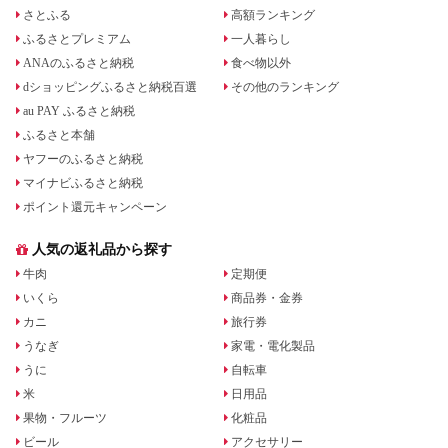
さとふる
高額ランキング
ふるさとプレミアム
一人暮らし
ANAのふるさと納税
食べ物以外
dショッピングふるさと納税百選
その他のランキング
au PAY ふるさと納税
ふるさと本舗
ヤフーのふるさと納税
マイナビふるさと納税
ポイント還元キャンペーン
人気の返礼品から探す
牛肉
定期便
いくら
商品券・金券
カニ
旅行券
うなぎ
家電・電化製品
うに
自転車
米
日用品
果物・フルーツ
化粧品
ビール
アクセサリー