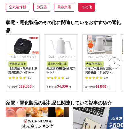
空気清浄機
加湿器
美容家電
その他
家電・電化製品のその他に関連しているおすすめの返礼
品
出典：ふるさとチョイ
出典：ふるさとチョイ
出典：ふるさとチョイ
出
ス
ス
ス
新潟県 加茂市
岐阜県 中津川市
大阪府 門真市
宮
【新潟産・最高級】東
温度調節機能付き電気
タイガー魔法瓶 温度
ケト
芝真空圧力IHジャー炊
ケトル
調節機能つき蒸気レス
リッ
飯器 炎匠炊き RC-
（1200W/0.8L）
電気ケトル 1.2L PTV-
プ I
5.0
5.0
5.0
10ZWX(K) 5.5合
EGL-C1281【ホワイ
A120【HC チェスナ
《2025年モデル》
トシルバー】77685
ッツグレー、WG グレ
389,000
34,000
44,000
寄付金額:
円
寄付金額:
円
寄付金額:
円
寄付
F4N-0707
イッシュホワイト】大
阪府門真市 家電 電化
製品 キッチン家電 生
活家電 新生活 新生活
家電・電化製品の返礼品に関連している記事の紹介
応援