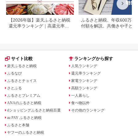
【2026年版】楽天ふるさと納税
ふるさと納税、年収600万の
還元率ランキング｜高還元率返
付額を解説。共働きや子ども
礼品をジャンル別に比較
いる場合も
サイト比較
ランキングから探す
楽天ふるさと納税
人気ランキング
ふるなび
還元率ランキング
ふるさとチョイス
家電ランキング
さとふる
高額ランキング
ふるさとプレミアム
一人暮らし
ANAのふるさと納税
食べ物以外
dショッピングふるさと納税百選
その他のランキング
au PAY ふるさと納税
ふるさと本舗
ヤフーのふるさと納税