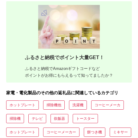
ふるさと納税でポイント大量GET！
ふるさと納税でAmazonギフトコードなど
ポイントがお得にもらえるって知ってましたか？
家電・電化製品のその他の返礼品に関連しているカテゴリ
ホットプレート
掃除機他
洗濯機
コーヒーメーカ
掃除機
テレビ
炊飯器
トースター
ホットプレート
コーヒーメーカー
餅つき機
ミキサー