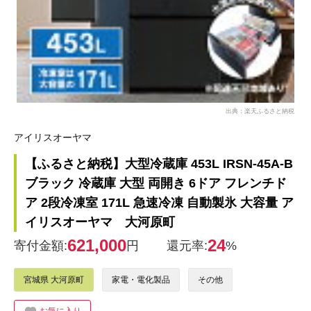
出典：楽天ふるさと納税
アイリスオーヤマ
【ふるさと納税】大型冷蔵庫 453L IRSN-45A-B
ブラック 冷蔵庫 大型 両開き 6ドア フレンチド
ア 2段冷凍室 171L 急速冷凍 自動製氷 大容量 ア
イリスオーヤマ 大河原町
621,000
24
寄付金額:
円
還元率:
%
宮城県 大河原町
家電・電化製品
その他