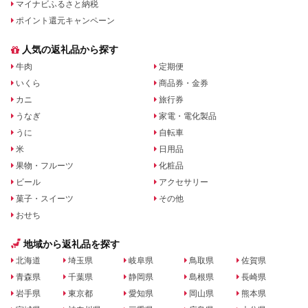
マイナビふるさと納税
ポイント還元キャンペーン
人気の返礼品から探す
牛肉
定期便
いくら
商品券・金券
カニ
旅行券
うなぎ
家電・電化製品
うに
自転車
米
日用品
果物・フルーツ
化粧品
ビール
アクセサリー
菓子・スイーツ
その他
おせち
地域から返礼品を探す
北海道
埼玉県
岐阜県
鳥取県
佐賀県
青森県
千葉県
静岡県
島根県
長崎県
岩手県
東京都
愛知県
岡山県
熊本県