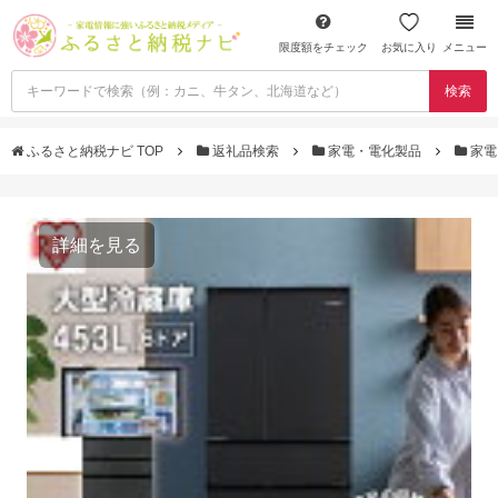
限度額をチェック
お気に入り
メニュー
検索
ふるさと納税ナビ TOP
返礼品検索
家電・電化製品
家電
詳細を見る