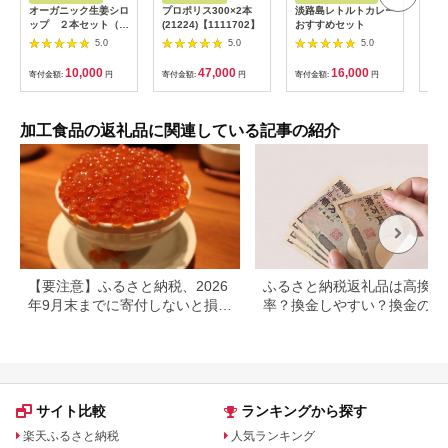
オーガニック生姜シロ
プロポリス300×2本
淡路島レトルトカレー
A0
ップ ２本セット（プ
(21224)【1111702】
おすすめセット
き「
レーン） 【 生姜 健
包装
5.0
5.0
5.0
康 ジンジャーシロッ
個 
プ ジンジャー しょう
付き
10,000
47,000
16,000
寄付金額:
円
寄付金額:
円
寄付金額:
円
寄付
が 生姜シロップ 】
<H-1>
加工食品の返礼品に関連している記事の紹介
【要注意】ふるさと納税、2026
ふるさと納税返礼品は高換金
年9月末までに寄付しないと損す
率？換金しやすい？換金の可
る可能性大｜10月からの制度変
について
更を解説
サイト比較
ランキングから探す
楽天ふるさと納税
人気ランキング