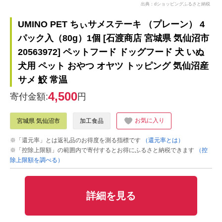
出典：dショッピングふるさと納税
UMINO PET ちぃサメステーキ （プレーン） 4
パック入（80g）1個 [石渡商店 宮城県 気仙沼市
20563972] ペットフード ドッグフード 犬 いぬ
犬用 ペット おやつ オヤツ トッピング 気仙沼産
サメ 鮫 常温
4,500
寄付金額:
円
お気に入り
宮城県 気仙沼市
加工食品
※「還元率」とは返礼品のお得度を測る指標です
（還元率とは）
※「控除上限額」の範囲内で寄付するとお得にふるさと納税できます
（控
除上限額を調べる）
詳細を見る