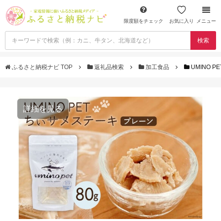
限度額をチェック
お気に入り
メニュー
検索
ふるさと納税ナビ TOP
返礼品検索
加工食品
UMINO 
詳細を見る