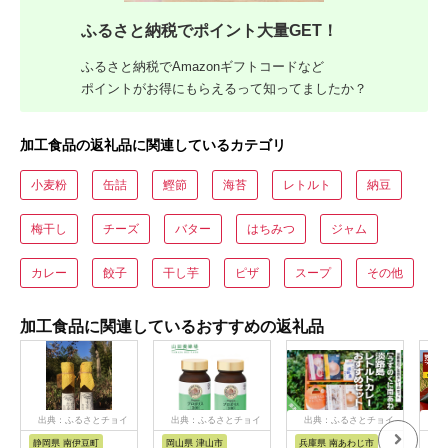
ふるさと納税でポイント大量GET！
ふるさと納税でAmazonギフトコードなど
ポイントがお得にもらえるって知ってましたか？
加工食品の返礼品に関連しているカテゴリ
小麦粉
缶詰
鰹節
海苔
レトルト
納豆
梅干し
チーズ
バター
はちみつ
ジャム
カレー
餃子
干し芋
ピザ
スープ
その他
加工食品に関連しているおすすめの返礼品
出典：ふるさとチョイ
出典：ふるさとチョイ
出典：ふるさとチョイ
出
ス
ス
ス
静岡県 南伊豆町
岡山県 津山市
兵庫県 南あわじ市
山