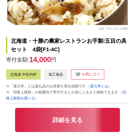
出典：JALふるさと納税
北海道・十勝の農家レストランお手製!五目の具
セット 4袋[F1-4C]
14,000
寄付金額:
円
お気に入り
北海道 中札内村
加工食品
※「還元率」とは返礼品のお得度を測る指標です
（還元率とは）
※「控除上限額」の範囲内で寄付するとお得にふるさと納税できます
（控
除上限額を調べる）
詳細を見る