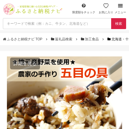
限度額をチェック
お気に入り
メニュー
検索
ふるさと納税ナビ TOP
返礼品検索
加工食品
北海道・十
詳細を見る