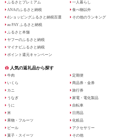
ふるさとプレミアム
一人暮らし
ANAのふるさと納税
食べ物以外
dショッピングふるさと納税百選
その他のランキング
au PAY ふるさと納税
ふるさと本舗
ヤフーのふるさと納税
マイナビふるさと納税
ポイント還元キャンペーン
人気の返礼品から探す
牛肉
定期便
いくら
商品券・金券
カニ
旅行券
うなぎ
家電・電化製品
うに
自転車
米
日用品
果物・フルーツ
化粧品
ビール
アクセサリー
菓子・スイーツ
その他