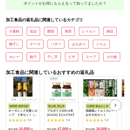
ポイントがお得にもらえるって知ってましたか？
加工食品の返礼品に関連しているカテゴリ
小麦粉
缶詰
鰹節
海苔
レトルト
納豆
梅干し
チーズ
バター
はちみつ
ジャム
カレー
餃子
干し芋
ピザ
スープ
その他
加工食品に関連しているおすすめの返礼品
出典：ふるさとチョイ
出典：ふるさとチョイ
出典：ふるさとチョイ
出
ス
ス
ス
静岡県 南伊豆町
岡山県 津山市
兵庫県 南あわじ市
山
オーガニック生姜シロ
プロポリス300×2本
淡路島レトルトカレー
A0
ップ ２本セット（プ
(21224)【1111702】
おすすめセット
き「
レーン） 【 生姜 健
包装
5.0
5.0
5.0
康 ジンジャーシロッ
個 
プ ジンジャー しょう
付き
10,000
47,000
16,000
寄付金額:
円
寄付金額:
円
寄付金額:
円
寄付