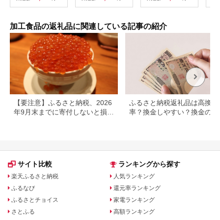
が 生姜シロップ 】
<H-1>
加工食品の返礼品に関連している記事の紹介
【要注意】ふるさと納税、2026
ふるさと納税返礼品は高換金
年9月末までに寄付しないと損す
率？換金しやすい？換金の可
る可能性大｜10月からの制度変
について
更を解説
サイト比較
ランキングから探す
楽天ふるさと納税
人気ランキング
ふるなび
還元率ランキング
ふるさとチョイス
家電ランキング
さとふる
高額ランキング