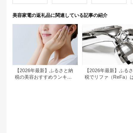
／グレイッシュゴール
無重力 長野県 木島平
EHSP23BK アタッチ
ド／パールホワイト】
村 信州
メント付 頭皮ケア 頭
体重計
皮マッサージ ヘッド
美容家電の返礼品に関連している記事の紹介
スパ 美顔器 マッサー
ジ ボディケア リフト
ケア フェイスケア ス
カルプ ボディ 全身 防
水 美容 美容家電 福岡
市 福岡
【2026年最新】ふるさと納
【2026年最新】ふる
税の美容おすすめランキン
税でリファ（ReFa）
グ｜美容家電・コスメ・ス
える？シャワーヘッド
キンケアを比較
ライヤー対応返礼品を
解説