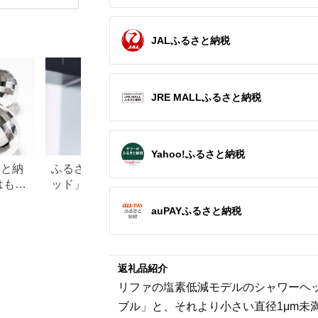
[RD931LBK タニタ
っかりマ
TANITA 体組成計 イン
単操作と
ナースキャンデュアル
家庭用マ
ブラック 体重計]
ー 送料
JALふるさと納税
JRE MALLふるさと納税
Yahoo!ふるさと納税
さと納
ふるさと納税「シャワーヘ
【2026年最新】ふ
はもら
ッド」おすすめランキン
レミアムを徹底解
・ド
グ！リファやミラブルも
点、悪い点を解説
auPAYふるさと納税
徹底
返礼品紹介
リファの塩素低減モデルのシャワーヘッ
ブル」と、それより小さい直径1μm未