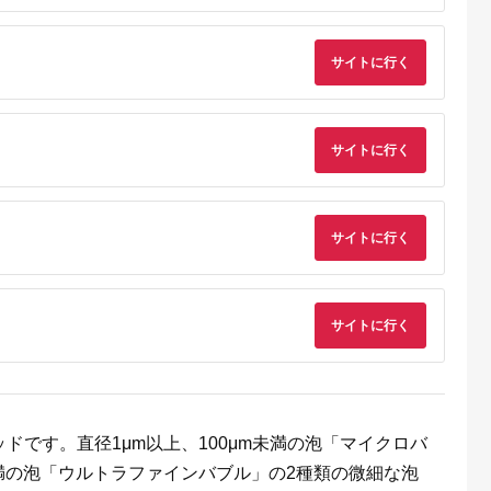
ッサージ！簡
レ エクササイズ 日用
ユーピー 茨城県 五霞
安全機能付き
品 健康家電 美容家電
町【価格改定】
ッサージャ
家電 鼻美顔器 鼻筋 小
無料
鼻 ニップラックス キ
サイトに行く
ュノーズ 博多 福岡市
サイトに行く
サイトに行く
るさとプ
剖。良い
サイトに行く
ドです。直径1μm以上、100μm未満の泡「マイクロバ
満の泡「ウルトラファインバブル」の2種類の微細な泡