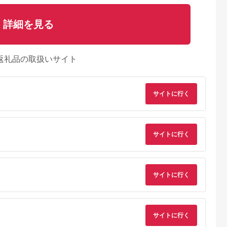
詳細を見る
返礼品の取扱いサイト
サイトに行く
サイトに行く
天ふるさと納
出典：楽天ふるさと納
出典：マイナビふるさ
出典：ANAのふるさ
サイトに行く
税
税
と納税
納
大阪市
福岡県 福岡市
茨城県 五霞町
宮城県 角田市
と納税】
【ふるさと納税】
【キユーピー】ヒアロ
MiCOLA （ミコラ）
ShooterW ハ
EMS 鼻専用 美顔器
モイスチャー240 3
イオンドライヤー
ッサージャー
NIPLUX QNose 美鼻
袋 ／ サプリメント ヒ
HDR-M201-Hダーク
5.0
5.0
5.0
5.0
サイトに行く
 - ダブルヘ
器 美鼻 鼻ケア ハナケ
アルロン酸 サプリ 肌
レー
8,000
59,000
64,000
20,000
、肩、腰をし
ア トレーニング 筋ト
うるおい 美容 葉酸 キ
円
寄付金額:
円
寄付金額:
円
寄付金額:
円