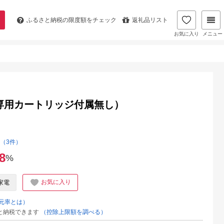
ふるさと納税の
限度額をチェック
返礼品リスト
お気に入り
メニュー
URE（専用カートリッジ付属無し）
（3件）
8
%
お気に入り
家電
元率とは）
と納税できます
（控除上限額を調べる）