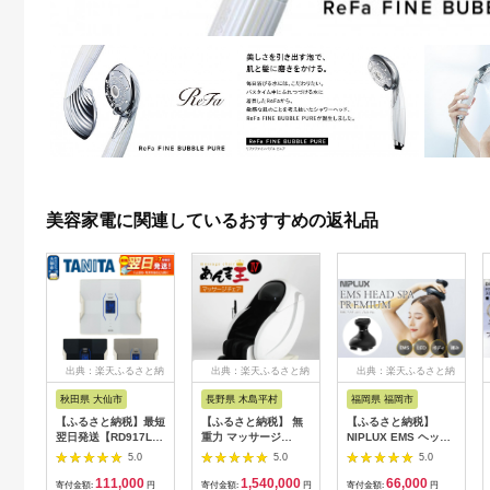
美容家電に関連しているおすすめの返礼品
出典：楽天ふるさと納
出典：楽天ふるさと納
出典：楽天ふるさと納
税
税
税
秋田県 大仙市
長野県 木島平村
福岡県 福岡市
【ふるさと納税】最短
【ふるさと納税】 無
【ふるさと納税】
翌日発送【RD917L】
重力 マッサージ
NIPLUX EMS ヘッ
タニタ 体組成計 イン
R1500-01 あんま王4
ド・フェイシャルケア
5.0
5.0
5.0
ナースキャンデュアル
| 日用品 家電 マッサ
HEAD SPA
111,000
1,540,000
66,000
【メタリックブラック
ージチェア あんま王
PREMIUM NP-
寄付金額:
円
寄付金額:
円
寄付金額:
円