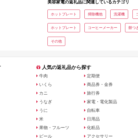
美容家電の返礼品に関連しているカテゴリ
ホットプレート
掃除機他
洗濯機
ホットプレート
コーヒーメーカー
餅つ
その他
す
人気の返礼品から探す
牛肉
定期便
いくら
商品券・金券
カニ
旅行券
うなぎ
家電・電化製品
うに
自転車
米
日用品
果物・フルーツ
化粧品
ビール
アクセサリー