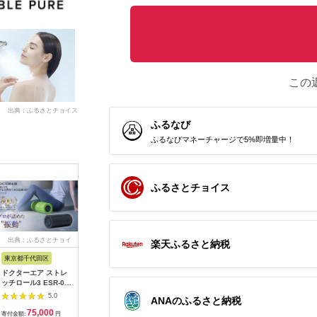
この
出典：ふるさとチョイス
ふるなび
ふるなびマネーチャージで5%即増量中！
ふるさとチョイス
出典：ふるさとチョイ
出典：ふるさとチョイ
出典：ANAのふるさと
出典：楽
楽天ふるさと納税
ス
ス
納税
東京都千代田区
秋田県 大仙市
大阪府 八尾市
大阪府 東
ドクターエア ストレ
最短翌日発送
O101(ブルー系)
【ふるさ
ッチロール3 ESR-07
【RD931LBK】タニ
SHARP プラズマクラ
Release
ブラック(プレゼント/
タ 体組成計インナー
スターヘアブラシ IB-
ンディマ
5.0
5.0
5.0
ANAのふるさと納税
振動/寝ながら)
スキャンデュアル【ブ
B1-A（ブルー系ミス
MD-8020
75,000
161,000
35,000
4
【1582369】
ラック】体重計
ティライトブルー）
ッドで首
寄付金額:
円
寄付金額:
円
寄付金額:
円
寄付金額: