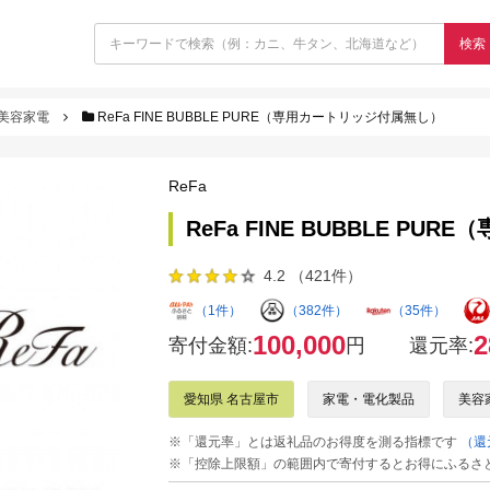
検索
美容家電
ReFa FINE BUBBLE PURE（専用カートリッジ付属無し）
ReFa
ReFa FINE BUBBLE P
4.2 （421件）
（1件）
（382件）
（35件）
100,000
2
寄付金額:
円
還元率:
愛知県 名古屋市
家電・電化製品
美容
※「還元率」とは返礼品のお得度を測る指標です
（還
※「控除上限額」の範囲内で寄付するとお得にふるさ