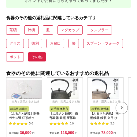
ポイントがお得にもらえるって知ってましたか？
食器のその他の返礼品に関連しているカテゴリ
茶碗
汁椀
皿
マグカップ
タンブラー
グラス
徳利
お猪口
箸
スプーン・フォーク
ポット
その他
食器のその他に関連しているおすすめの返礼品
出典：楽天ふるさと納
出典：楽天ふるさと納
出典：楽天ふるさと納
出
税
税
税
新潟県 柏崎市
岩手県 奥州市
岩手県 奥州市
山
【ふるさと納税】耐熱
【ふるさと納税】 南
【ふるさと納税】 南
【ふ
ガラス製 紅茶ポット
部鉄器 鉄瓶 変算珠あ
部鉄器 鉄瓶 立目 ひさ
鋳物
ティーポット 1L・村
られ 黒 1.8L 【及富
ご色 0.8L 【及富作】
412
5.0
5.0
5.0
上茶園 冨士美園の雪
作】 IH調理器 伝統工
IH調理器 伝統工芸品
国紅茶（缶入り）リー
芸品 やかん ケトル キ
やかん ケトル キッチ
36,000
118,000
78,000
寄付金額:
円
寄付金額:
円
寄付金額:
円
寄付
フ 30g セット【 新潟
ッチン用品 食器 日用
ン用品 食器 日用品 雑