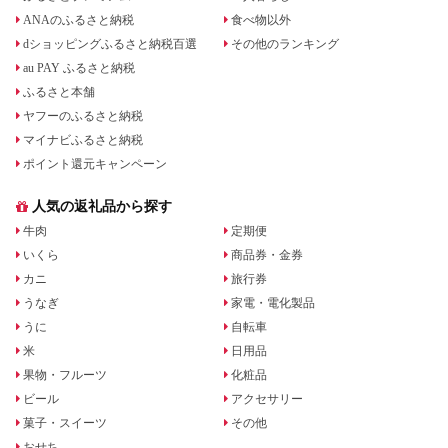
ANAのふるさと納税
食べ物以外
dショッピングふるさと納税百選
その他のランキング
au PAY ふるさと納税
ふるさと本舗
ヤフーのふるさと納税
マイナビふるさと納税
ポイント還元キャンペーン
人気の返礼品から探す
牛肉
定期便
いくら
商品券・金券
カニ
旅行券
うなぎ
家電・電化製品
うに
自転車
米
日用品
果物・フルーツ
化粧品
ビール
アクセサリー
菓子・スイーツ
その他
おせち