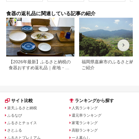
県 柏崎市 】
品 雑貨 [AK038]
貨 [AK025]
食器の返礼品に関連している記事の紹介
【2026年最新】ふるさと納税の
福岡県嘉麻市のふるさと納税
食器おすすめ返礼品｜産地・寄
ご紹介
付額別に選び方も解説
サイト比較
ランキングから探す
楽天ふるさと納税
人気ランキング
ふるなび
還元率ランキング
ふるさとチョイス
家電ランキング
さとふる
高額ランキング
ふるさとプレミアム
一人暮らし