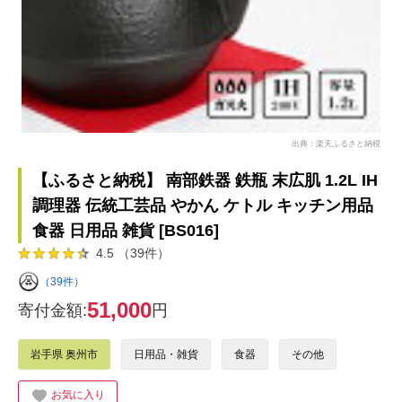
出典：楽天ふるさと納税
【ふるさと納税】 南部鉄器 鉄瓶 末広肌 1.2L IH
調理器 伝統工芸品 やかん ケトル キッチン用品
食器 日用品 雑貨 [BS016]
4.5 （39件）
（39件）
51,000
寄付金額:
円
岩手県 奥州市
日用品・雑貨
食器
その他
お気に入り