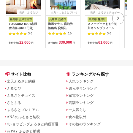
出典：ふるなび
出典：ふるさとプレミ
出典：ふるさとチョイ
出
アム
ス
福島県 会津若松市
兵庫県 淡路市
高知県 越知町
富
YUKKURA Inn 1名様
海風テラス 宿泊券
スノーピークおち仁淀
立山
宿泊券 (6600円分) ワ
淡路島 貸別荘
川キャンプフィールド
券 1
ーケーションお試しプ
「住箱-jyubako-」ペ
額 6
5.0
5.0
5.0
ラン｜東北 福島県 会
ア宿泊チケット
ケッ
津若松市 東山温泉 旅
山荘
22,000
330,000
61,000
寄付金額:
円
寄付金額:
円
寄付金額:
円
寄付
行 クーポン 利用券
観光
[0800]
ト 
アル
観光
部観光
サイト比較
ランキングから探す
楽天ふるさと納税
人気ランキング
ふるなび
還元率ランキング
ふるさとチョイス
家電ランキング
さとふる
高額ランキング
ふるさとプレミアム
一人暮らし
ANAのふるさと納税
食べ物以外
dショッピングふるさと納税百選
その他のランキング
au PAY ふるさと納税