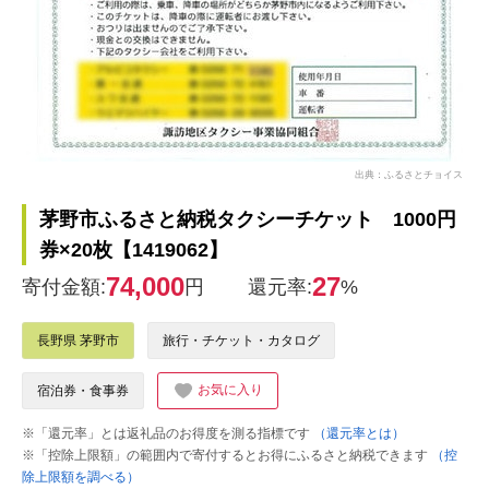
出典：ふるさとチョイス
茅野市ふるさと納税タクシーチケット 1000円
券×20枚【1419062】
74,000
27
寄付金額:
円
還元率:
%
長野県 茅野市
旅行・チケット・カタログ
お気に入り
宿泊券・食事券
※「還元率」とは返礼品のお得度を測る指標です
（還元率とは）
※「控除上限額」の範囲内で寄付するとお得にふるさと納税できます
（控
除上限額を調べる）