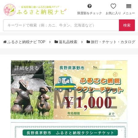
限度額をチェック
お気に入り
メニュー
検索
ふるさと納税ナビ TOP
返礼品検索
旅行・チケット・カタログ
詳細を見る