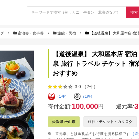
検索
ログ
宿泊券・食事券
旅館・民宿
【道後温泉】 大和屋本店 宿泊 商品券 30,000円
【道後温泉】 大和屋本店 宿泊 商品券 
泉 旅行 トラベル チケット 宿泊
おすすめ
3.0 （2件）
（1件）
（1件）
100,000
3
寄付金額:
円
還元率:
愛媛県 松山市
旅行・チケット・カタログ
※「還元率」とは返礼品のお得度を測る指標です
（還