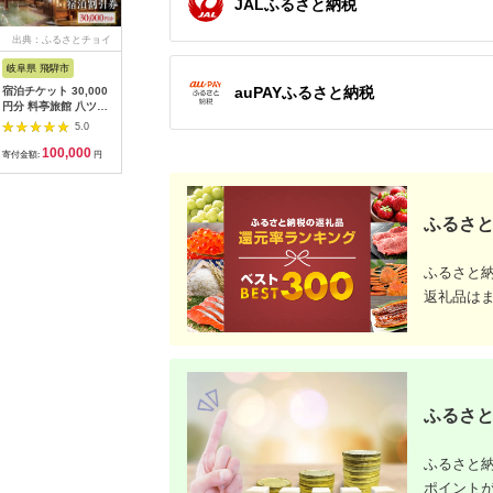
JALふるさと納税
出典：ふるさとチョイ
出典：ふるさとチョイ
出典：ふるさとチョイ
出典：ふ
ス
ス
ス
岐阜県 飛騨市
熊本県 上天草市
山形県
広島県 尾
auPAYふるさと納税
宿泊チケット 30,000
上天草市内の宿泊施設
山形県内温泉旅館 宿
guntû
円分 料亭旅館 八ツ三
宿泊利用券5,000円分
泊補助券36000円分
利用券 30
館 宿泊体験 宿泊券 宿
宿泊券 クーポン ホテ
（やまがた女将会の
5.0
5.0
5.0
泊割引券 割引チケッ
ル 旅館 旅行 熊本県
宿） 旅行 温泉 宿泊
100,000
20,000
120,000
1
ト 宿泊 飛騨高山
上天草市
温泉宿 補助券 温泉旅
寄付金額:
円
寄付金額:
円
寄付金額:
円
寄付金額:
行 母の日 父の日 ギフ
ト 贈り物 国内旅行 送
料無料 ふるさと納税
F2Y-1996
ふるさと
ふるさと
返礼品は
ふるさと
ふるさと納
ポイント