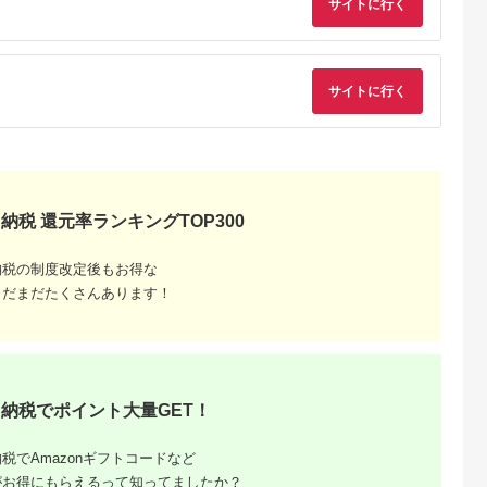
サイトに行く
るさとチョイ
出典：ふるさとチョイ
出典：ふるさとチョイ
出典：ふるさとチョ
ス
ス
ス
道市
京都 府京丹後市
和歌山県 広川町
広島県 廿日市
（ガンツウ）ご
京都・夕日ヶ浦温泉
滝原温泉ほたるの湯
サイトに行く
国民宿舎みやじま杜
0,000円分
【海花亭 花御前】ご
1泊2日ペアご宿泊券
宿 （1泊2食付）ペア
宿泊クーポン券
◇ / 和歌山 広川町 温
宿泊利用券
5.0
5.0
5.0
5.0
60,000円分 京都 京
泉 旅館 紀州 熊野古道
,000,000
200,000
58,000
131,000
丹後・旅行クーポン・
【htr911-1p2k】
円
寄付金額:
円
寄付金額:
円
寄付金額:
円
温泉 宿泊券・温泉
宿・京都府・旅行券・
高級宿・高級ホテル・
料理旅館
納税 還元率ランキングTOP300
納税の制度改定後もお得な
まだまだたくさんあります！
納税でポイント大量GET！
税でAmazonギフトコードなど
がお得にもらえるって知ってましたか？