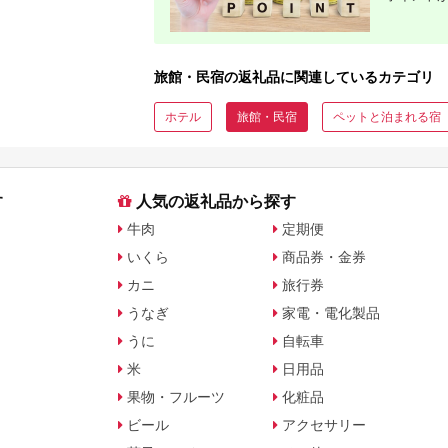
旅館・民宿の返礼品に関連しているカテゴリ
ホテル
旅館・民宿
ペットと泊まれる宿
す
人気の返礼品から探す
牛肉
定期便
いくら
商品券・金券
カニ
旅行券
うなぎ
家電・電化製品
うに
自転車
米
日用品
果物・フルーツ
化粧品
ビール
アクセサリー