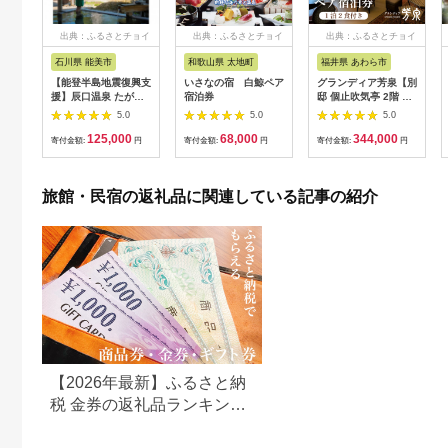
出典：ふるさとチョイ
出典：ふるさとチョイ
出典：ふるさとチョイ
ス
ス
ス
石川県 能美市
和歌山県 太地町
福井県 あわら市
【能登半島地震復興支
いさなの宿 白鯨ペア
グランディア芳泉【別
援】辰口温泉 たがわ
宿泊券
邸 個止吹気亭 2階 コ
龍泉閣「吉祥亭」ペア
ンフォートスイート
5.0
5.0
5.0
ー宿泊券
露天風呂付客室】1泊
125,000
68,000
344,000
2食付き ペア宿泊券
寄付金額:
円
寄付金額:
円
寄付金額:
円
（2名様分） ／ 旅行
チケット 温泉 北陸 あ
わら温泉 特別スイー
旅館・民宿の返礼品に関連している記事の紹介
ト 冷蔵庫インクルー
シブ グランディア あ
わら
【2026年最新】ふるさと納
税 金券の返礼品ランキング
｜旅行券・食事券・商品券