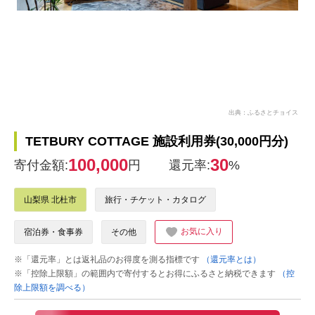
出典：ふるさとチョイス
TETBURY COTTAGE 施設利用券(30,000円分)
100,000
30
寄付金額:
円
還元率:
%
山梨県 北杜市
旅行・チケット・カタログ
お気に入り
宿泊券・食事券
その他
※「還元率」とは返礼品のお得度を測る指標です
（還元率とは）
※「控除上限額」の範囲内で寄付するとお得にふるさと納税できます
（控
除上限額を調べる）