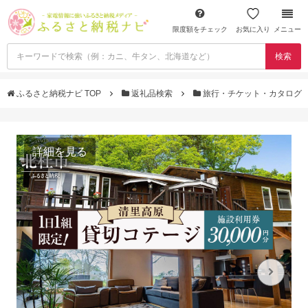
限度額をチェック
お気に入り
メニュー
検索
ふるさと納税ナビ TOP
返礼品検索
旅行・チケット・カタログ
詳細を見る