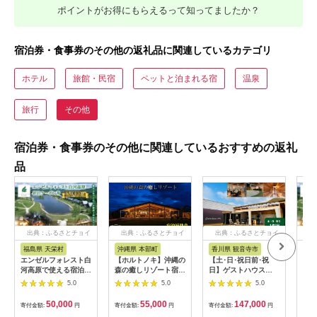
ポイントがお得にもらえるって知ってましたか？
宿泊券・食事券のその他の返礼品に関連しているカテゴリ
ホテル
旅館・民宿
ペットと泊まれる宿
温泉
旅行
その他
宿泊券・食事券のその他に関連しているおすすめの返礼
品
出典：ふるさとチョイ
出典：ふるさとチョイ
出典：ふるさとチョイ
出
ス
ス
ス
福島県 天栄村
沖縄県 本部町
香川県 観音寺市
福
エンゼルフォレスト白
【ホルトノキ】沖縄の
【土･日･祝日前･祝
エン
河高原で使える宿泊ク
森の癒しリゾート宿泊
日】ゲストハウス
河高
ーポン券（15000円相
補助券（１万５千円
ONE宿泊券 3名様1
ーポ
5.0
5.0
5.0
当） ペット コテージ
分：５千円券３枚）
泊
相当）
サウナ グランピング
50,000
55,000
147,000
寄付金額:
円
寄付金額:
円
寄付金額:
円
寄付
キャンプ スパ ドッグ