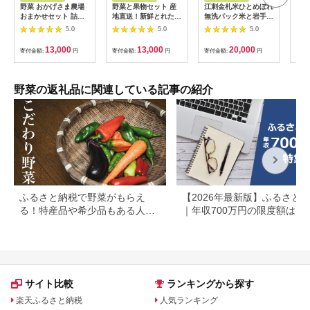
野菜 おかげさま農場
野菜と果物セット 産
江刺金札米ひとめぼれ
季節
おまかせセット 詰め
地直送！新鮮とれたて
無洗パック米と岩手県
産品
合わせ 野菜
旬の野菜＆季節のフル
産野菜セット【翌月発
せセ
5.0
5.0
5.0
ーツ [果実的野菜 (イ
送】離島配送不可
チゴ・スイカ・メロ
[AQ032]
13,000
13,000
20,000
寄付金額:
円
寄付金額:
円
寄付金額:
円
寄付
ン・まくわ等) を含む]
1種以上 約1kg｜季節
野菜 採れたて 安心 奈
良県 [3244]
野菜の返礼品に関連している記事の紹介
ふるさと納税で野菜がもらえ
【2026年最新版】ふるさと
る！特産品や希少品もある人気
｜年収700万円の限度額はい
の自治体まとめ
ら？共働き・住宅ローン別に
底解説
サイト比較
ランキングから探す
楽天ふるさと納税
人気ランキング