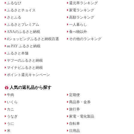
ふるなび
還元率ランキング
ふるさとチョイス
家電ランキング
さとふる
高額ランキング
ふるさとプレミアム
一人暮らし
ANAのふるさと納税
食べ物以外
dショッピングふるさと納税百選
その他のランキング
au PAY ふるさと納税
ふるさと本舗
ヤフーのふるさと納税
マイナビふるさと納税
ポイント還元キャンペーン
人気の返礼品から探す
牛肉
定期便
いくら
商品券・金券
カニ
旅行券
うなぎ
家電・電化製品
うに
自転車
米
日用品