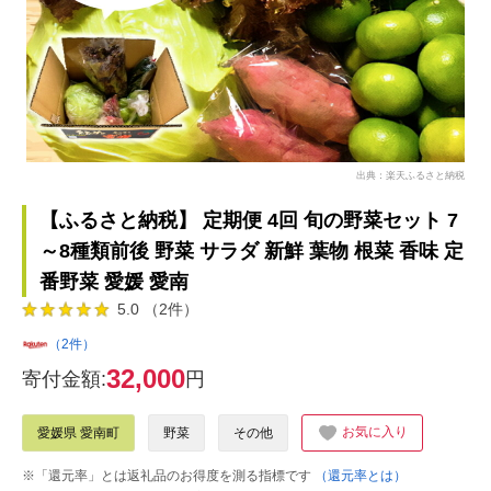
出典：楽天ふるさと納税
【ふるさと納税】 定期便 4回 旬の野菜セット 7
～8種類前後 野菜 サラダ 新鮮 葉物 根菜 香味 定
番野菜 愛媛 愛南
5.0 （2件）
（2件）
32,000
寄付金額:
円
お気に入り
愛媛県 愛南町
野菜
その他
※「還元率」とは返礼品のお得度を測る指標です
（還元率とは）