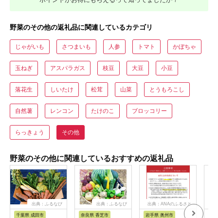
野菜のその他の返礼品に関連しているカテゴリ
じゃがいも
さつまいも
人参
トマト
かぼちゃ
玉ねぎ
アスパラガス
枝豆
大豆
小豆
落花生
しいたけ
松茸
山菜
とうもろこし
自然薯
レンコン
たけのこ
ブロッコリー
らっきょう
その他
野菜のその他に関連しているおすすめの返礼品
出典：ふるなび
出典：ふるなび
出典：ANAのふるさと
納税
千葉県 成田市
奈良県 香芝市
岩手県 奥州市
和