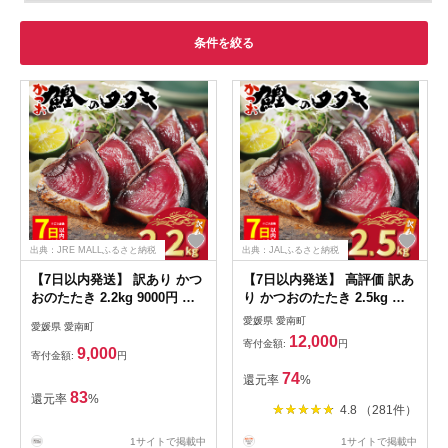
条件を絞る
出典：JRE MALLふるさと納税
出典：JALふるさと納税
【7日以内発送】 訳あり かつ
【7日以内発送】 高評価 訳あ
おのたたき 2.2kg 9000円 サ
り かつおのたたき 2.5kg 鰹
イズ 不揃い 規格外 傷 小分け
のたたき カツオのたたき カ
愛媛県 愛南町
愛媛県 愛南町
真空 パック 新鮮 鮮魚 天然
ツオのタタキ かつおのたたき
12,000
寄付金額:
円
鰹 四国一 水揚げ タタキ 冷凍
鰹のタタキ 鰹のたたきカツオ
9,000
寄付金額:
円
大容量 ふるさと納税魚 ふる
たたき 鰹たたき ふるさと ふ
74
還元率
%
さと納税人気 ふるさと納税カ
るさと納税 訳あり 訳アリ わ
83
還元率
%
ツオたたき ふるさと納税
けあり ワケアリ かつお カツ
4.8 （281件）
10000円 ふるさと納税冷凍 刺
オ 鰹 かつおたたき 鰹タタキ
し身 骨なし たたき カツオ わ
カツオたたき かつおタタキ
1サイトで掲載中
1サイトで掲載中