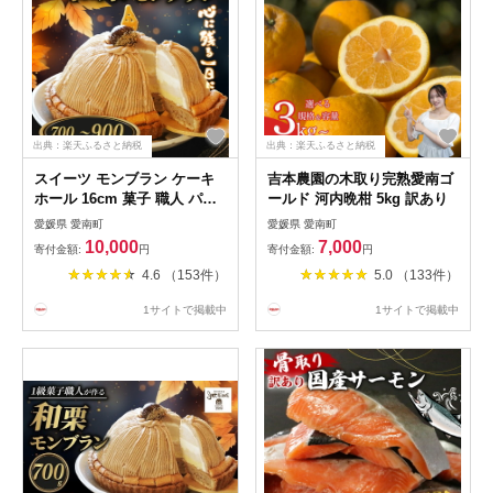
出典：楽天ふるさと納税
出典：楽天ふるさと納税
スイーツ モンブラン ケーキ
吉本農園の木取り完熟愛南ゴ
ホール 16cm 菓子 職人 パテ
ールド 河内晩柑 5kg 訳あり
ィスリー ジュテーム 栗 マロ
愛媛県 愛南町
愛媛県 愛南町
ン 洋菓子 冷凍 プレゼント お
10,000
7,000
寄付金額:
円
寄付金額:
円
菓子 バター デザート 父の日
4.6 （153件）
5.0 （133件）
母の日 贈答 贈り物
1サイトで掲載中
1サイトで掲載中