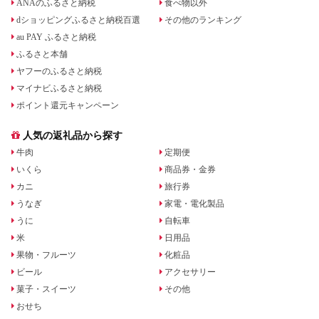
ANAのふるさと納税
食べ物以外
dショッピングふるさと納税百選
その他のランキング
au PAY ふるさと納税
ふるさと本舗
ヤフーのふるさと納税
マイナビふるさと納税
ポイント還元キャンペーン
人気の返礼品から探す
牛肉
定期便
いくら
商品券・金券
カニ
旅行券
うなぎ
家電・電化製品
うに
自転車
米
日用品
果物・フルーツ
化粧品
ビール
アクセサリー
菓子・スイーツ
その他
おせち