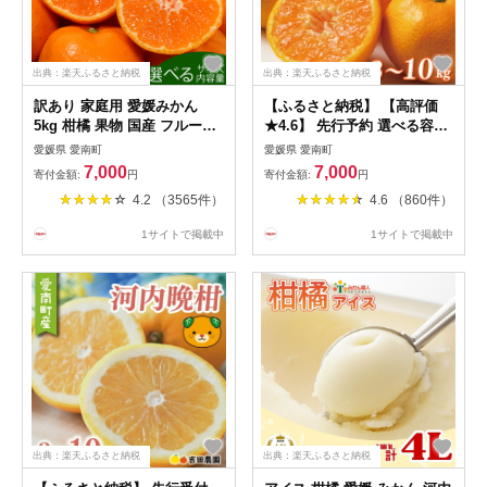
出典：楽天ふるさと納税
出典：楽天ふるさと納税
訳あり 家庭用 愛媛みかん
【ふるさと納税】 【高評価
5kg 柑橘 果物 国産 フルーツ
★4.6】 先行予約 選べる容量
有名 みかん 清家ばんかんビ
愛媛みかん 3kg 5kg 10kg 訳
愛媛県 愛南町
愛媛県 愛南町
レッジ 蜜柑 ブランド 大きさ
あり 通常品 期間限定 愛媛 み
7,000
7,000
寄付金額:
円
寄付金額:
円
不揃い 傷 大小ミックス 温州
かん 温州みかん mikan 蜜柑
4.2 （3565件）
4.6 （860件）
愛媛県 愛南町 果実 ビタミン
ミカン 国産 期間限定 数量限
美味しい 発送期間：11月上旬
定 特産品 フルーツ 果物 柑橘
1サイトで掲載中
1サイトで掲載中
~1月下旬
おいしい 傷み補償 付き 吉田
農園 愛南町 愛媛県
出典：楽天ふるさと納税
出典：楽天ふるさと納税