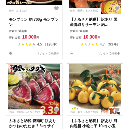
出典：ふるなび
出典：楽天ふるさと納税
モンブラン 約 700g モンブラ
【ふるさと納税】 訳あり 国
ン
産骨取りサーモン 約
750g~2kg 愛南ゴールドソー
愛媛県 愛南町
愛媛県 愛南町
ス付き 熟成 切り身 国産 加熱
10,000
10,000
寄付金額:
円
寄付金額:
円
用 冷凍 サーモン 魚 冷凍 鮭
4.5 （128件）
4.7 （93件）
さけ お魚 塩鮭 骨とり 小分け
数量限定 骨取り魚 愛南町 愛
1サイトで掲載中
1サイトで掲載中
南サン・フィッシュ
出典：Yahoo!ふるさと納税
出典：楽天ふるさと納税
ふるさと納税 愛南町 訳あり
【ふるさと納税】 訳あり 河
かつおのたたき 3.3kg サイズ
内晩柑 小粒っ子 10kg 小玉