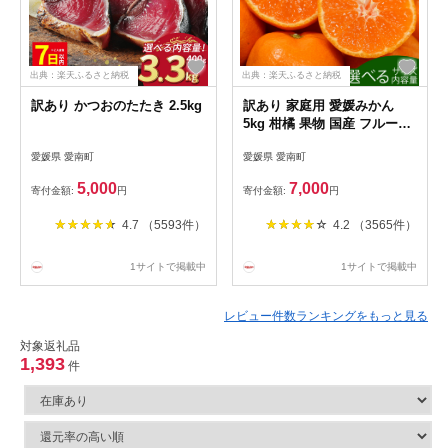
出典：楽天ふるさと納税
出典：楽天ふるさと納税
訳あり かつおのたたき 2.5kg
訳あり 家庭用 愛媛みかん
5kg 柑橘 果物 国産 フルーツ
有名 みかん 清家ばんかんビ
愛媛県 愛南町
愛媛県 愛南町
レッジ 蜜柑 ブランド 大きさ
不揃い 傷 大小ミックス 温州
5,000
7,000
寄付金額:
円
寄付金額:
円
愛媛県 愛南町 果実 ビタミン
美味しい 発送期間：11月上旬
4.7 （5593件）
4.2 （3565件）
~1月下旬
1サイトで掲載中
1サイトで掲載中
レビュー件数ランキングをもっと見る
対象返礼品
1,393
件