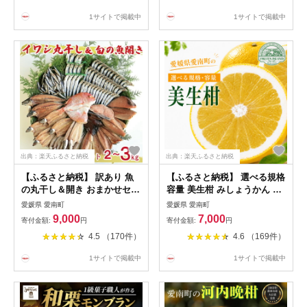
リーブオイル ソース 付き 河
ん ゴールド 国産 特産品 期間
1サイトで掲載中
1サイトで掲載中
内晩柑 柑橘 刺身 ハマスイ 愛
限定 ジュース フルーツ 果物
南町 愛媛県
柑橘 くらもとファーム 愛南
町 愛媛県
出典：楽天ふるさと納税
出典：楽天ふるさと納税
【ふるさと納税】 訳あり 魚
【ふるさと納税】 選べる規格
の丸干し＆開き おまかせセッ
容量 美生柑 みしょうかん 贈
ト 2kg 2.5kg 3kg 選べる内容
答用 訳あり 小玉 3.5kg 5kg
愛媛県 愛南町
愛媛県 愛南町
量 魚 海鮮 干物 ひもの 丸干
7kg 7.5kg 10kg 河内晩柑 不
9,000
7,000
寄付金額:
円
寄付金額:
円
し 切り身 おつまみ おかず 人
揃い サイズミックス 傷あり
4.5 （170件）
4.6 （169件）
気 珍味 グルメ 規格外 国産
ばんかん フルーツ 果物 くだ
武久海産 愛南町 愛媛県
もの 文旦 愛媛 みかん 蜜柑
1サイトで掲載中
1サイトで掲載中
mikan 愛南 ご当地 フルーツ
アイランド マルエム直販 愛
媛県 愛南町