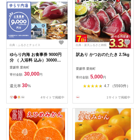
出典：ふるさとチョイス
出典：楽天ふるさと納税
ゆらり内海 お食事券 9000円
訳あり かつおのたたき 2.5kg
分 （ 入浴料 込み）30000円
商品券 道の駅 買い物券 お食
愛媛県 愛南町
愛媛県 愛南町
事券 宇和海 愛媛県 愛南町 ブ
30,000
寄付金額:
円
5,000
ランド スマ 牡蠣 甘とろ豚 び
寄付金額:
円
やびや かつお うに 鰹 ウニッ
30
還元率
%
4.7 （5593件）
コリー 媛っ子地鶏 ひめっこ
地鶏 鯛めし ヒオウギ貝 アイ
4サイトで掲載中
1サイトで掲載中
ス マイクロバルブ 湯 潮湯 保
湿 美肌 忘年会 新年会 お食事
会 みかん 魚貝類 蜂蜜 スイー
ツ 須ノ川 サンゴ礁 珊瑚礁 な
ーしくん 藻塩