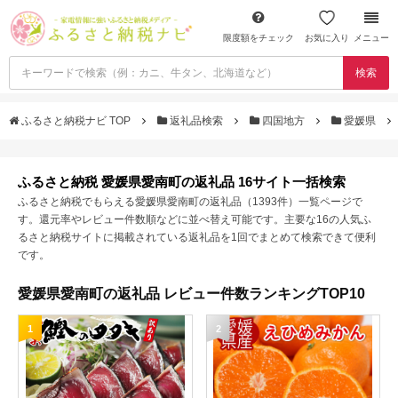
限度額をチェック
お気に入り
メニュー
検索
ふるさと納税ナビ TOP
返礼品検索
四国地方
愛媛県
ふるさと納税 愛媛県愛南町の返礼品 16サイト一括検索
ふるさと納税でもらえる愛媛県愛南町の返礼品（1393件）一覧ページで
す。還元率やレビュー件数順などに並べ替え可能です。主要な16の人気ふ
るさと納税サイトに掲載されている返礼品を1回でまとめて検索できて便利
です。
愛媛県愛南町の返礼品 レビュー件数ランキングTOP10
1
2