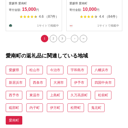
不揃い 規格外 傷 小分け 真空
柑橘 国産 愛媛 果物 フルーツ
愛媛県 愛南町
愛媛県 愛南町
パック 新鮮 鮮魚
特産品 みかん職人武田屋 河
15,000
10,000
寄付金額:
円
寄付金額:
円
内晩柑 ふるさと納税 河内晩
4.6 （87件）
4.4 （84件）
柑 みかん 小玉 おいしい ビタ
ミン 傷 家庭用 先行予約 発送
1サイトで掲載中
1サイトで掲載中
期間: 2026年3月下旬〜 (なく
なり次第終了)
...
1
2
3
›
››
愛南町の返礼品に関連している地域
愛媛県
松山市
今治市
宇和島市
八幡浜市
新居浜市
西条市
大洲市
伊予市
四国中央市
西予市
東温市
上島町
久万高原町
松前町
砥部町
内子町
伊方町
松野町
鬼北町
愛南町