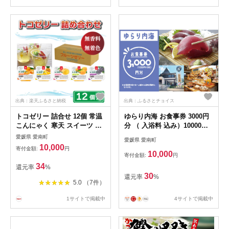
けあり ハマスイ 愛南町 愛媛
サイズ 不揃い 規格外 傷 小分
県
け 真空 パック 新鮮 鮮魚 天
然 鰹 四国一 水揚げ タタキ
肉 厚 冷凍 大容量 人気 ハマ
スイ 愛南町 愛媛県 愛南町 愛
媛県
出典：楽天ふるさと納税
出典：ふるさとチョイス
トコゼリー 詰合せ 12個 常温
ゆらり内海 お食事券 3000円
こんにゃく 寒天 スイーツ ヘ
分 （ 入浴料 込み）10000円
ルシー ダイエット みかん 蜜
商品券 道の駅 買い物券 お食
愛媛県 愛南町
愛媛県 愛南町
柑 桃 もも ピーチ 甘夏 あま
事券 宇和海 愛媛県 愛南町 ブ
10,000
寄付金額:
円
なつ パイン パイナップル ぶ
ランド スマ 牡蠣 甘とろ豚 び
10,000
寄付金額:
円
どう マルヤス食品 愛媛県 愛
やびや かつお うに 鰹 ウニッ
34
還元率
%
南町
コリー 媛っ子地鶏 ひめっこ
30
還元率
%
地鶏 鯛めし ヒオウギ貝 アイ
5.0 （7件）
ス マイクロバルブ 湯 潮湯 保
湿 美肌 忘年会 新年会 お食事
1サイトで掲載中
4サイトで掲載中
会 みかん 魚貝類 蜂蜜 スイー
ツ 須ノ川 サンゴ礁 珊瑚礁 な
ーしくん 藻塩