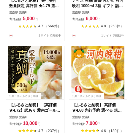
【ふるさと納税】 先行受付
アイス 柑橘 愛媛 みかん 河内
数量限定 高評価 ★4.79 選べ
晩柑 1000ml 2種 ギフト 詰め
る容量 河内晩柑 3kg 5kg
合わせ 有名 みかん職人 武田
愛媛県 愛南町
愛媛県 愛南町
10kg 訳あり 贈答用 期間限定
屋 お取り寄せ 贈り物 贈答品
5,000
6,000
寄付金額:
円
寄付金額:
円
わけあり 愛媛 みかん mikan
氷菓 シャーベット ソルベ 美
4.7 （566件）
4.8 （253件）
蜜柑 ミカン 愛南ゴールド 国
味しい フルーツ 果汁 ご当地
産 特産品 フルーツ ギフト プ
内祝い
1サイトで掲載中
1サイトで掲載中
レゼント お中元 果物 柑橘 お
いしい 甘い 吉田農園 愛南町
愛媛県
出典：楽天ふるさと納税
出典：楽天ふるさと納税
【ふるさと納税】 【高評価
【ふるさと納税】 高評価
★4.72】訳あり 愛南ゴールド
★4.68 先行予約 選べる 規格
真鯛 合計約 500g みかん 鯛
河内晩柑 樹齢 20年以上 9kg
愛媛県 愛南町
愛媛県 愛南町
チョイスアワード大賞受賞
訳あり 7000円 通常品 12000
10,000
7,000
寄付金額:
円
寄付金額:
円
ESSEグランプリ金賞受賞 タ
円 みかん わけあり かわちば
4.7 （237件）
4.6 （189件）
イ 刺身用柵 ＋ 鯛 カマ 塩 オ
んかん 愛南ゴールド あいな