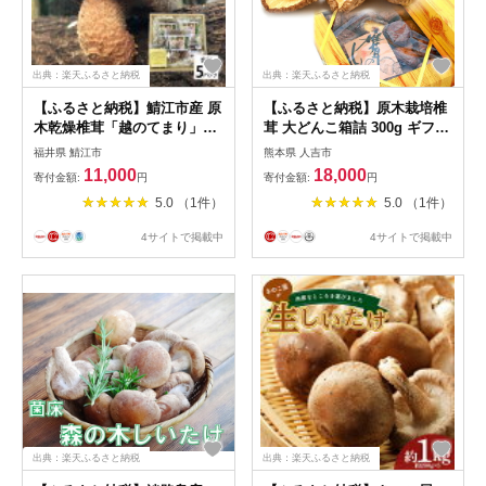
出典：楽天ふるさと納税
出典：楽天ふるさと納税
【ふるさと納税】鯖江市産 原
【ふるさと納税】原木栽培椎
木乾燥椎茸「越のてまり」
茸 大どんこ箱詰 300g ギフト
（大・中サイズ）3パック
箱入り 椎茸 しいたけ 干し椎
福井県 鯖江市
熊本県 人吉市
&（小サイズ）2パック 計5
茸 干ししいたけ 乾椎茸 きの
11,000
18,000
寄付金額:
円
寄付金額:
円
パック / 国産 きのこ 調理 グ
こ 熊本県人吉産 九州 5〜
5.0 （1件）
5.0 （1件）
ルメ [B-05001]
6cmの丸型肉厚 送料無料
4サイトで掲載中
4サイトで掲載中
出典：楽天ふるさと納税
出典：楽天ふるさと納税