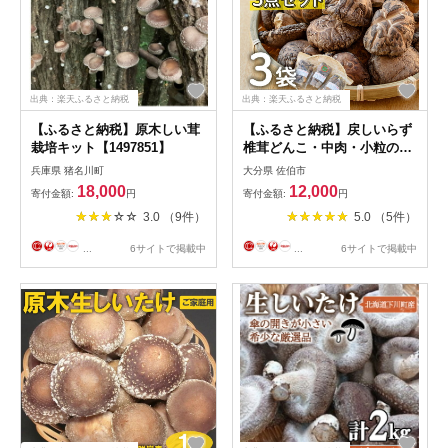
出典：楽天ふるさと納税
出典：楽天ふるさと納税
【ふるさと納税】原木しい茸
【ふるさと納税】戻しいらず
栽培キット【1497851】
椎茸どんこ・中肉・小粒の3
点セット (合計300g・100g×3
兵庫県 猪名川町
大分県 佐伯市
種) 原木栽培 干し椎茸 乾椎茸
18,000
12,000
寄付金額:
円
寄付金額:
円
しいたけ きのこ 出汁 大分県
3.0 （9件）
5.0 （5件）
佐伯市 【FR01】【かやの椎
茸屋】
...
6サイトで掲載中
...
6サイトで掲載中