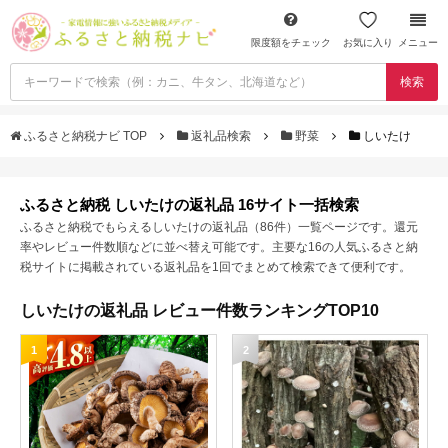
限度額をチェック
お気に入り
メニュー
検索
ふるさと納税ナビ TOP
返礼品検索
野菜
しいたけ
ふるさと納税 しいたけの返礼品 16サイト一括検索
ふるさと納税でもらえるしいたけの返礼品（86件）一覧ページです。還元
率やレビュー件数順などに並べ替え可能です。主要な16の人気ふるさと納
税サイトに掲載されている返礼品を1回でまとめて検索できて便利です。
しいたけの返礼品 レビュー件数ランキングTOP10
1
2