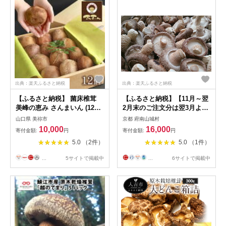
出典：楽天ふるさと納税
出典：楽天ふるさと納税
【ふるさと納税】 菌床椎茸
【ふるさと納税】【11月～翌
美峰の恵み さんまいん (12個)
2月末のご注文分は翌3月より
｜ 椎茸 しいたけ 菌床 きのこ
随時発送】山田さんの肉厚・
山口県 美祢市
京都 府南山城村
さんまいん 肉厚 山口 美祢市
ぷりぷりの原木栽培しいたけ
10,000
16,000
寄付金額:
円
寄付金額:
円
美祢 特産品 秋吉台
1.5kg 野菜 きのこ お届
5.0 （2件）
5.0 （1件）
け：11月～翌2月末のご注文
分は翌3月より随時発送
...
5サイトで掲載中
...
6サイトで掲載中