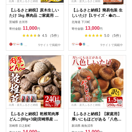
出典：楽天ふるさと納税
出典：楽天ふるさと納税
【ふるさと納税】原木生しい
【ふるさと納税】簡易包装 生
たけ 1kg 厚肉品 ご家庭用 贈
しいたけ【Lサイズ・傘の開
答用 農薬不使用 脱炭素 ※離
きが小さい】2kg 軸太 肉厚
茨城県 古河市
北海道 下川町
島への配送不可 _DR03
椎茸 シイタケ 野菜 やさい 故
11,000
13,000
寄付金額:
円
寄付金額:
円
郷 ふるさと 納税 北海道 下川
4.5 （5件）
5.0 （5件）
町 直径約6cm F4G-0024
...
5サイトで掲載中
...
5サイトで掲載中
出典：楽天ふるさと納税
出典：楽天ふるさと納税
【ふるさと納税】乾椎茸肉厚
【ふるさと納税】【家庭用】
どんこ(80g×3袋)宮崎県産 原
厚いにもほどがある「八色し
木栽培 特選 干し椎茸 しいた
いたけ」1.5kg（250g×6袋）
宮崎県 日之影町
新潟県 南魚沼市
け きのこ【NK005】【宮崎県
≪訳あり 不ぞろい 農家応援
14,000
11,000