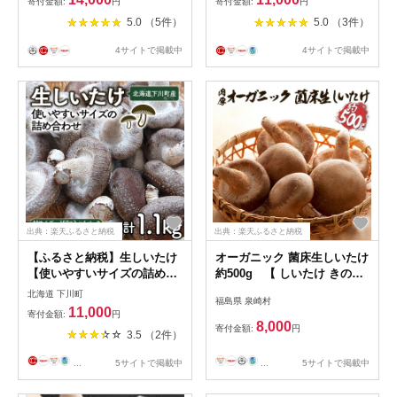
寄付金額:
円
寄付金額:
円
農業協同組合 高千穂地区本
しいたけ 南魚沼 厚い 家庭用
5.0 （5件）
5.0 （3件）
部】
きのこ 食材 グルメ 料理 家庭
料理 新潟県 特産品 国産 野菜
4サイトで掲載中
4サイトで掲載中
冬季 食材 エグ味がない 菌床
栽培≫
出典：楽天ふるさと納税
出典：楽天ふるさと納税
【ふるさと納税】生しいたけ
オーガニック 菌床生しいたけ
【使いやすいサイズの詰め合
約500g 【 しいたけ きのこ
わせ】800g Mサイズ(100g×4
野菜 国産 GAP認証 有機JAS
北海道 下川町
福島県 泉崎村
パック) Lサイズ(200g×2パッ
認定 食物繊維 ビタミン ミネ
11,000
寄付金額:
円
ク) 軸太 肉厚 椎茸 シイタケ
ラル 】
8,000
寄付金額:
円
3.5 （2件）
野菜 やさい 故郷 ふるさと 納
税 国産 北海道産 北海道 下川
...
5サイトで掲載中
...
5サイトで掲載中
町 F4G-0013