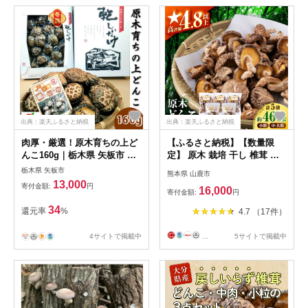
出典：楽天ふるさと納税
出典：楽天ふるさと納税
肉厚・厳選！原木育ちの上ど
【ふるさと納税】【数量限
んこ160g｜栃木県 矢板市 し
定】 原木 栽培 干し 椎茸 ど
いたけ 椎茸 産地直送 [0333]
んこ セット約460g【小春農
栃木県 矢板市
熊本県 山鹿市
園】[ZBN001]
13,000
寄付金額:
円
16,000
寄付金額:
円
34
還元率
%
4.7 （17件）
4サイトで掲載中
...
5サイトで掲載中