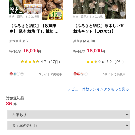
出典：楽天ふるさと納税
出典：楽天ふるさと納税
【ふるさと納税】【数量限
【ふるさと納税】原木しい茸
定】 原木 栽培 干し 椎茸 ど
栽培キット【1497851】
んこ セット約460g【小春農
熊本県 山鹿市
兵庫県 猪名川町
園】[ZBN001]
16,000
18,000
寄付金額:
円
寄付金額:
円
4.7 （17件）
3.0 （9件）
...
5サイトで掲載中
...
6サイトで掲載中
レビュー件数ランキングをもっと見る
対象返礼品
86
件