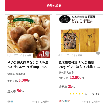
条件を絞る
出典：楽天ふるさと納税
出典：楽天ふるさと納税
きのこ屋の肉厚なところを選
原木栽培椎茸 どんこ箱詰
んだ生しいたけ 約1kg F4D-
200g ギフト箱入り 椎茸 しい
0702
たけ 干し椎茸 干ししいたけ
熊本県 人吉市
福島県 西会津町
乾椎茸 熊本県人吉産 九州
12,000
寄付金額:
円
4〜5cmの丸型肉厚 送料無料
6,000
寄付金額:
円
35
還元率
%
56
還元率
%
5.0 （2件）
2サイトで掲載中
...
5サイトで掲載中