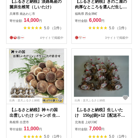
【ふるさと納税】淡路島産の
【ふるさと納税】きのこ屋の
菌床生椎茸（しいたけ）
肉厚なところを選んだ生しい
たけ 約1kg(約200g×5パック)
兵庫県 南あわじ市
福島県 西会津町
生しいたけ 椎茸 シイタケ し
14,000
6,000
寄付金額:
円
寄付金額:
円
いたけ 会津産 生 きのこ 食品
5.0 （1件）
5.0 （1件）
F4D-0702
4サイトで掲載中
3サイトで掲載中
出典：楽天ふるさと納税
出典：楽天ふるさと納税
【ふるさと納税】神々の国
【ふるさと納税】生しいた
出雲しいたけ ジャンボ 生し
け 150g(袋)×12【配送不可
いたけ 詰合せ 肉厚 美味しい
地域：離島】【1273913】
島根県 出雲市
北海道 上砂川町
島根県 出雲市産 菌床 美味し
11,000
7,000
寄付金額:
円
寄付金額:
円
まね認証ゴールド ステーキ
5.0 （1件）
5.0 （1件）
冷蔵