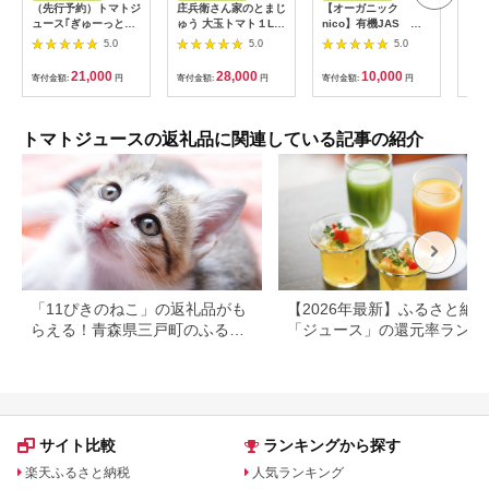
（先行予約）トマトジ
庄兵衛さん家のとまじ
【オーガニック
フル
ュース｢ぎゅーっとト
ゅう 大玉トマト１L×
nico】有機JAS 丹
ジュ
マト｣無塩セット
６本入り トマトジュ
のトマトジュース
セット
5.0
5.0
5.0
（1L×3本）
ース 完熟トマト 無塩
無添加 大玉トマト こ
21,000
28,000
10,000
寄付金額:
円
寄付金額:
円
寄付金額:
円
寄付
だわりトマト 美味し
い トマト とまと ジュ
ース 飛騨高山 寺田農
園 BN005
トマトジュースの返礼品に関連している記事の紹介
「11ぴきのねこ」の返礼品がも
【2026年最新】ふるさと納
らえる！青森県三戸町のふるさ
「ジュース」の還元率ランキ
と納税
グ！
サイト比較
ランキングから探す
楽天ふるさと納税
人気ランキング