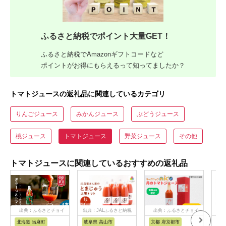
ふるさと納税でポイント大量GET！
ふるさと納税でAmazonギフトコードなど
ポイントがお得にもらえるって知ってましたか？
トマトジュースの返礼品に関連しているカテゴリ
りんごジュース
みかんジュース
ぶどうジュース
桃ジュース
トマトジュース
野菜ジュース
その他
トマトジュースに関連しているおすすめの返礼品
出典：ふるさとチョイ
出典：JALふるさと納税
出典：ふるさとチョイ
出
ス
ス
北海道 当麻町
岐阜県 高山市
京都 府京都市
岐