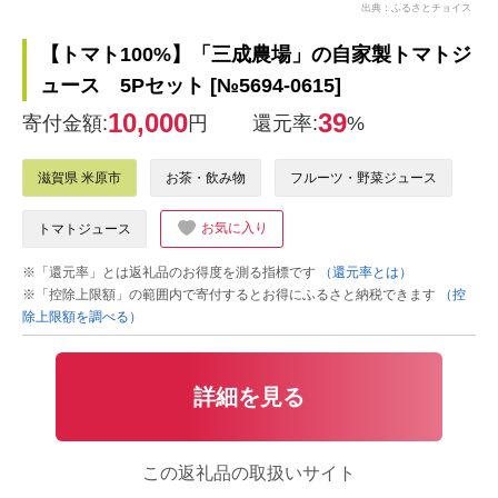
出典：ふるさとチョイス
【トマト100%】「三成農場」の自家製トマトジ
ュース 5Pセット [№5694-0615]
10,000
39
寄付金額:
円
還元率:
%
滋賀県 米原市
お茶・飲み物
フルーツ・野菜ジュース
お気に入り
トマトジュース
※「還元率」とは返礼品のお得度を測る指標です
（還元率とは）
※「控除上限額」の範囲内で寄付するとお得にふるさと納税できます
（控
除上限額を調べる）
詳細を見る
この返礼品の取扱いサイト