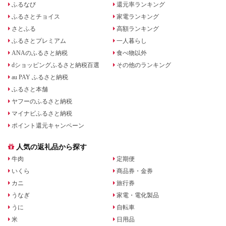
ふるなび
還元率ランキング
ふるさとチョイス
家電ランキング
さとふる
高額ランキング
ふるさとプレミアム
一人暮らし
ANAのふるさと納税
食べ物以外
dショッピングふるさと納税百選
その他のランキング
au PAY ふるさと納税
ふるさと本舗
ヤフーのふるさと納税
マイナビふるさと納税
ポイント還元キャンペーン
人気の返礼品から探す
牛肉
定期便
いくら
商品券・金券
カニ
旅行券
うなぎ
家電・電化製品
うに
自転車
米
日用品