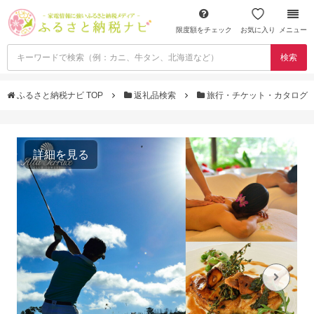
限度額をチェック
お気に入り
メニュー
検索
ふるさと納税ナビ TOP
返礼品検索
旅行・チケット・カタログ
詳細を見る