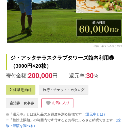
出典：楽天ふるさと納税
ジ・アッタテラスクラブタワーズ館内利用券
（3000円×20枚）
200,000
30
寄付金額:
円
還元率:
%
沖縄県 恩納村
旅行・チケット・カタログ
お気に入り
宿泊券・食事券
※「還元率」とは返礼品のお得度を測る指標です
（還元率とは）
※「控除上限額」の範囲内で寄付するとお得にふるさと納税できます
（控
除上限額を調べる）