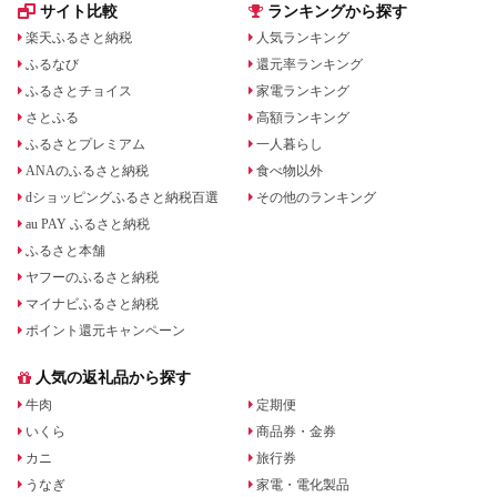
サイト比較
ランキングから探す
楽天ふるさと納税
人気ランキング
ふるなび
還元率ランキング
ふるさとチョイス
家電ランキング
さとふる
高額ランキング
ふるさとプレミアム
一人暮らし
ANAのふるさと納税
食べ物以外
dショッピングふるさと納税百選
その他のランキング
au PAY ふるさと納税
ふるさと本舗
ヤフーのふるさと納税
マイナビふるさと納税
ポイント還元キャンペーン
人気の返礼品から探す
牛肉
定期便
いくら
商品券・金券
カニ
旅行券
うなぎ
家電・電化製品