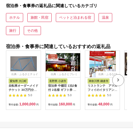
宿泊券・食事券の返礼品に関連しているカテゴリ
ホテル
旅館・民宿
ペットと泊まれる宿
温泉
旅行
その他
宿泊券・食事券に関連しているおすすめの返礼品
出典：ふるさとチョイ
出典：ふるさとプレミ
出典：ふるなび
ス
アム
愛知県 大口町
長野県 小諸市
神奈川県 鎌倉市
京
自転車オーダーメイド
宿泊券 中棚荘 1泊2食
リストランテ アマル
専門
チケット 30万円分
付 2名様 ギフト券 チ
フィイのイタリアンデ
菜と
【1360365】
ケット 券 宿泊 旅行
ィナーコースA ペア
池】
5.0
5.0
5.0
温泉 食事
券
鳥コ
064
1,000,000
160,000
48,000
寄付金額:
円
寄付金額:
円
寄付金額:
円
寄付