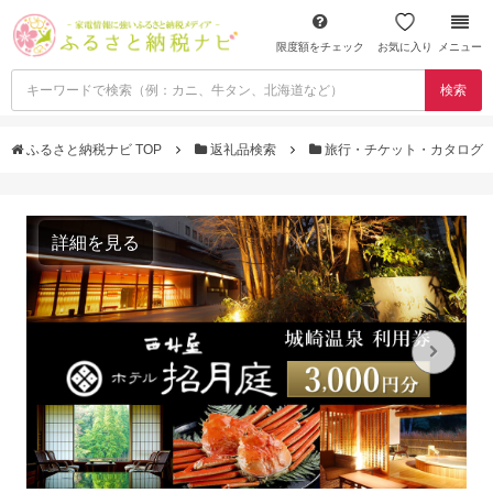
限度額をチェック
お気に入り
メニュー
検索
ふるさと納税ナビ TOP
返礼品検索
旅行・チケット・カタログ
詳細を見る