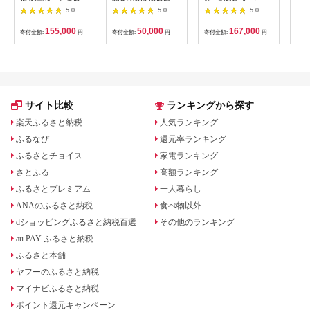
券 1泊2食付
湯 宿泊補助券 15,000
円分】越後湯沢駅降り
5.0
5.0
5.0
円分 1293 ／ 福の湯
てすぐの温泉宿 【レ
静岡県 東伊豆 伊豆 愛
ジャー】
155,000
50,000
167,000
寄付金額:
円
寄付金額:
円
寄付金額:
円
寄付
犬 ペット
サイト比較
ランキングから探す
楽天ふるさと納税
人気ランキング
ふるなび
還元率ランキング
ふるさとチョイス
家電ランキング
さとふる
高額ランキング
ふるさとプレミアム
一人暮らし
ANAのふるさと納税
食べ物以外
dショッピングふるさと納税百選
その他のランキング
au PAY ふるさと納税
ふるさと本舗
ヤフーのふるさと納税
マイナビふるさと納税
ポイント還元キャンペーン