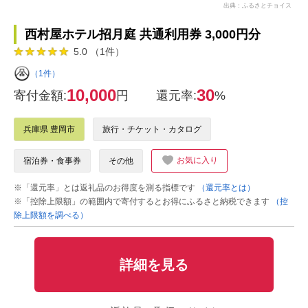
出典：ふるさとチョイス
西村屋ホテル招月庭 共通利用券 3,000円分
5.0 （1件）
（1件）
10,000
30
寄付金額:
円
還元率:
%
兵庫県 豊岡市
旅行・チケット・カタログ
お気に入り
宿泊券・食事券
その他
※「還元率」とは返礼品のお得度を測る指標です
（還元率とは）
※「控除上限額」の範囲内で寄付するとお得にふるさと納税できます
（控
除上限額を調べる）
詳細を見る