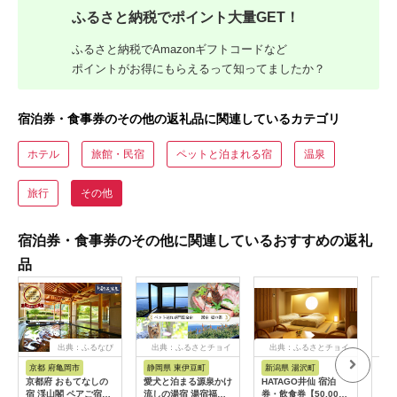
ふるさと納税でポイント大量GET！
ふるさと納税でAmazonギフトコードなど
ポイントがお得にもらえるって知ってましたか？
宿泊券・食事券のその他の返礼品に関連しているカテゴリ
ホテル
旅館・民宿
ペットと泊まれる宿
温泉
旅行
その他
宿泊券・食事券のその他に関連しているおすすめの返礼
品
出典：ふるなび
出典：ふるさとチョイ
出典：ふるさとチョイ
出
ス
ス
京都 府亀岡市
静岡県 東伊豆町
新潟県 湯沢町
三
京都府 おもてなしの
愛犬と泊まる源泉かけ
HATAGO井仙 宿泊
K-
宿 渓山閣 ペアご宿泊
流しの湯宿 湯宿福の
券・飲食券【50,000