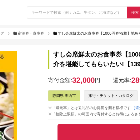
検索
ログ
宿泊券・食事券
すし会席鮮太のお食事券【1000円券×9枚】地魚
すし会席鮮太のお食事券【100
介を堪能してもらいたい!【139
32,000
28
寄付金額:
円
還元率:
静岡県 湖西市
旅行・チケット・カタログ
※「還元率」とは返礼品のお得度を測る指標です
（還
※「控除上限額」の範囲内で寄付するとお得にふるさ