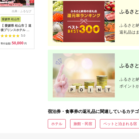
ふるさと
出典：ふるなび
出典：ふるさとチョイ
出典：ふるさとチョイ
出
ス
ス
愛媛県 松山市
石川県 金沢市
愛知県 安城市
大分県 別
ふるさと
【 愛媛県 松山市 】道
FABRIC TOKYO オー
保護猫ホーム&カフェ
【150,0
後プリンスホテル 宿
ダーセットアップお仕
ねこらぼ 施設ご利用
短2営業
返礼品は
泊補助券 15000円分 |
立て券 95,000円相当
券 3000円分
別府市内
5.0
5.0
5.0
四国 温泉 道後 旅行
石川 金沢 加賀百万石
【1349586】
ルで使用
50,000
317,000
12,000
5
道後【DPH003】
加賀 百万石 北陸 北陸
助券 楽
寄付金額:
円
寄付金額:
円
寄付金額:
円
寄付金額:
復興 北陸支援
出を！ 宿
別府市 300
円 3万円 
円 30万円
ふるさと
館 温泉 旅
ラベル 宿
ケット ク
お泊り 別
ふるさと納
観光 地獄
ポイント
すすめ 人
約_B030-
宿泊券・食事券の返礼品に関連しているカテゴ
ホテル
旅館・民宿
ペットと泊まれる宿