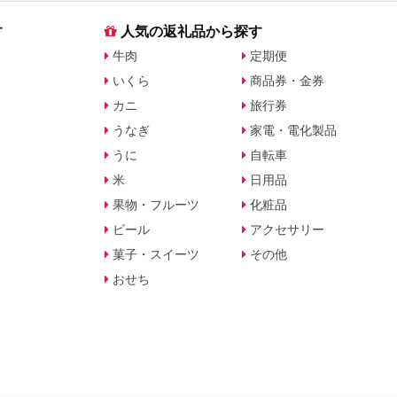
す
人気の返礼品から探す
牛肉
定期便
いくら
商品券・金券
カニ
旅行券
うなぎ
家電・電化製品
うに
自転車
米
日用品
果物・フルーツ
化粧品
ビール
アクセサリー
菓子・スイーツ
その他
おせち