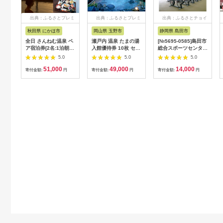
出典：ふるさとプレミ
出典：ふるさとプレミ
出典：ふるさとチョイ
アム
アム
ス
秋田県 にかほ市
岡山県 玉野市
静岡県 島田市
全日 さんねむ温泉 ペ
瀬戸内 温泉 たまの湯
[№5695-0585]島田市
ア宿泊券[2名:1泊朝食
入館優待券 10枚 セッ
総合スポーツセンター
付・スタンダードツイ
ト 利用券 チケット
利用回数券12枚綴り
5.0
5.0
5.0
ン] 旅行券 チケット
（プールorトレーニン
51,000
49,000
14,000
グ室)
寄付金額:
円
寄付金額:
円
寄付金額:
円