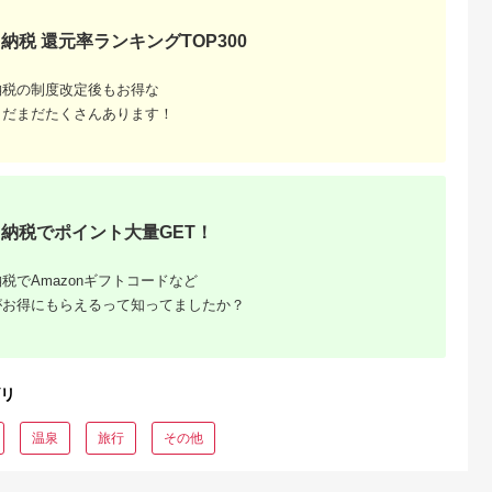
納税 還元率ランキングTOP300
典：ふるなび
出典：ふるなび
出典：ふるなび
出典：ふるさとプレ
ア
府市
三重県 志摩市
福島県 会津若松市
兵庫県 淡路市
納税の制度改定後もお得な
00円分】【最
【志摩地中海村】
YUKKURA Inn 1名様
海風テラス 宿泊券
日以内発送】
「プライベートヴィ
宿泊券 (6600円分) ワ
淡路島 貸別荘
まだまだたくさんあります！
の旅館やホテ
ラ」ペア1泊2食付券
ーケーションお試しプ
5.0
5.0
5.0
5.0
できる宿泊補
（コース料理）伊勢
ラン｜東北 福島県 会
00,000
300,000
22,000
330,000
しい旅の思い
志摩 三重 旅行 宿泊券
津若松市 東山温泉 旅
円
寄付金額:
円
寄付金額:
円
寄付金額:
円
泊券 大分県
旅行券 チケット 宿泊
行 クーポン 利用券
0円 15000
ペア 1泊2食 人気 ホ
[0800]
9万円 15万
テル スイートルーム
 ホテル 旅
ヴィラ 泊まる 三重 東
納税でポイント大量GET！
行 観光 ト
海 近畿 国内旅行 観光
泊補助券 チ
インスタ映え
ーポン 宿泊
府温泉 別府
税でAmazonギフトコードなど
めぐり 旅 お
がお得にもらえるって知ってましたか？
気 体験型 節
006
リ
温泉
旅行
その他