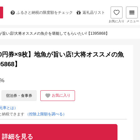
ふるさと納税の
限度額をチェック
返礼品リスト
お気に入り
メニュー
が旨い店!大将オススメの魚介を堪能してもらいたい!【1395868】
0円券×9枚】地魚が旨い店!大将オススメの魚
5868】
%
お気に入り
宿泊券・食事券
元率とは）
と納税できます
（控除上限額を調べる）
詳細を見る