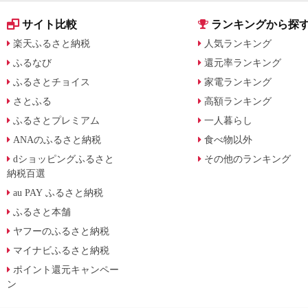
サイト比較
ランキングから探
楽天ふるさと納税
人気ランキング
ふるなび
還元率ランキング
ふるさとチョイス
家電ランキング
さとふる
高額ランキング
ふるさとプレミアム
一人暮らし
ANAのふるさと納税
食べ物以外
dショッピングふるさと
その他のランキング
納税百選
au PAY ふるさと納税
ふるさと本舗
ヤフーのふるさと納税
マイナビふるさと納税
ポイント還元キャンペー
ン