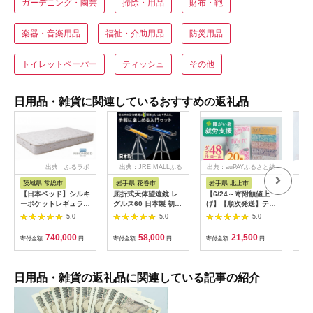
ガーデニング・園芸
掃除・用品
財布・鞄
楽器・音楽用品
福祉・介助用品
防災用品
トイレットペーパー
ティッシュ
その他
日用品・雑貨に関連しているおすすめの返礼品
出典：ふるラボ
出典：JRE MALLふる
出典：auPAYふるさと納
出
さと納税
税
茨城県 常総市
岩手県 花巻市
岩手県 北上市
岐
【日本ベッド】シルキ
屈折式天体望遠鏡 レ
【6/24～寄附額値上
イホ
ーポケットレギュラー
グルス60 日本製 初心
げ】【順次発送】ティ
菓子
11334 シングル 日本
者用 スマホ撮影 (カラ
ッシュペーパー 20箱
5.0
5.0
5.0
ベッド シルキーポケ
ー：オレンジ）
＆ トイレットロール
ットレギュラー シン
【1835-2】
(ダブル) 48個 福祉施
740,000
58,000
21,500
寄付金額:
円
寄付金額:
円
寄付金額:
円
寄付
グル 通気性 ロングセ
設支援 日用品 常備品
ラー 放湿性 ※沖縄
備蓄品 box ちり紙 テ
県・離島への配送不可
ィシュー ボックステ
ィッシュ パルプ
日用品・雑貨の返礼品に関連している記事の紹介
100％ 無香料 1箱
400枚 東北産 製造元
北上市 トイレットペ
ーパー ダブル シング