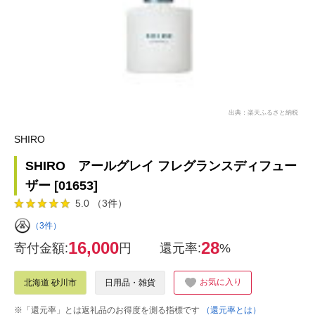
出典：楽天ふるさと納税
SHIRO
SHIRO アールグレイ フレグランスディフュー
ザー [01653]
5.0 （3件）
（3件）
16,000
28
寄付金額:
円
還元率:
%
お気に入り
北海道 砂川市
日用品・雑貨
※「還元率」とは返礼品のお得度を測る指標です
（還元率とは）