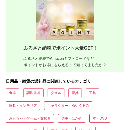
ふるさと納税でポイント大量GET！
ふるさと納税でAmazonギフトコードなど
ポイントがお得にもらえるって知ってましたか？
日用品・雑貨の返礼品に関連しているカテゴリ
食器
調理器具
タオル
寝具
工具
家具・インテリア
キャラクター・ぬいぐるみ
おもちゃ・ゲーム・文房具
切手・はがき
本・DVD