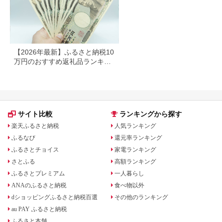
ル 岩手県 北上市
E0292R0806-13
【2026年最新】ふるさと納税10
万円のおすすめ返礼品ランキン
グ｜食品・家電・日用品を厳選
サイト比較
ランキングから探す
楽天ふるさと納税
人気ランキング
ふるなび
還元率ランキング
ふるさとチョイス
家電ランキング
さとふる
高額ランキング
ふるさとプレミアム
一人暮らし
ANAのふるさと納税
食べ物以外
dショッピングふるさと納税百選
その他のランキング
au PAY ふるさと納税
ふるさと本舗