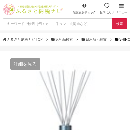
限度額をチェック
お気に入り
メニュー
検索
ふるさと納税ナビ TOP
返礼品検索
日用品・雑貨
SHI
詳細を見る