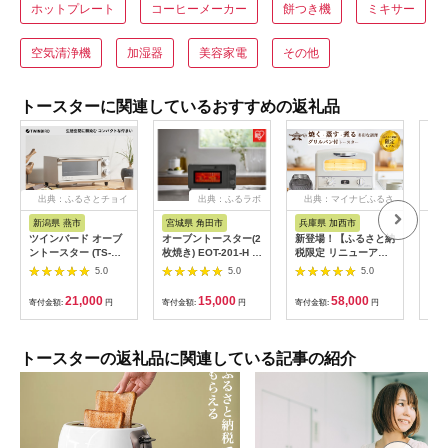
ホットプレート
コーヒーメーカー
餅つき機
ミキサー
空気清浄機
加湿器
美容家電
その他
トースターに関連しているおすすめの返礼品
出典：ふるさとチョイ
出典：ふるラボ
出典：マイナビふるさ
ス
と納税
新潟県 燕市
宮城県 角田市
兵庫県 加西市
宮
ツインバード オーブ
オーブントースター(2
新登場！【ふるさと納
オー
ントースター (TS-
枚焼き) EOT-201-H ウ
税限定 リニューアル
枚焼き
D038W)
ォームグレー
モデル】アラジン 4枚
イボ
5.0
5.0
5.0
ホワイト 白 グラファ
イトグリル＆トースタ
21,000
15,000
58,000
寄付金額:
円
寄付金額:
円
寄付金額:
円
寄付
ー 4枚焼き グリル ア
ラジントースター ト
ースター4枚焼き トー
スター調理家電 家電
トースターの返礼品に関連している記事の紹介
AGT-G13FJ