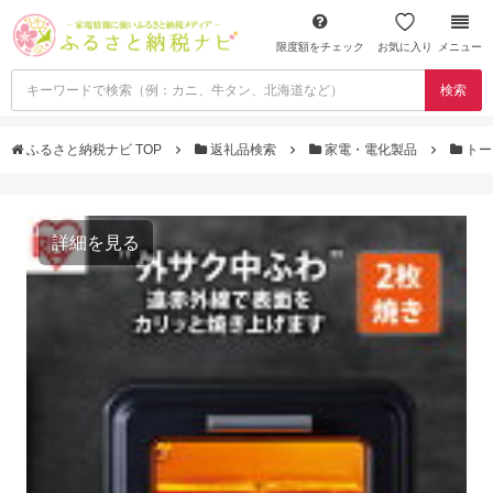
限度額をチェック
お気に入り
メニュー
検索
ふるさと納税ナビ TOP
返礼品検索
家電・電化製品
トー
詳細を見る