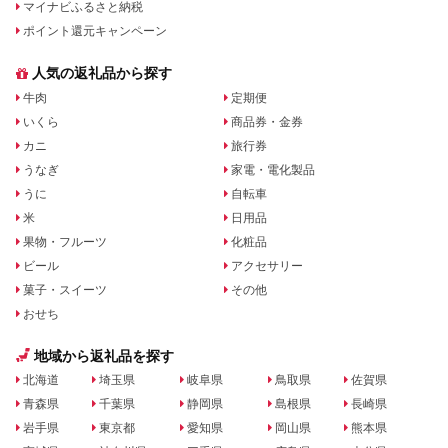
マイナビふるさと納税
ポイント還元キャンペーン
人気の返礼品から探す
牛肉
定期便
いくら
商品券・金券
カニ
旅行券
うなぎ
家電・電化製品
うに
自転車
米
日用品
果物・フルーツ
化粧品
ビール
アクセサリー
菓子・スイーツ
その他
おせち
地域から返礼品を探す
北海道
埼玉県
岐阜県
鳥取県
佐賀県
青森県
千葉県
静岡県
島根県
長崎県
岩手県
東京都
愛知県
岡山県
熊本県